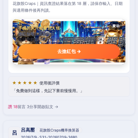
花旗骰Craps｜資訊查證結果落在第 18 層，請保存輸入、日期
與適用條件後再判讀。
贊助
手慢的人只能看別人領
搶紅包每日限量開放
當日存款達標即可到首頁搶紅包，手速決定金額。
去搶紅包 →
★★★★★
使用後評價
免費做到這樣，先記下賽前慢慢用。
讚 18
留言 3
分享
開啟貼文 →
呂高壓
花旗骰Craps機率換算器
呂
2026/7/9 · S31-20260709-3680