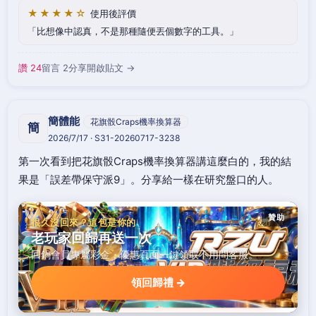
★★★★☆
使用後評價
比想像中認真，不是那種隨便丟個數字的工具。
讚 24
留言 2
分享
開啟貼文 →
簡體能
花旗骰Craps機率換算器
簡
2026/7/17 · S31-20260717-3238
第一次看到把花旗骰Craps機率換算器講這麼白的，我的結
果是「誤差帶保守派9」。分享給一樣在研究盤口的人。
贊助
很久沒回來？這包是你的
老玩家回歸再送一次
回鍋會員專屬彩金，優惠頁面一鍵領取不用問客服。
領回歸禮 →