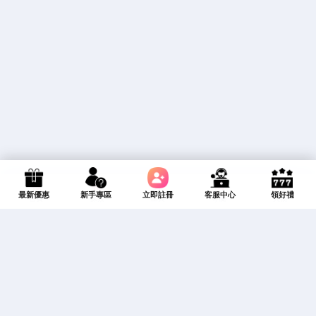
報
帖
算
欄
人
最新優惠
新手專區
立即註冊
客服中心
領好禮
首頁
探索
工具
專欄
人物