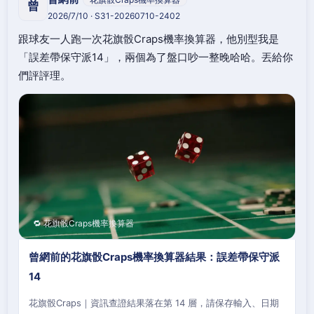
曾
2026/7/10 · S31-20260710-2402
跟球友一人跑一次花旗骰Craps機率換算器，他別型我是
「誤差帶保守派14」，兩個為了盤口吵一整晚哈哈。丟給你
們評評理。
🔁 花旗骰Craps機率換算器
曾網前的花旗骰Craps機率換算器結果：誤差帶保守派
14
花旗骰Craps｜資訊查證結果落在第 14 層，請保存輸入、日期