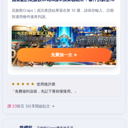
花旗骰Craps｜資訊查證結果落在第 10 層，請保存輸入、日期
與適用條件後再判讀。
贊助
今天的轉盤還沒人轉走
天天轉好運，轉盤等你抽
單筆存款 3000 就送轉盤機會，最高 2888 每天都能中。
免費抽一次 →
★★★★★
使用後評價
免費做到這樣，先記下賽前慢慢用。
讚 23
留言 3
分享
開啟貼文 →
曾網前
花旗骰Craps機率換算器