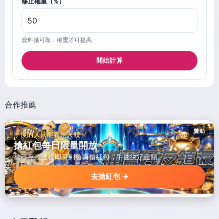
修正權重（%）
資料越可靠，權重才可提高
開始計算
合作推薦
贊助
手慢的人只能看別人領
搶紅包每日限量開放
當日存款達標即可到首頁搶紅包，手速決定金額。
去搶紅包 →