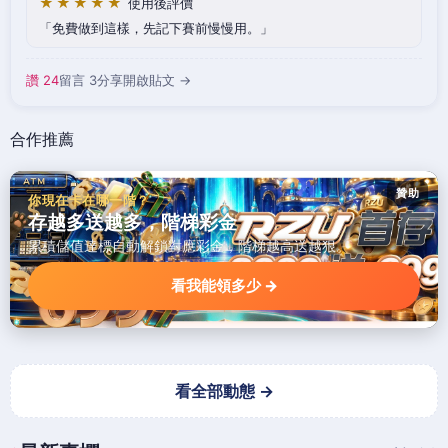
★★★★★
使用後評價
免費做到這樣，先記下賽前慢慢用。
讚 24
留言 3
分享
開啟貼文 →
合作推薦
贊助
你現在卡在哪一階？
存越多送越多，階梯彩金
累積儲值達標自動解鎖對應彩金，階梯越高送越狠。
看我能領多少 →
看全部動態 →