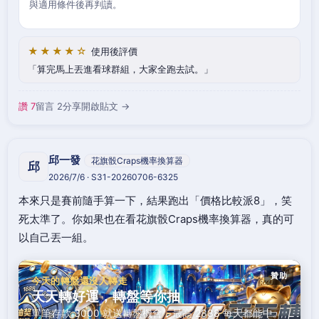
與適用條件後再判讀。
★★★★☆
使用後評價
算完馬上丟進看球群組，大家全跑去試。
讚 7
留言 2
分享
開啟貼文 →
邱一發
花旗骰Craps機率換算器
邱
2026/7/6 · S31-20260706-6325
本來只是賽前隨手算一下，結果跑出「價格比較派8」，笑
死太準了。你如果也在看花旗骰Craps機率換算器，真的可
以自己丟一組。
贊助
今天的轉盤還沒人轉走
天天轉好運，轉盤等你抽
單筆存款 3000 就送轉盤機會，最高 2888 每天都能中。