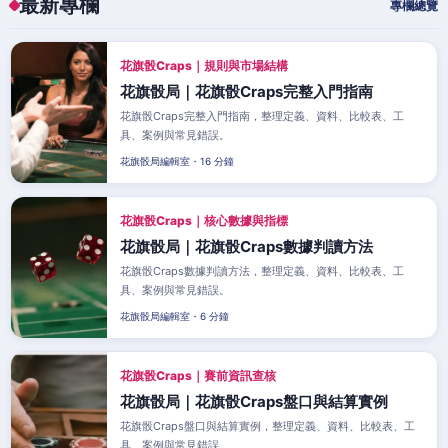
最新專欄
專欄總覽
花旗骰Craps｜規則與市場結構
花旗骰局｜花旗骰Craps完整入門指南
花旗骰Craps完整入門指南，整理定義、資料、比較表、工
具、案例與常見錯誤。
花旗骰局編輯室・16 分鐘
花旗骰Craps｜核心數據與指標
花旗骰局｜花旗骰Craps數據判讀方法
花旗骰Craps數據判讀方法，整理定義、資料、比較表、工
具、案例與常見錯誤。
花旗骰局編輯室・6 分鐘
花旗骰Craps｜賽前資訊查核
花旗骰局｜花旗骰Craps盤口與結算實例
花旗骰Craps盤口與結算實例，整理定義、資料、比較表、工
具、案例與常見錯誤。