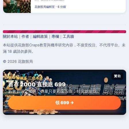
花旗骰局編輯室・6 分鐘
關於本站
｜
作者
｜
編輯政策
｜
專欄
｜
工具牆
本站提供花旗骰Craps教育與機率研究內容，不接受投注、不代理平台。未
滿 18 歲請勿參與。
© 2026 花旗骰局
贊助
第一筆就多三成本金
首存 2000 直接送 699
新會員限定加碼，碼量只要彩金五倍，領完就能玩。
領 699 →