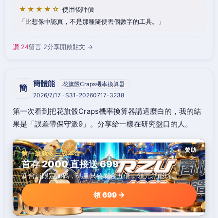
★★★★☆
使用後評價
比想像中認真，不是那種隨便丟個數字的工具。
讚 24
留言 2
分享
開啟貼文 →
簡體能
花旗骰Craps機率換算器
簡
2026/7/17 · S31-20260717-3238
第一次看到把花旗骰Craps機率換算器講這麼白的，我的結
果是「誤差帶保守派9」。分享給一樣在研究盤口的人。
贊助
第一筆就多三成本金
首存 2000 直接送 699
新會員限定加碼，碼量只要彩金五倍，領完就能玩。
領 699 →