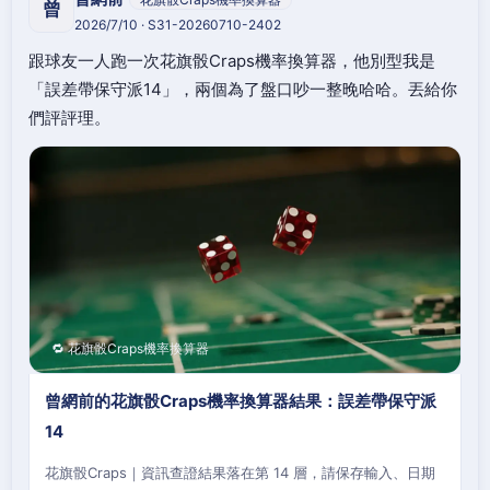
曾
2026/7/10 · S31-20260710-2402
跟球友一人跑一次花旗骰Craps機率換算器，他別型我是
「誤差帶保守派14」，兩個為了盤口吵一整晚哈哈。丟給你
們評評理。
🔁 花旗骰Craps機率換算器
曾網前的花旗骰Craps機率換算器結果：誤差帶保守派
14
花旗骰Craps｜資訊查證結果落在第 14 層，請保存輸入、日期