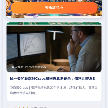
去搶紅包 →
🔁 花旗骰Craps機率換算器
邱一發的花旗骰Craps機率換算器結果：價格比較派8
花旗骰Craps｜資訊查證結果落在第 8 層，請保存輸入、日期與
適用條件後再判讀。