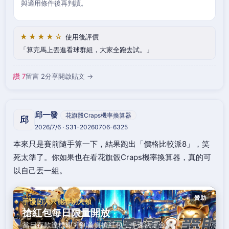
與適用條件後再判讀。
★★★★☆
使用後評價
算完馬上丟進看球群組，大家全跑去試。
讚 7
留言 2
分享
開啟貼文 →
邱一發
花旗骰Craps機率換算器
邱
2026/7/6 · S31-20260706-6325
本來只是賽前隨手算一下，結果跑出「價格比較派8」，笑
死太準了。你如果也在看花旗骰Craps機率換算器，真的可
以自己丟一組。
贊助
手慢的人只能看別人領
搶紅包每日限量開放
當日存款達標即可到首頁搶紅包，手速決定金額。