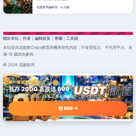
花旗骰局編輯室・6 分鐘
關於本站
｜
作者
｜
編輯政策
｜
專欄
｜
工具牆
本站提供花旗骰Craps教育與機率研究內容，不接受投注、不代理平台。未
滿 18 歲請勿參與。
© 2026 花旗骰局
贊助
第一筆就多三成本金
首存 2000 直接送 699
新會員限定加碼，碼量只要彩金五倍，領完就能玩。
領 699 →