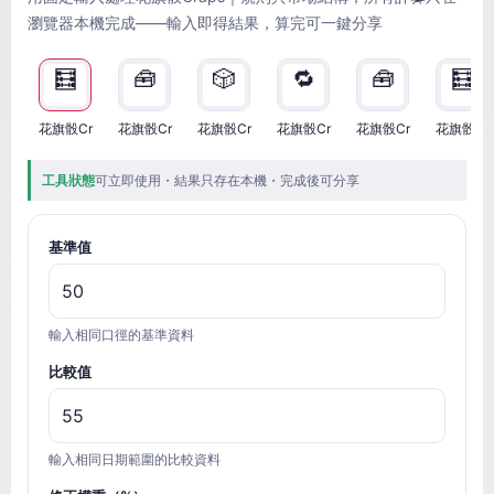
瀏覽器本機完成——輸入即得結果，算完可一鍵分享
🧮
🧰
🎲
🔁
🧰
🧮
花旗骰Cr
花旗骰Cr
花旗骰Cr
花旗骰Cr
花旗骰Cr
花旗骰Cr
工具狀態
可立即使用・結果只存在本機・完成後可分享
基準值
輸入相同口徑的基準資料
比較值
輸入相同日期範圍的比較資料