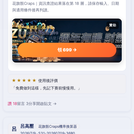
花旗骰Craps｜資訊查證結果落在第 18 層，請保存輸入、日期
與適用條件後再判讀。
贊助
第一筆就多三成本金
首存 2000 直接送 699
新會員限定加碼，碼量只要彩金五倍，領完就能玩。
領 699 →
★★★★★
使用後評價
免費做到這樣，先記下賽前慢慢用。
讚 18
留言 3
分享
開啟貼文 →
呂高壓
花旗骰Craps機率換算器
呂
2026/7/9 · S31-20260709-3680