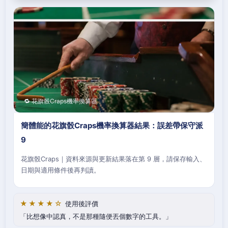
🔁 花旗骰Craps機率換算器
簡體能的花旗骰Craps機率換算器結果：誤差帶保守派
9
花旗骰Craps｜資料來源與更新結果落在第 9 層，請保存輸入、
日期與適用條件後再判讀。
★★★★☆
使用後評價
比想像中認真，不是那種隨便丟個數字的工具。