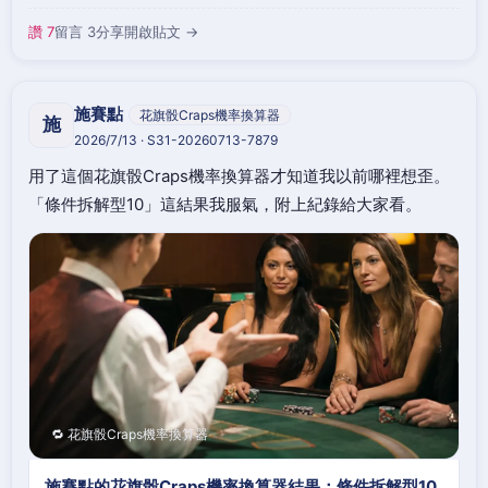
讚 7
留言 3
分享
開啟貼文 →
施賽點
花旗骰Craps機率換算器
施
2026/7/13 · S31-20260713-7879
用了這個花旗骰Craps機率換算器才知道我以前哪裡想歪。
「條件拆解型10」這結果我服氣，附上紀錄給大家看。
🔁 花旗骰Craps機率換算器
施賽點的花旗骰Craps機率換算器結果：條件拆解型10