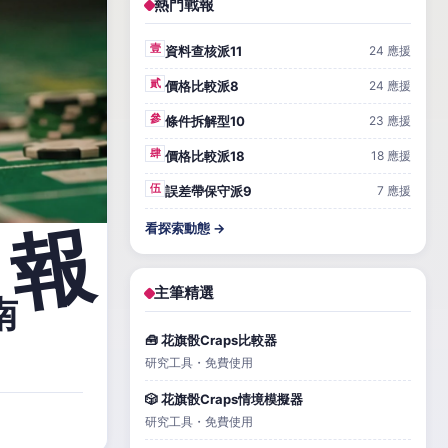
熱門戰報
壹
資料查核派11
24 應援
貳
價格比較派8
24 應援
參
條件拆解型10
23 應援
肆
價格比較派18
18 應援
伍
誤差帶保守派9
7 應援
看探索動態 →
主筆精選
南
🧰 花旗骰Craps比較器
研究工具・免費使用
🎲 花旗骰Craps情境模擬器
研究工具・免費使用