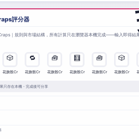
raps評分器
Craps｜規則與市場結構，所有計算只在瀏覽器本機完成——輸入即得結
🎲
🔁
🧰
🧮
🧰
🎲
花旗骰Cr
花旗骰Cr
花旗骰Cr
花旗骰Cr
花旗骰Cr
花旗骰Cr
果只存在本機・完成後可分享
料