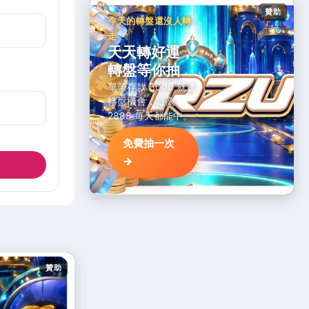
贊助
今天的轉盤還沒人轉
走
天天轉好運，
轉盤等你抽
單筆存款 3000 就送
轉盤機會，最高
2888 每天都能中。
免費抽一次
→
贊助