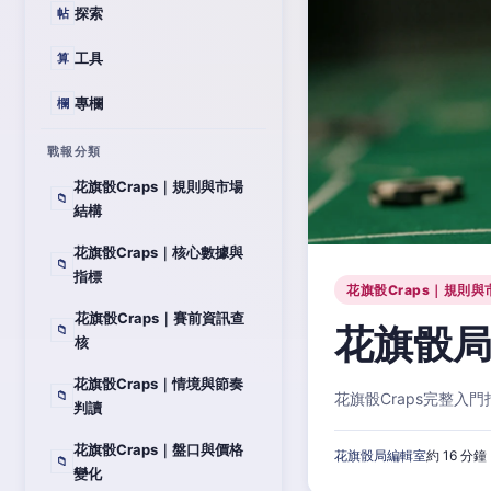
探索
帖
工具
算
專欄
欄
戰報分類
花旗骰Craps｜規則與市場
📁
結構
花旗骰Craps｜核心數據與
📁
指標
花旗骰Craps｜規則與
花旗骰Craps｜賽前資訊查
花旗骰局
📁
核
花旗骰Craps｜情境與節奏
📁
花旗骰Craps完整
判讀
花旗骰Craps｜盤口與價格
花旗骰局編輯室
約 16 分鐘
📁
變化