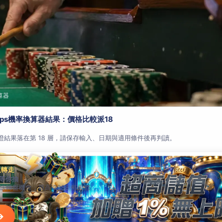
算器
aps機率換算器結果：價格比較派18
查證結果落在第 18 層，請保存輸入、日期與適用條件後再判讀。
人轉走
等你抽
就送轉盤機會，最高 2888 每天都
→