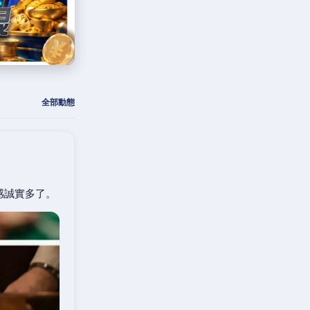
全部動態
感誠實多了。