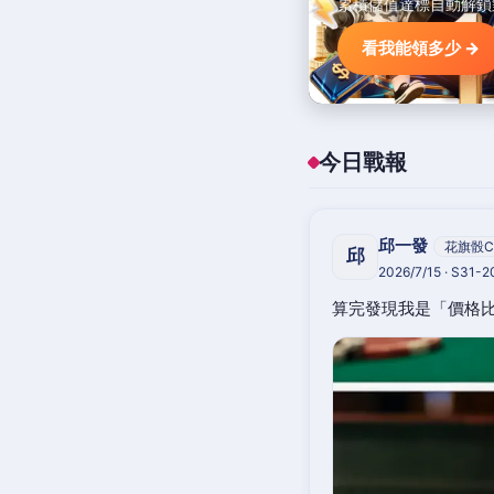
累積儲值達標自動解鎖
看我能領多少 →
今日戰報
邱一發
花旗骰C
邱
2026/7/15 · S31-
算完發現我是「價格比