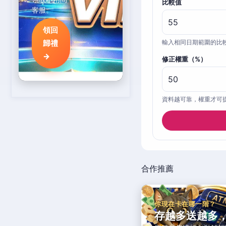
比較值
客服。
領回
歸禮
輸入相同日期範圍的比
→
修正權重（%）
資料越可靠，權重才可
合作推薦
你現在卡在哪一階？
存越多送越多