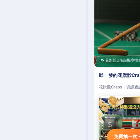
🔁 花旗骰Craps機率換
邱一發的花旗骰Cr
花旗骰Craps｜資訊
今天的轉盤還沒
天天轉好運，轉盤
單筆存款 3000 
能中。
免費抽一次 