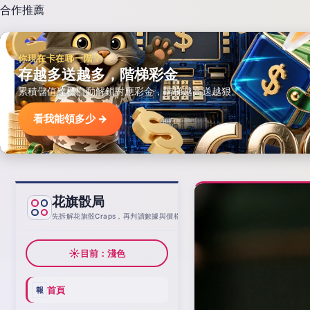
合作推薦
你現在卡在哪一階？
存越多送越多，階梯彩金
累積儲值達標自動解鎖對應彩金，階梯越高送越狠。
看我能領多少 →
花旗骰局
基線
先拆解花旗骰Craps，再判讀數據與價格
☀
目前：淺色
首頁
報