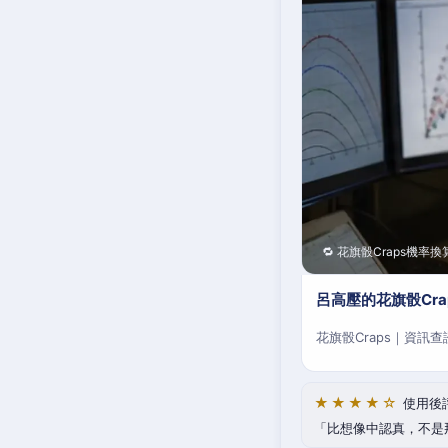
🔁 花旗骰Craps機率換
呂高壓的花旗骰Cr
花旗骰Craps｜資訊
★★★★☆
使用後
比想像中認真，不是