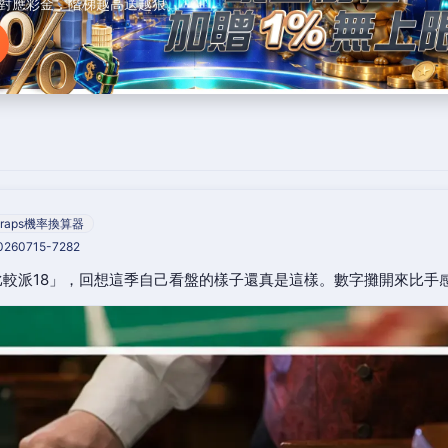
對應彩金，階梯越高送越狠。
raps機率換算器
20260715-7282
較派18」，回想這季自己看盤的樣子還真是這樣。數字攤開來比手