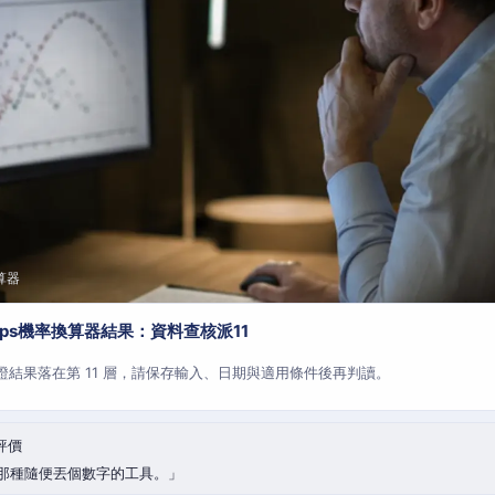
算器
aps機率換算器結果：資料查核派11
查證結果落在第 11 層，請保存輸入、日期與適用條件後再判讀。
評價
那種隨便丟個數字的工具。