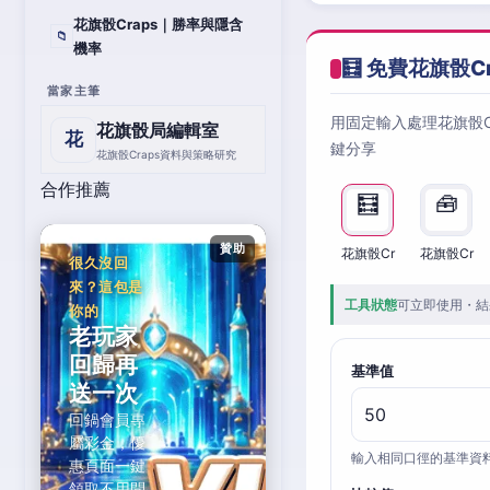
花旗骰Craps｜勝率與隱含
📁
機率
🧮 免費花旗骰C
當家主筆
用固定輸入處理花旗骰
花旗骰局編輯室
花
鍵分享
花旗骰Craps資料與策略研究
合作推薦
🧮
🧰
贊助
花旗骰Cr
花旗骰Cr
很久沒回
來？這包是
工具狀態
可立即使用・結
你的
老玩家
回歸再
基準值
送一次
回鍋會員專
屬彩金，優
輸入相同口徑的基準資
惠頁面一鍵
領取不用問