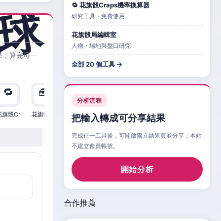
🔁 花旗骰Craps機率換算器
研究工具・免費使用
花旗骰局編輯室
人物・場地與盤口研究
果，算完可一
全部 20 個工具 →
🔁
🧰
🧮
🧰
🎲
🔁

分析流程
花旗骰Cr
花旗骰Cr
花旗骰Cr
花旗骰Cr
花旗骰Cr
花旗骰Cr
花旗
把輸入轉成可分享結果
完成任一工具後，可開啟獨立結果頁並分享；本站
不建立會員帳號。
開始分析
合作推薦