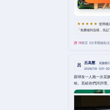
★★★★★
使用後
免費做到這樣，先記
讚 18
留言 3
分享
開啟貼文
呂高壓
花旗骰C
呂
2026/7/9 · S31-2
跟球友一人跑一次花旗
哈。丟給你們評評理