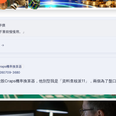
評價
下賽前慢慢用。
 →
raps機率換算器
0260709-3680
骰Craps機率換算器，他別型我是「資料查核派11」，兩個為了盤
。