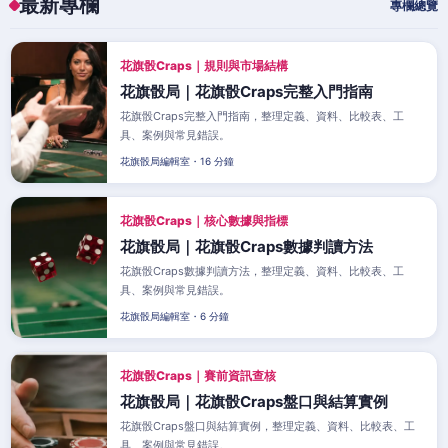
最新專欄
專欄總覽
花旗骰Craps｜規則與市場結構
花旗骰局｜花旗骰Craps完整入門指南
花旗骰Craps完整入門指南，整理定義、資料、比較表、工
具、案例與常見錯誤。
花旗骰局編輯室・16 分鐘
花旗骰Craps｜核心數據與指標
花旗骰局｜花旗骰Craps數據判讀方法
花旗骰Craps數據判讀方法，整理定義、資料、比較表、工
具、案例與常見錯誤。
花旗骰局編輯室・6 分鐘
花旗骰Craps｜賽前資訊查核
花旗骰局｜花旗骰Craps盤口與結算實例
花旗骰Craps盤口與結算實例，整理定義、資料、比較表、工
具、案例與常見錯誤。