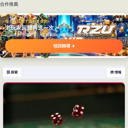
合作推薦
贊助
很久沒回來？這包是你的
老玩家回歸再送一次
回鍋會員專屬彩金，優惠頁面一鍵領取不用問客服。
領回歸禮 →
☰ 探索
榜 情報