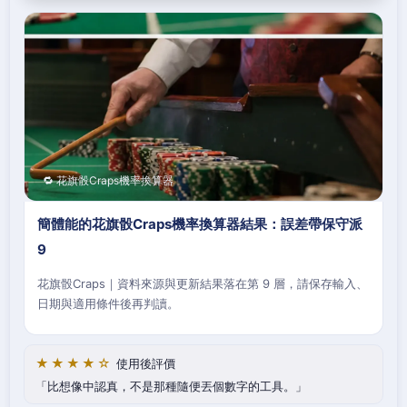
🔁 花旗骰Craps機率換算器
簡體能的花旗骰Craps機率換算器結果：誤差帶保守派
9
花旗骰Craps｜資料來源與更新結果落在第 9 層，請保存輸入、
日期與適用條件後再判讀。
★★★★☆
使用後評價
比想像中認真，不是那種隨便丟個數字的工具。