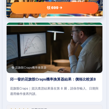
領 699 →
🔁 花旗骰Craps機率換算器
邱一發的花旗骰Craps機率換算器結果：價格比較派8
花旗骰Craps｜資訊查證結果落在第 8 層，請保存輸入、日期與
適用條件後再判讀。