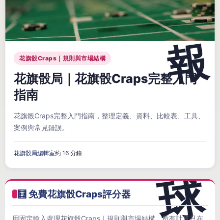
花旗骰Craps｜規則與市場結構
花旗骰局｜花旗骰Craps完整入門
指南
花旗骰Craps完整入門指南，整理定義、資料、比較表、工具、
案例與常見錯誤。
花旗骰局編輯室
約 16 分鐘
🧮 免費花旗骰Craps評分器
用固定輸入處理花旗骰Craps｜規則與市場結構，所有計算只在