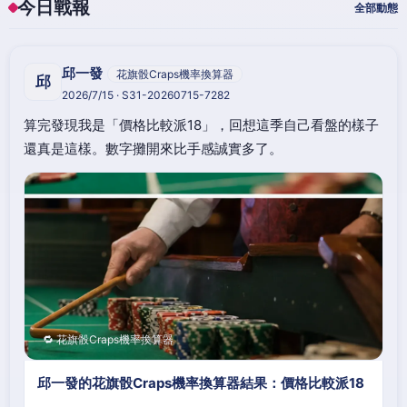
今日戰報
全部動態
邱一發
花旗骰Craps機率換算器
邱
2026/7/15 · S31-20260715-7282
算完發現我是「價格比較派18」，回想這季自己看盤的樣子
還真是這樣。數字攤開來比手感誠實多了。
🔁 花旗骰Craps機率換算器
邱一發的花旗骰Craps機率換算器結果：價格比較派18