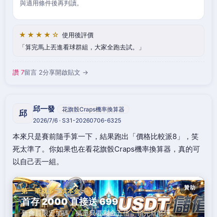
與適用條件後再判讀。
★★★★☆
使用後評價
算完馬上丟進看球群組，大家全跑去試。
讚 7
留言 2
分享
開啟貼文 →
邱一發
花旗骰Craps機率換算器
邱
2026/7/6 · S31-20260706-6325
本來只是賽前隨手算一下，結果跑出「價格比較派8」，笑
死太準了。你如果也在看花旗骰Craps機率換算器，真的可
以自己丟一組。
贊助
第一筆就多三成本金
首存 2000 直接送 699
新會員限定加碼，碼量只要彩金五倍，領完就能玩。