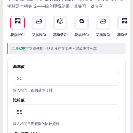
瀏覽器本機完成——輸入即得結果，算完可一鍵分享
🧮
🧰
🎲
🔁
🧰
🧮
花旗骰Cr
花旗骰Cr
花旗骰Cr
花旗骰Cr
花旗骰Cr
花旗骰Cr
工具狀態
可立即使用・結果只存在本機・完成後可分享
基準值
輸入相同口徑的基準資料
比較值
輸入相同日期範圍的比較資料