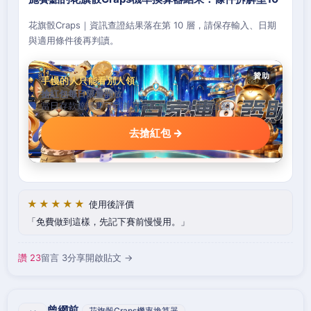
花旗骰Craps｜資訊查證結果落在第 10 層，請保存輸入、日期
與適用條件後再判讀。
贊助
手慢的人只能看別人領
搶紅包每日限量開放
當日存款達標即可到首頁搶紅包，手速決定金額。
去搶紅包 →
★★★★★
使用後評價
免費做到這樣，先記下賽前慢慢用。
讚 23
留言 3
分享
開啟貼文 →
曾網前
花旗骰Craps機率換算器