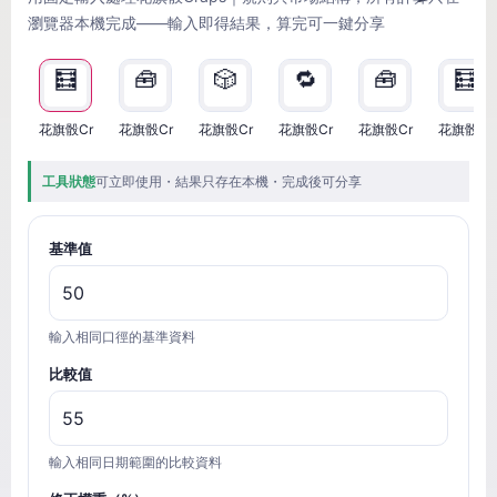
瀏覽器本機完成——輸入即得結果，算完可一鍵分享
🧮
🧰
🎲
🔁
🧰
🧮
花旗骰Cr
花旗骰Cr
花旗骰Cr
花旗骰Cr
花旗骰Cr
花旗骰Cr
工具狀態
可立即使用・結果只存在本機・完成後可分享
基準值
輸入相同口徑的基準資料
比較值
輸入相同日期範圍的比較資料