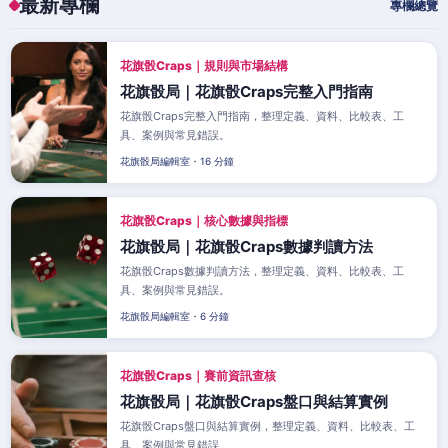
最新專欄
專欄總覽
花旗骰Craps｜規則與市場結構
花旗骰局｜花旗骰Craps完整入門指南
花旗骰Craps完整入門指南，整理定義、資料、比較表、工
具、案例與常見錯誤。
花旗骰局編輯室・16 分鐘
花旗骰Craps｜核心數據與指標
花旗骰局｜花旗骰Craps數據判讀方法
花旗骰Craps數據判讀方法，整理定義、資料、比較表、工
具、案例與常見錯誤。
花旗骰局編輯室・6 分鐘
花旗骰Craps｜賽前資訊查核
花旗骰局｜花旗骰Craps盤口與結算實例
花旗骰Craps盤口與結算實例，整理定義、資料、比較表、工
具、案例與常見錯誤。