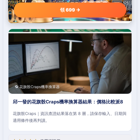
領 699 →
🔁 花旗骰Craps機率換算器
邱一發的花旗骰Craps機率換算器結果：價格比較派8
花旗骰Craps｜資訊查證結果落在第 8 層，請保存輸入、日期與
適用條件後再判讀。