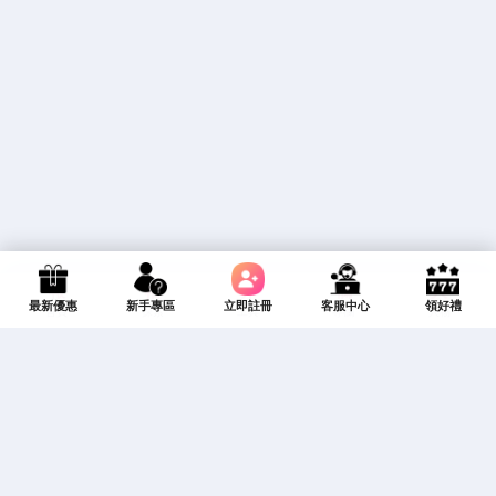
報
帖
算
欄
人
最新優惠
新手專區
立即註冊
客服中心
領好禮
首頁
探索
工具
專欄
人物