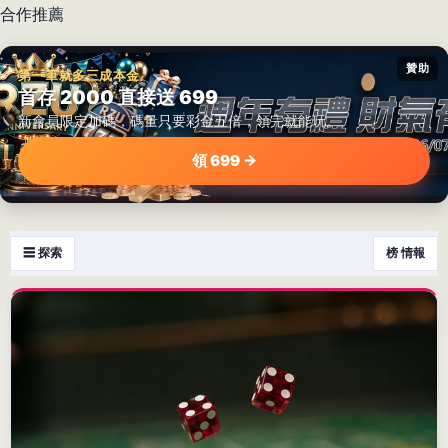
合作推薦
贊助
第一筆就多三成本金
首存 2000 直接送 699
新會員限定加碼，碼量只要彩金五倍，領完就能玩。
領 699 →
☰ 探索
榜 情報