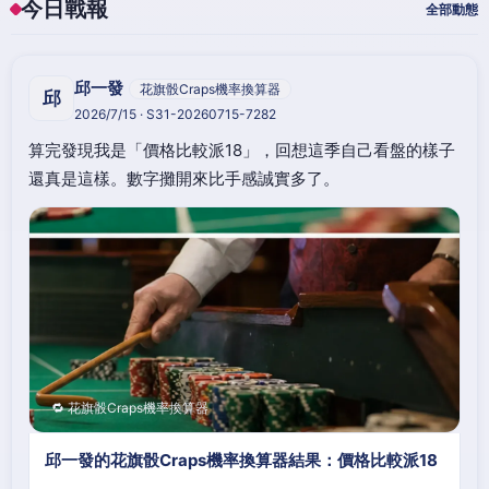
今日戰報
全部動態
邱一發
花旗骰Craps機率換算器
邱
2026/7/15 · S31-20260715-7282
算完發現我是「價格比較派18」，回想這季自己看盤的樣子
還真是這樣。數字攤開來比手感誠實多了。
🔁 花旗骰Craps機率換算器
邱一發的花旗骰Craps機率換算器結果：價格比較派18