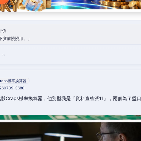
評價
下賽前慢慢用。
 →
raps機率換算器
0260709-3680
骰Craps機率換算器，他別型我是「資料查核派11」，兩個為了盤
。