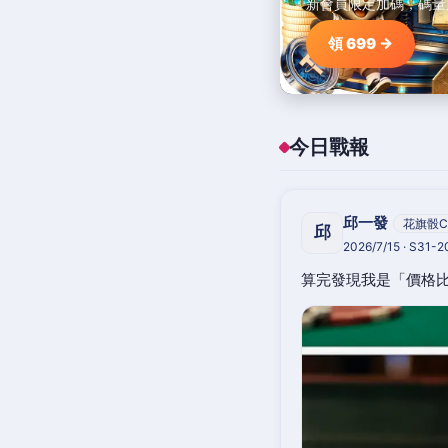
新會員限定加碼，碼量
領 699 →
今日戰報
邱一發
花旗骰C
邱
2026/7/15 · S31-
算完發現我是「價格比