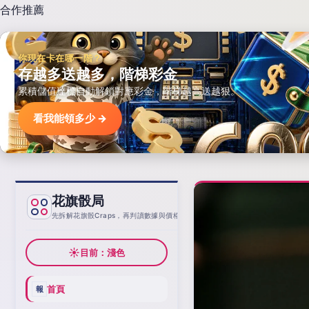
合作推薦
你現在卡在哪一階？
存越多送越多，階梯彩金
累積儲值達標自動解鎖對應彩金，階梯越高送越狠。
看我能領多少 →
花旗骰局
基線
先拆解花旗骰Craps，再判讀數據與價格
☀
目前：淺色
首頁
報