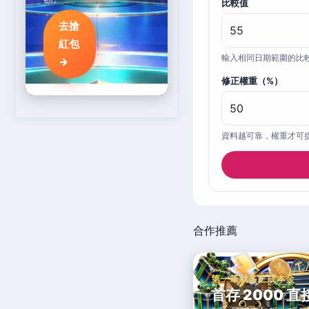
比較值
去搶
紅包
輸入相同日期範圍的比
→
修正權重（%）
資料越可靠，權重才可
合作推薦
第一筆就多三成本金
首存 2000 直