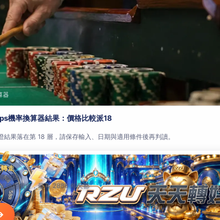
算器
aps機率換算器結果：價格比較派18
查證結果落在第 18 層，請保存輸入、日期與適用條件後再判讀。
人轉走
等你抽
就送轉盤機會，最高 2888 每天都
→