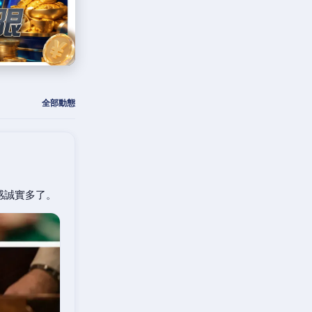
全部動態
感誠實多了。