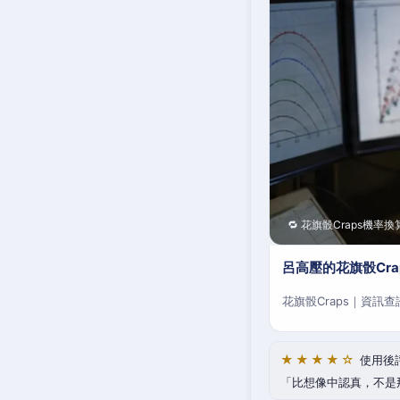
🔁 花旗骰Craps機率換
呂高壓的花旗骰Cr
花旗骰Craps｜資訊
★★★★☆
使用後
比想像中認真，不是