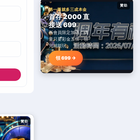
贊助
第一筆就多三成本金
首存 2000 直
接送 699
新會員限定加碼，碼
量只要彩金五倍，領
完就能玩。
領 699 →
贊助