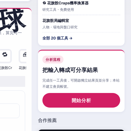
🔁 花旗骰Craps機率換算器
研究工具・免費使用
花旗骰局編輯室
人物・場地與盤口研究
果，算完可一
全部 20 個工具 →
🔁
🧰
🧮
🧰
🎲
🔁

分析流程
花旗骰Cr
花旗骰Cr
花旗骰Cr
花旗骰Cr
花旗骰Cr
花旗骰Cr
花旗
把輸入轉成可分享結果
完成任一工具後，可開啟獨立結果頁並分享；本站
不建立會員帳號。
開始分析
合作推薦