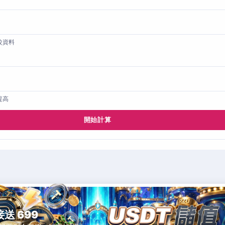
較資料
提高
開始計算
接送 699