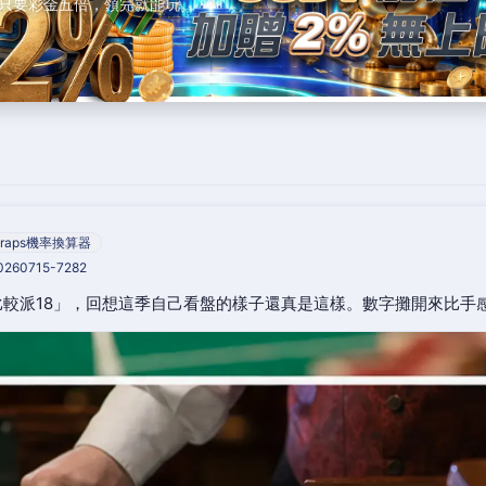
只要彩金五倍，領完就能玩。
raps機率換算器
20260715-7282
較派18」，回想這季自己看盤的樣子還真是這樣。數字攤開來比手