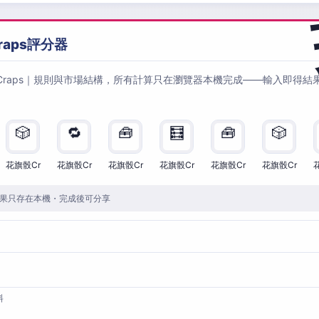
raps評分器
Craps｜規則與市場結構，所有計算只在瀏覽器本機完成——輸入即得結
🎲
🔁
🧰
🧮
🧰
🎲
花旗骰Cr
花旗骰Cr
花旗骰Cr
花旗骰Cr
花旗骰Cr
花旗骰Cr
果只存在本機・完成後可分享
料