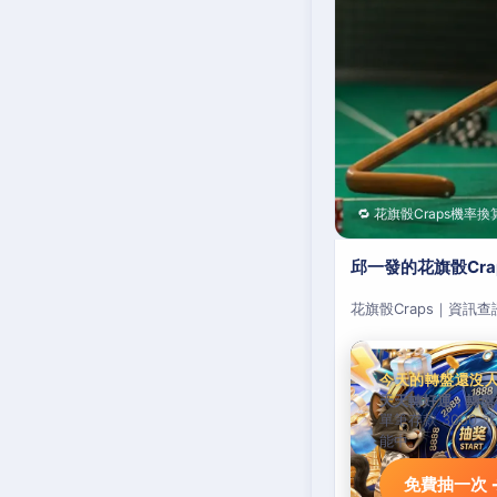
🔁 花旗骰Craps機率換
邱一發的花旗骰Cr
花旗骰Craps｜資訊
今天的轉盤還沒
天天轉好運，轉盤
單筆存款 3000 
能中。
免費抽一次 