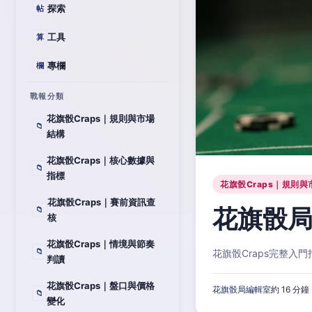
探索
帖
工具
算
專欄
欄
戰報分類
花旗骰Craps｜規則與市場
📁
結構
花旗骰Craps｜核心數據與
📁
指標
花旗骰Craps｜規則與
花旗骰Craps｜賽前資訊查
花旗骰局
📁
核
花旗骰Craps｜情境與節奏
📁
花旗骰Craps完整
判讀
花旗骰Craps｜盤口與價格
花旗骰局編輯室
約 16 分鐘
📁
變化