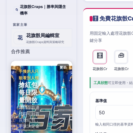
花旗骰Craps｜勝率與隱含
📁
機率
🧮 免費花旗骰C
當家主筆
用固定輸入處理花旗骰
花旗骰局編輯室
花
鍵分享
花旗骰Craps資料與策略研究
合作推薦
🧮
🧰
贊助
花旗骰Cr
花旗骰Cr
手慢的人只
能看別人領
工具狀態
可立即使用・結
搶紅包
每日限
量開放
基準值
當日存款達
標即可到首
頁搶紅包，
輸入相同口徑的基準資
手速決定金
額。