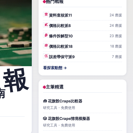
熱門戰報
壹
資料查核派11
24 應援
貳
價格比較派8
24 應援
參
條件拆解型10
23 應援
肆
價格比較派18
18 應援
伍
誤差帶保守派9
7 應援
看探索動態 →
主筆精選
南
🧰 花旗骰Craps比較器
研究工具・免費使用
🎲 花旗骰Craps情境模擬器
研究工具・免費使用