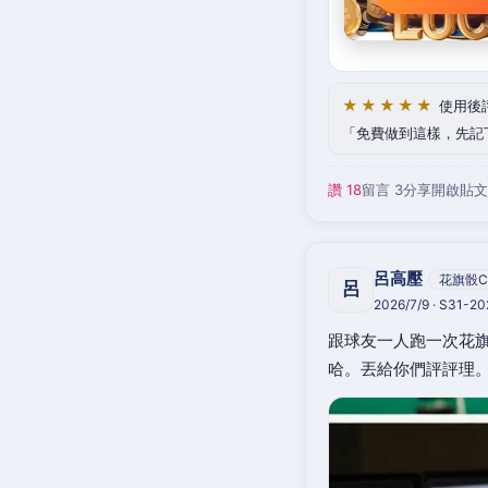
★★★★★
使用後
免費做到這樣，先記
讚 18
留言 3
分享
開啟貼文
呂高壓
花旗骰C
呂
2026/7/9 · S31-2
跟球友一人跑一次花旗
哈。丟給你們評評理