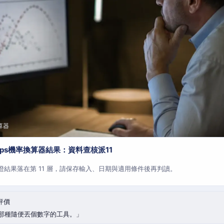
算器
aps機率換算器結果：資料查核派11
查證結果落在第 11 層，請保存輸入、日期與適用條件後再判讀。
評價
那種隨便丟個數字的工具。