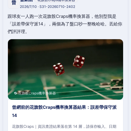
曾
2026/7/10 · S31-20260710-2402
跟球友一人跑一次花旗骰Craps機率換算器，他別型我是
「誤差帶保守派14」，兩個為了盤口吵一整晚哈哈。丟給你
們評評理。
🔁 花旗骰Craps機率換算器
曾網前的花旗骰Craps機率換算器結果：誤差帶保守派
14
花旗骰Craps｜資訊查證結果落在第 14 層，請保存輸入、日期