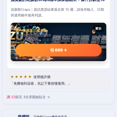
花旗骰Craps｜資訊查證結果落在第 10 層，請保存輸入、日期
與適用條件後再判讀。
贊助
第一筆就多三成本金
首存 2000 直接送 699
新會員限定加碼，碼量只要彩金五倍，領完就能玩。
領 699 →
★★★★★
使用後評價
免費做到這樣，先記下賽前慢慢用。
讚 23
留言 3
分享
開啟貼文 →
曾網前
花旗骰Craps機率換算器