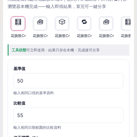
瀏覽器本機完成——輸入即得結果，算完可一鍵分享
🧮
🧰
🎲
🔁
🧰
🧮
花旗骰Cr
花旗骰Cr
花旗骰Cr
花旗骰Cr
花旗骰Cr
花旗骰Cr
工具狀態
可立即使用・結果只存在本機・完成後可分享
基準值
輸入相同口徑的基準資料
比較值
輸入相同日期範圍的比較資料