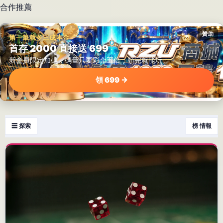
合作推薦
贊助
第一筆就多三成本金
首存 2000 直接送 699
新會員限定加碼，碼量只要彩金五倍，領完就能玩。
領 699 →
☰ 探索
榜 情報