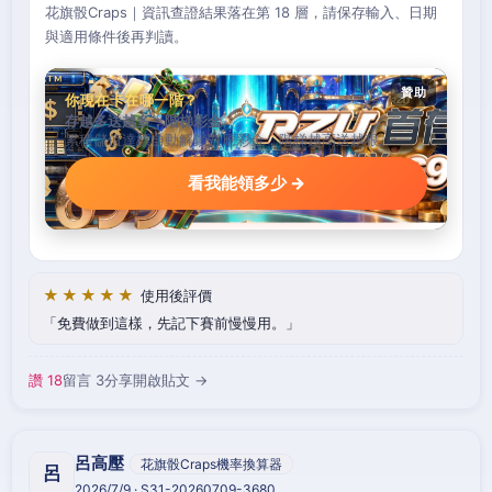
花旗骰Craps｜資訊查證結果落在第 18 層，請保存輸入、日期
與適用條件後再判讀。
贊助
你現在卡在哪一階？
存越多送越多，階梯彩金
累積儲值達標自動解鎖對應彩金，階梯越高送越狠。
看我能領多少 →
★★★★★
使用後評價
免費做到這樣，先記下賽前慢慢用。
讚 18
留言 3
分享
開啟貼文 →
呂高壓
花旗骰Craps機率換算器
呂
2026/7/9 · S31-20260709-3680