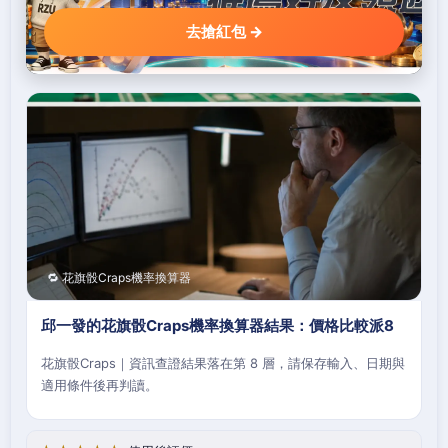
去搶紅包 →
🔁 花旗骰Craps機率換算器
邱一發的花旗骰Craps機率換算器結果：價格比較派8
花旗骰Craps｜資訊查證結果落在第 8 層，請保存輸入、日期與
適用條件後再判讀。