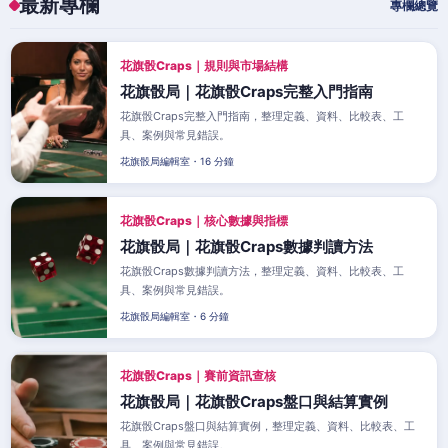
最新專欄
專欄總覽
花旗骰Craps｜規則與市場結構
花旗骰局｜花旗骰Craps完整入門指南
花旗骰Craps完整入門指南，整理定義、資料、比較表、工
具、案例與常見錯誤。
花旗骰局編輯室・16 分鐘
花旗骰Craps｜核心數據與指標
花旗骰局｜花旗骰Craps數據判讀方法
花旗骰Craps數據判讀方法，整理定義、資料、比較表、工
具、案例與常見錯誤。
花旗骰局編輯室・6 分鐘
花旗骰Craps｜賽前資訊查核
花旗骰局｜花旗骰Craps盤口與結算實例
花旗骰Craps盤口與結算實例，整理定義、資料、比較表、工
具、案例與常見錯誤。