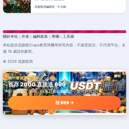
花旗骰局編輯室・6 分鐘
關於本站
｜
作者
｜
編輯政策
｜
專欄
｜
工具牆
本站提供花旗骰Craps教育與機率研究內容，不接受投注、不代理平台。未
滿 18 歲請勿參與。
© 2026 花旗骰局
贊助
第一筆就多三成本金
首存 2000 直接送 699
新會員限定加碼，碼量只要彩金五倍，領完就能玩。
領 699 →