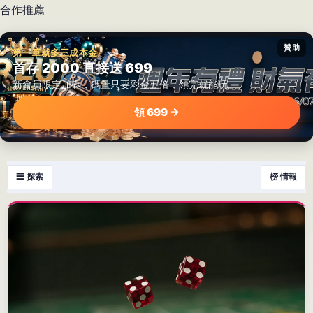
合作推薦
贊助
第一筆就多三成本金
首存 2000 直接送 699
新會員限定加碼，碼量只要彩金五倍，領完就能玩。
領 699 →
☰ 探索
榜 情報