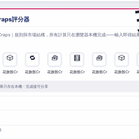
raps評分器
Craps｜規則與市場結構，所有計算只在瀏覽器本機完成——輸入即得結
🎲
🔁
🧰
🧮
🧰
🎲
花旗骰Cr
花旗骰Cr
花旗骰Cr
花旗骰Cr
花旗骰Cr
花旗骰Cr
果只存在本機・完成後可分享
料