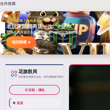
合作推薦
很久沒回來？這包是你的
老玩家回歸再送一次
回鍋會員專屬彩金，優惠頁面一鍵領取不用問客服。
領回歸禮 →
花旗骰局
基線
先拆解花旗骰Craps，再判讀數據與價格
☀
目前：淺色
首頁
報