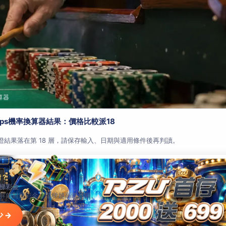
算器
aps機率換算器結果：價格比較派18
查證結果落在第 18 層，請保存輸入、日期與適用條件後再判讀。
階？
梯彩金
解鎖對應彩金，階梯越高送越狠。
 →