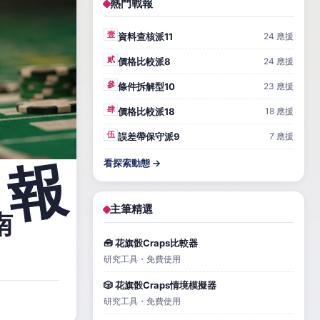
熱門戰報
壹
資料查核派11
24 應援
貳
價格比較派8
24 應援
參
條件拆解型10
23 應援
肆
價格比較派18
18 應援
伍
誤差帶保守派9
7 應援
看探索動態 →
主筆精選
南
🧰 花旗骰Craps比較器
研究工具・免費使用
🎲 花旗骰Craps情境模擬器
研究工具・免費使用