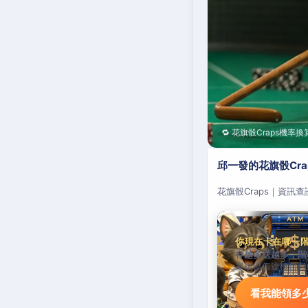
🔁 花旗骰Craps機率換
邱一發的花旗骰Cr
花旗骰Craps｜資訊
你現在卡在哪一
存越多送越多，階
累積儲值達標自動
看我能領多少