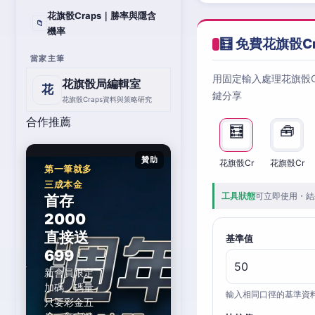
花旗骰Craps｜勝率與隱含
📁
機率
🧮 免費花旗骰C
當家主筆
用固定輸入處理花旗骰
花旗骰局編輯室
花
鍵分享
花旗骰Craps資料與策略研究
合作推薦
🧮
🧰
贊助
花旗骰Cr
花旗骰Cr
第一筆就多
三成本金
工具狀態
可立即使用・結
首存
2000
直接送
基準值
699
新會員限定
加碼，碼量
輸入相同口徑的基準資
只要彩金五