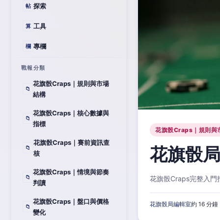
探索
帖
工具
算
專欄
欄
戰報分類
花旗骰Craps｜規則與市場
📁
結構
花旗骰Craps｜核心數據與
📁
指標
花旗骰Craps｜規則與
花旗骰Craps｜賽前資訊查
花旗骰局
📁
核
花旗骰Craps｜情境與節奏
📁
花旗骰Craps完整
判讀
花旗骰Craps｜盤口與價格
花旗骰局編輯室
約 16 分鐘
📁
變化