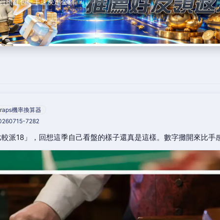
頁搶紅包，手速決定金額。
raps機率換算器
20260715-7282
較派18」，回想這季自己看盤的樣子還真是這樣。數字攤開來比手