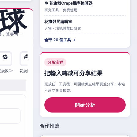
🔁 花旗骰Craps機率換算器
研究工具・免費使用
花旗骰局編輯室
人物・場地與盤口研究
果，算完可一
全部 20 個工具 →
🔁
🧰
🧮
🧰
🎲
🔁

分析流程
花旗骰Cr
花旗骰Cr
花旗骰Cr
花旗骰Cr
花旗骰Cr
花旗骰Cr
花旗
把輸入轉成可分享結果
完成任一工具後，可開啟獨立結果頁並分享；本站
不建立會員帳號。
開始分析
合作推薦