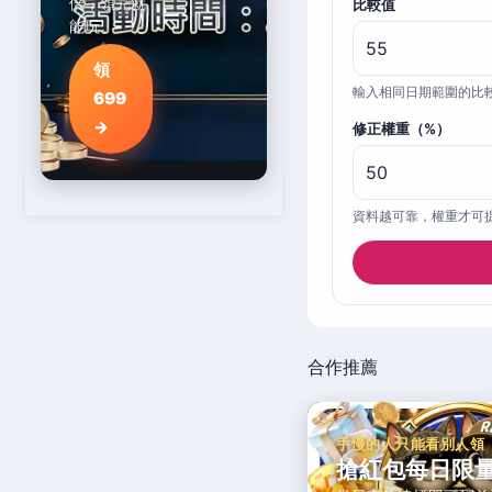
倍，領完就
比較值
能玩。
領
輸入相同日期範圍的比
699
→
修正權重（%）
資料越可靠，權重才可
合作推薦
手慢的人只能看別人領
搶紅包每日限