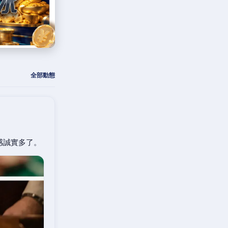
全部動態
感誠實多了。