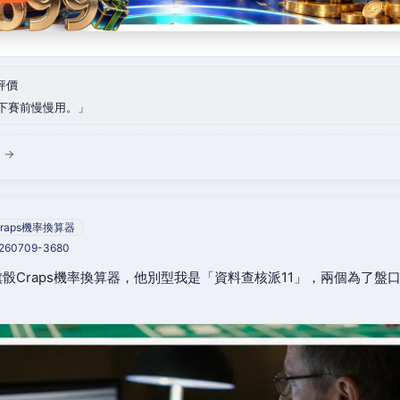
評價
下賽前慢慢用。
 →
raps機率換算器
0260709-3680
骰Craps機率換算器，他別型我是「資料查核派11」，兩個為了盤
。