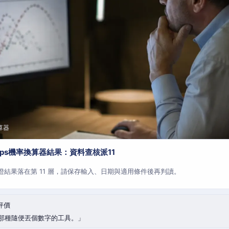
算器
aps機率換算器結果：資料查核派11
查證結果落在第 11 層，請保存輸入、日期與適用條件後再判讀。
評價
那種隨便丟個數字的工具。