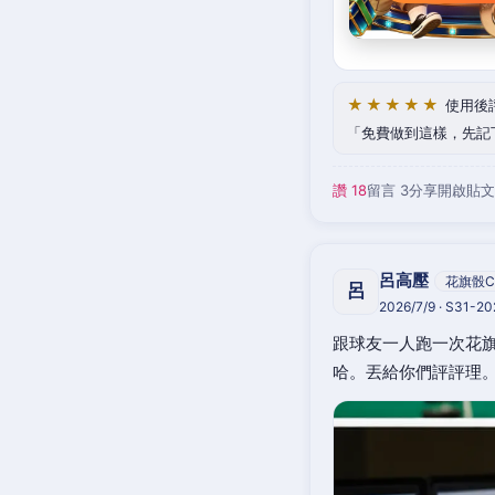
★★★★★
使用後
免費做到這樣，先記
讚 18
留言 3
分享
開啟貼文
呂高壓
花旗骰C
呂
2026/7/9 · S31-2
跟球友一人跑一次花旗
哈。丟給你們評評理