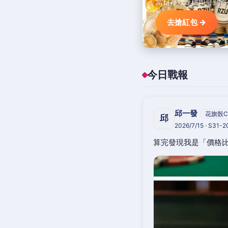
當日存款達標即可到首
去搶紅包 →
今日戰報
邱一發
花旗骰C
邱
2026/7/15 · S31-
算完發現我是「價格比