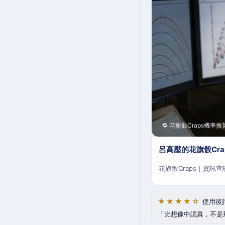
🔁 花旗骰Craps機率換
呂高壓的花旗骰Cr
花旗骰Craps｜資訊
★★★★☆
使用後
比想像中認真，不是