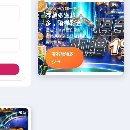
贊助
你現在卡在哪一階？
存越多送越
多，階梯彩金
累積儲值達標自動解
鎖對應彩金，階梯越
高送越狠。
看我能領多
少 →
贊助