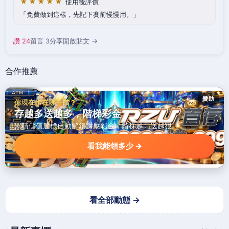
★★★★★
使用後評價
免費做到這樣，先記下賽前慢慢用。
讚 24
留言 3
分享
開啟貼文 →
合作推薦
贊助
你現在卡在哪一階？
存越多送越多，階梯彩金
累積儲值達標自動解鎖對應彩金，階梯越高送越狠。
看我能領多少 →
看全部動態 →