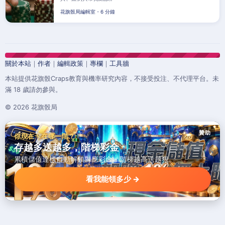
花旗骰局編輯室・6 分鐘
關於本站
｜
作者
｜
編輯政策
｜
專欄
｜
工具牆
本站提供花旗骰Craps教育與機率研究內容，不接受投注、不代理平台。未
滿 18 歲請勿參與。
© 2026 花旗骰局
贊助
你現在卡在哪一階？
存越多送越多，階梯彩金
累積儲值達標自動解鎖對應彩金，階梯越高送越狠。
看我能領多少 →