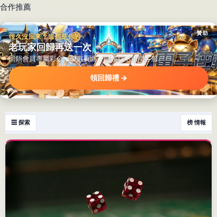
合作推薦
贊助
很久沒回來？這包是你的
老玩家回歸再送一次
回鍋會員專屬彩金，優惠頁面一鍵領取不用問客服。
領回歸禮 →
☰ 探索
榜 情報