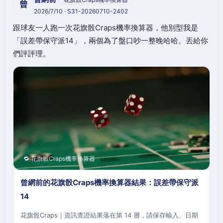
曾
2026/7/10 · S31-20260710-2402
跟球友一人跑一次花旗骰Craps機率換算器，他別型我是
「誤差帶保守派14」，兩個為了盤口吵一整晚哈哈。丟給你
們評評理。
🔁 花旗骰Craps機率換算器
曾網前的花旗骰Craps機率換算器結果：誤差帶保守派
14
花旗骰Craps｜資訊查證結果落在第 14 層，請保存輸入、日期