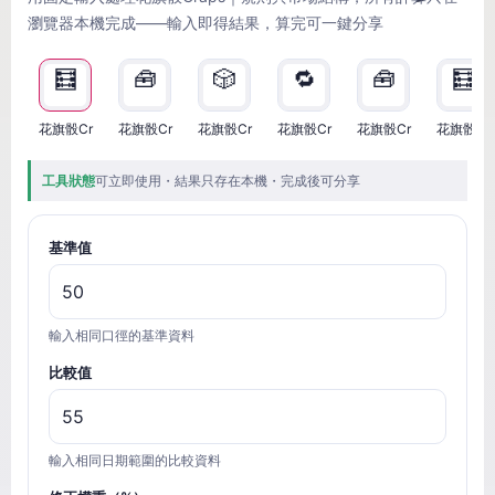
瀏覽器本機完成——輸入即得結果，算完可一鍵分享
🧮
🧰
🎲
🔁
🧰
🧮
花旗骰Cr
花旗骰Cr
花旗骰Cr
花旗骰Cr
花旗骰Cr
花旗骰Cr
工具狀態
可立即使用・結果只存在本機・完成後可分享
基準值
輸入相同口徑的基準資料
比較值
輸入相同日期範圍的比較資料