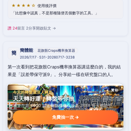
★★★★☆
使用後評價
比想像中認真，不是那種隨便丟個數字的工具。
讚 24
留言 2
分享
開啟貼文 →
簡體能
花旗骰Craps機率換算器
簡
2026/7/17 · S31-20260717-3238
第一次看到把花旗骰Craps機率換算器講這麼白的，我的結
果是「誤差帶保守派9」。分享給一樣在研究盤口的人。
贊助
今天的轉盤還沒人轉走
天天轉好運，轉盤等你抽
單筆存款 3000 就送轉盤機會，最高 2888 每天都能中。
免費抽一次 →