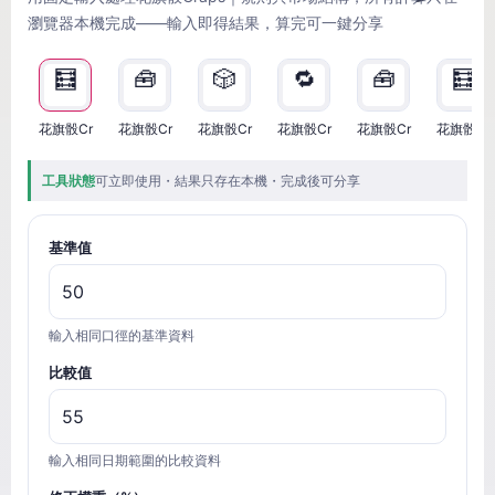
瀏覽器本機完成——輸入即得結果，算完可一鍵分享
🧮
🧰
🎲
🔁
🧰
🧮
花旗骰Cr
花旗骰Cr
花旗骰Cr
花旗骰Cr
花旗骰Cr
花旗骰Cr
工具狀態
可立即使用・結果只存在本機・完成後可分享
基準值
輸入相同口徑的基準資料
比較值
輸入相同日期範圍的比較資料