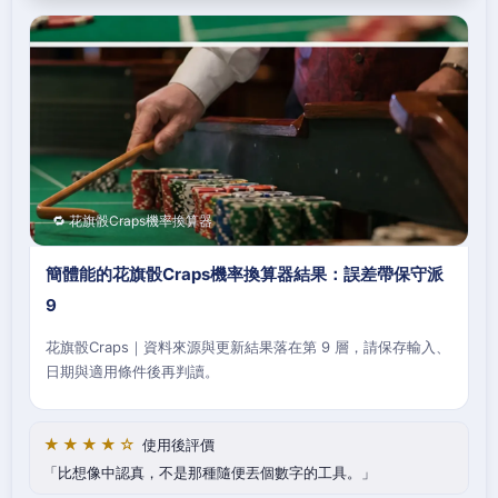
🔁 花旗骰Craps機率換算器
簡體能的花旗骰Craps機率換算器結果：誤差帶保守派
9
花旗骰Craps｜資料來源與更新結果落在第 9 層，請保存輸入、
日期與適用條件後再判讀。
★★★★☆
使用後評價
比想像中認真，不是那種隨便丟個數字的工具。