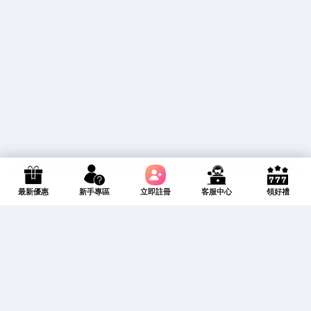
報
帖
算
欄
人
最新優惠
新手專區
立即註冊
客服中心
領好禮
首頁
探索
工具
專欄
人物