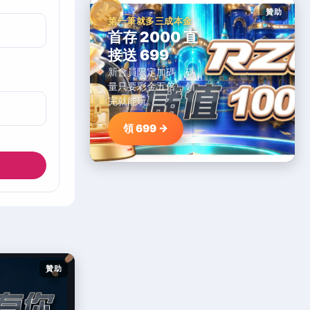
贊助
第一筆就多三成本金
首存 2000 直
接送 699
新會員限定加碼，碼
量只要彩金五倍，領
完就能玩。
領 699 →
贊助