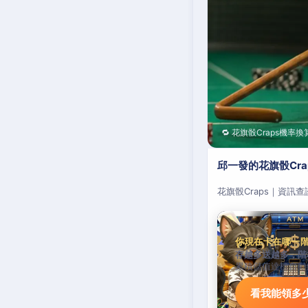
🔁 花旗骰Craps機率換
邱一發的花旗骰Cr
花旗骰Craps｜資訊
你現在卡在哪一
存越多送越多，階
累積儲值達標自動
看我能領多少