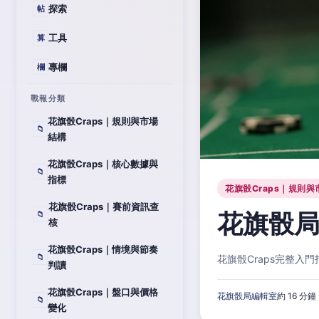
探索
帖
工具
算
專欄
欄
戰報分類
花旗骰Craps｜規則與市場
📁
結構
花旗骰Craps｜核心數據與
📁
指標
花旗骰Craps｜規則與
花旗骰Craps｜賽前資訊查
花旗骰局
📁
核
花旗骰Craps｜情境與節奏
📁
花旗骰Craps完整
判讀
花旗骰Craps｜盤口與價格
花旗骰局編輯室
約 16 分鐘
📁
變化