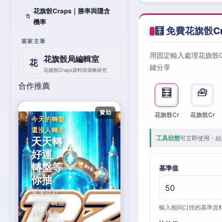
花旗骰Craps｜勝率與隱含
📁
機率
🧮 免費花旗骰C
當家主筆
用固定輸入處理花旗骰
花旗骰局編輯室
花
鍵分享
花旗骰Craps資料與策略研究
合作推薦
🧮
🧰
贊助
花旗骰Cr
花旗骰Cr
今天的轉盤
還沒人轉走
工具狀態
可立即使用・結
天天轉
好運，
轉盤等
基準值
你抽
單筆存款
3000 就送
輸入相同口徑的基準資
轉盤機會，