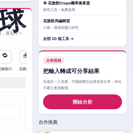
🔁 花旗骰Craps機率換算器
研究工具・免費使用
花旗骰局編輯室
人物・場地與盤口研究
果，算完可一
全部 20 個工具 →
🔁
🧰
🧮
🧰
🎲
🔁

分析流程
花旗骰Cr
花旗骰Cr
花旗骰Cr
花旗骰Cr
花旗骰Cr
花旗骰Cr
花旗
把輸入轉成可分享結果
完成任一工具後，可開啟獨立結果頁並分享；本站
不建立會員帳號。
開始分析
合作推薦