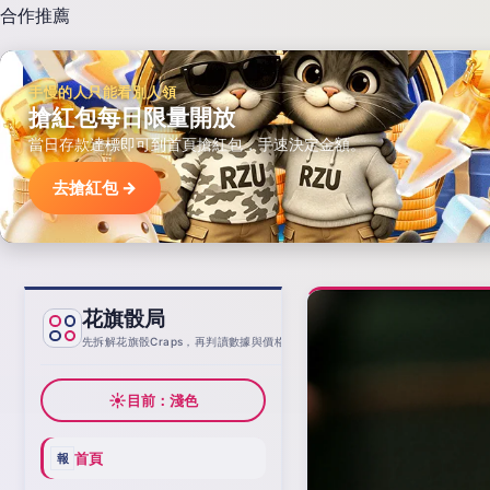
合作推薦
手慢的人只能看別人領
搶紅包每日限量開放
當日存款達標即可到首頁搶紅包，手速決定金額。
去搶紅包 →
花旗骰局
基線
先拆解花旗骰Craps，再判讀數據與價格
☀
目前：淺色
首頁
報