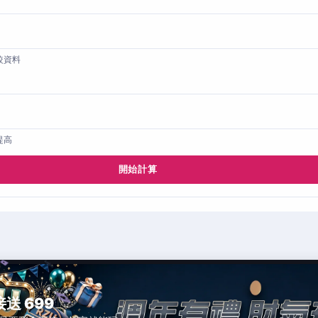
較資料
提高
開始計算
接送 699