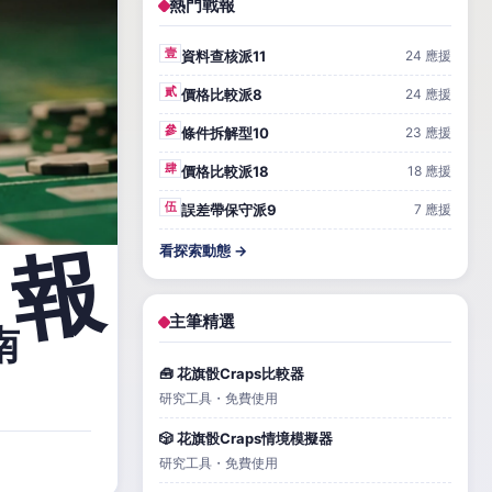
熱門戰報
壹
資料查核派11
24 應援
貳
價格比較派8
24 應援
參
條件拆解型10
23 應援
肆
價格比較派18
18 應援
伍
誤差帶保守派9
7 應援
看探索動態 →
主筆精選
南
🧰 花旗骰Craps比較器
研究工具・免費使用
🎲 花旗骰Craps情境模擬器
研究工具・免費使用