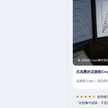
🔁 花旗骰Craps機率換
呂高壓的花旗骰Cr
花旗骰Craps｜資訊
★★★★☆
使用後
比想像中認真，不是