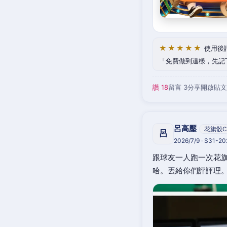
★★★★★
使用後
免費做到這樣，先記
讚 18
留言 3
分享
開啟貼文
呂高壓
花旗骰C
呂
2026/7/9 · S31-2
跟球友一人跑一次花旗
哈。丟給你們評評理