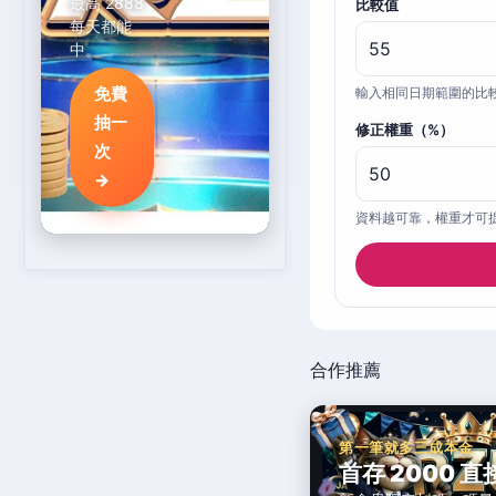
最高 2888
比較值
每天都能
中。
免費
輸入相同日期範圍的比
抽一
修正權重（%）
次
→
資料越可靠，權重才可
合作推薦
第一筆就多三成本金
首存 2000 直