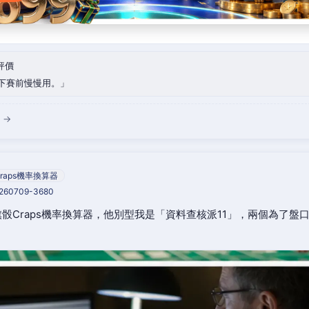
評價
下賽前慢慢用。
 →
raps機率換算器
0260709-3680
骰Craps機率換算器，他別型我是「資料查核派11」，兩個為了盤
。