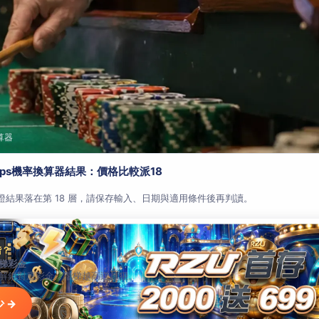
算器
aps機率換算器結果：價格比較派18
查證結果落在第 18 層，請保存輸入、日期與適用條件後再判讀。
階？
梯彩金
解鎖對應彩金，階梯越高送越狠。
 →