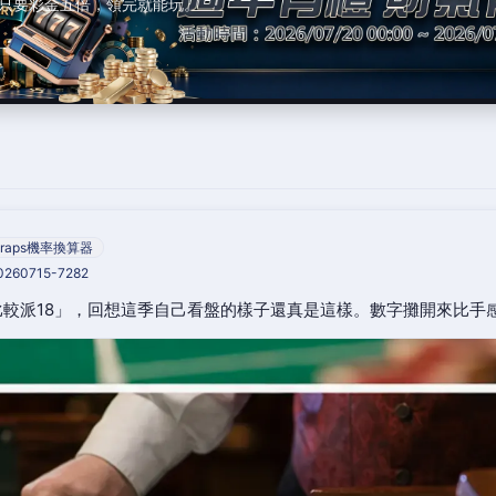
只要彩金五倍，領完就能玩。
raps機率換算器
20260715-7282
較派18」，回想這季自己看盤的樣子還真是這樣。數字攤開來比手