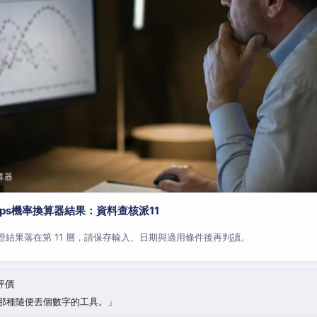
算器
aps機率換算器結果：資料查核派11
查證結果落在第 11 層，請保存輸入、日期與適用條件後再判讀。
評價
那種隨便丟個數字的工具。