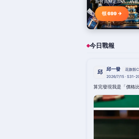
新會員限定加碼，碼量
領 699 →
今日戰報
邱一發
花旗骰C
邱
2026/7/15 · S31-
算完發現我是「價格比