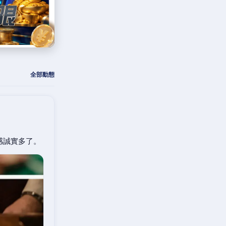
全部動態
感誠實多了。