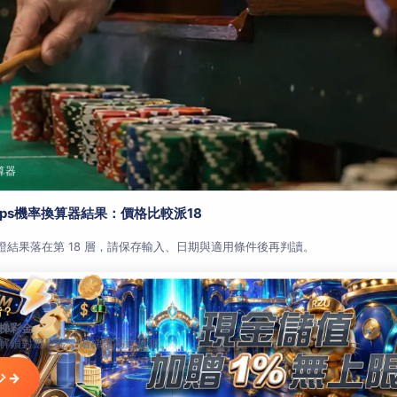
算器
aps機率換算器結果：價格比較派18
查證結果落在第 18 層，請保存輸入、日期與適用條件後再判讀。
階？
梯彩金
解鎖對應彩金，階梯越高送越狠。
 →