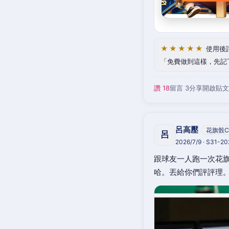
★★★★★
使用後
免費做到這樣，先記
讚 18
留言 3
分享
開啟貼文
呂高壓
花旗骰C
呂
2026/7/9 · S31-2
跟球友一人跑一次花旗
哈。丟給你們評評理