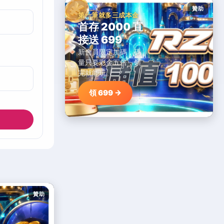
贊助
第一筆就多三成本金
首存 2000 直
接送 699
新會員限定加碼，碼
量只要彩金五倍，領
完就能玩。
領 699 →
贊助