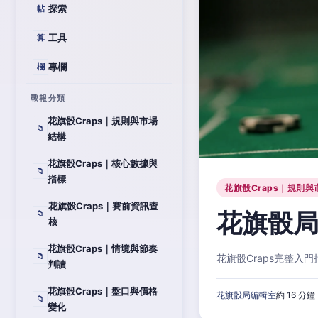
探索
帖
工具
算
專欄
欄
戰報分類
花旗骰Craps｜規則與市場
📁
結構
花旗骰Craps｜核心數據與
📁
指標
花旗骰Craps｜規則與
花旗骰Craps｜賽前資訊查
花旗骰局
📁
核
花旗骰Craps｜情境與節奏
📁
花旗骰Craps完整
判讀
花旗骰Craps｜盤口與價格
花旗骰局編輯室
約 16 分鐘
📁
變化