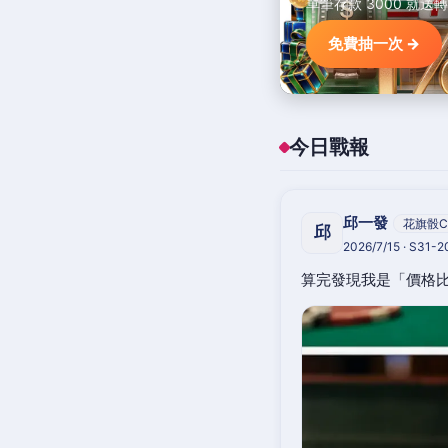
單筆存款 3000 就送
免費抽一次 →
今日戰報
邱一發
花旗骰C
邱
2026/7/15 · S31-
算完發現我是「價格比