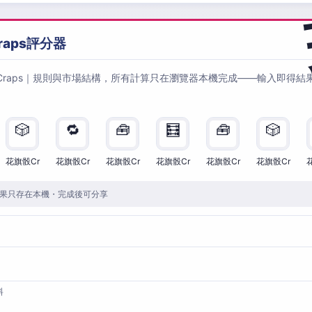
raps評分器
Craps｜規則與市場結構，所有計算只在瀏覽器本機完成——輸入即得結
🎲
🔁
🧰
🧮
🧰
🎲
花旗骰Cr
花旗骰Cr
花旗骰Cr
花旗骰Cr
花旗骰Cr
花旗骰Cr
果只存在本機・完成後可分享
料