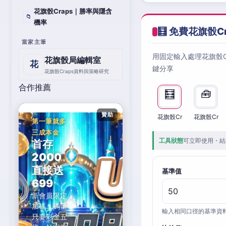
花旗骰Craps｜勝率與隱含
📁
機率
🧮 免費花旗骰C
當家主筆
用固定輸入處理花旗骰
花旗骰局編輯室
花
鍵分享
花旗骰Craps資料與策略研究
合作推薦
🧮
🧰
贊助
花旗骰Cr
花旗骰Cr
第一筆就多
三成本金
工具狀態
可立即使用・結
首存
2000
直接送
基準值
699
新會員限定
加碼，碼量
輸入相同口徑的基準資
只要彩金五