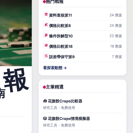
熱門戰報
壹
資料查核派11
24 應援
貳
價格比較派8
24 應援
參
條件拆解型10
23 應援
肆
價格比較派18
18 應援
伍
誤差帶保守派9
7 應援
看探索動態 →
主筆精選
南
🧰 花旗骰Craps比較器
研究工具・免費使用
🎲 花旗骰Craps情境模擬器
研究工具・免費使用