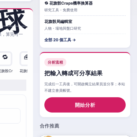
🔁 花旗骰Craps機率換算器
研究工具・免費使用
花旗骰局編輯室
人物・場地與盤口研究
果，算完可一
全部 20 個工具 →
🔁
🧰
🧮
🧰
🎲
🔁

分析流程
花旗骰Cr
花旗骰Cr
花旗骰Cr
花旗骰Cr
花旗骰Cr
花旗骰Cr
花旗
把輸入轉成可分享結果
完成任一工具後，可開啟獨立結果頁並分享；本站
不建立會員帳號。
開始分析
合作推薦