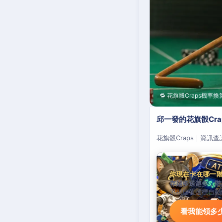
🔁 花旗骰Craps機率換
邱一發的花旗骰Cr
花旗骰Craps｜資訊
你現在卡在哪一
存越多送越多，階
累積儲值達標自動
看我能領多少