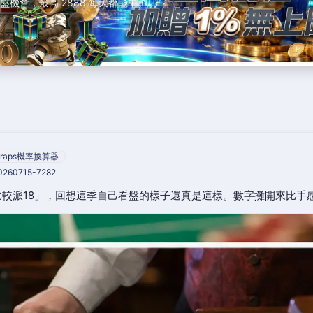
轉盤機會，最高 2888 每天都能中。
raps機率換算器
20260715-7282
較派18」，回想這季自己看盤的樣子還真是這樣。數字攤開來比手