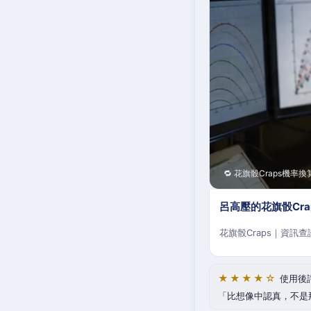
🔁 花旗骰Craps機率換
呂高壓的花旗骰Cr
花旗骰Craps｜資訊
★★★★☆
使用後
比想像中認真，不是