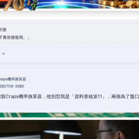
評價
下賽前慢慢用。
 →
raps機率換算器
0260709-3680
骰Craps機率換算器，他別型我是「資料查核派11」，兩個為了盤
。