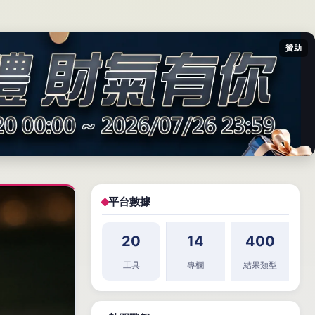
贊助
平台數據
20
14
400
工具
專欄
結果類型