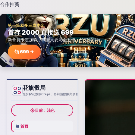
合作推薦
第一筆就多三成本金
首存 2000 直接送 699
新會員限定加碼，碼量只要彩金五倍，領完就能玩。
領 699 →
花旗骰局
基線
先拆解花旗骰Craps，再判讀數據與價格
☀
目前：淺色
首頁
報