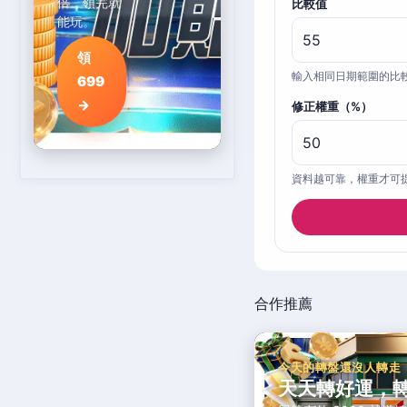
倍，領完就
比較值
能玩。
領
輸入相同日期範圍的比
699
→
修正權重（%）
資料越可靠，權重才可
合作推薦
今天的轉盤還沒人轉走
天天轉好運，