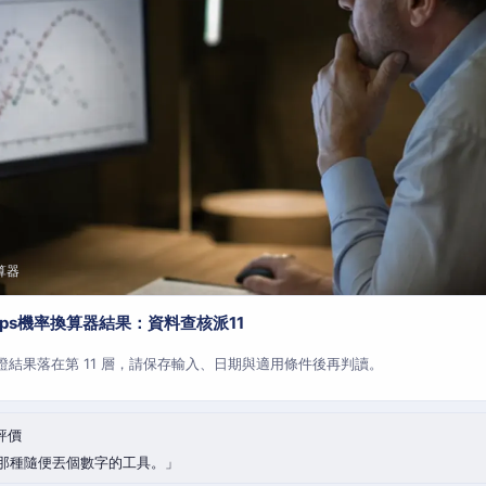
算器
aps機率換算器結果：資料查核派11
查證結果落在第 11 層，請保存輸入、日期與適用條件後再判讀。
評價
那種隨便丟個數字的工具。