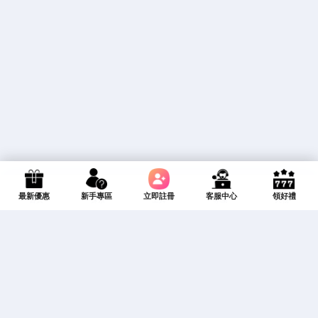
報
帖
算
欄
人
最新優惠
新手專區
立即註冊
客服中心
領好禮
首頁
探索
工具
專欄
人物