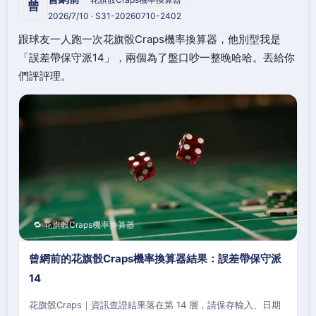
曾
2026/7/10 · S31-20260710-2402
跟球友一人跑一次花旗骰Craps機率換算器，他別型我是
「誤差帶保守派14」，兩個為了盤口吵一整晚哈哈。丟給你
們評評理。
🔁 花旗骰Craps機率換算器
曾網前的花旗骰Craps機率換算器結果：誤差帶保守派
14
花旗骰Craps｜資訊查證結果落在第 14 層，請保存輸入、日期