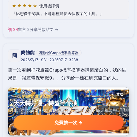
★★★★☆
使用後評價
比想像中認真，不是那種隨便丟個數字的工具。
讚 24
留言 2
分享
開啟貼文 →
簡體能
花旗骰Craps機率換算器
簡
2026/7/17 · S31-20260717-3238
第一次看到把花旗骰Craps機率換算器講這麼白的，我的結
果是「誤差帶保守派9」。分享給一樣在研究盤口的人。
贊助
今天的轉盤還沒人轉走
天天轉好運，轉盤等你抽
單筆存款 3000 就送轉盤機會，最高 2888 每天都能中。
免費抽一次 →