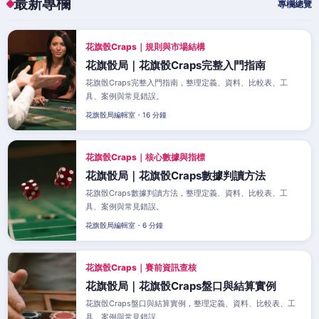
最新專欄
專欄總覽
花旗骰Craps｜規則與市場結構
花旗骰局｜花旗骰Craps完整入門指南
花旗骰Craps完整入門指南，整理定義、資料、比較表、工
具、案例與常見錯誤。
花旗骰局編輯室・16 分鐘
花旗骰Craps｜核心數據與指標
花旗骰局｜花旗骰Craps數據判讀方法
花旗骰Craps數據判讀方法，整理定義、資料、比較表、工
具、案例與常見錯誤。
花旗骰局編輯室・6 分鐘
花旗骰Craps｜賽前資訊查核
花旗骰局｜花旗骰Craps盤口與結算實例
花旗骰Craps盤口與結算實例，整理定義、資料、比較表、工
具、案例與常見錯誤。