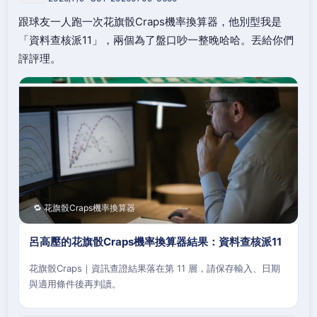
跟球友一人跑一次花旗骰Craps機率換算器，他別型我是
「資料查核派11」，兩個為了盤口吵一整晚哈哈。丟給你們
評評理。
🔁 花旗骰Craps機率換算器
呂高壓的花旗骰Craps機率換算器結果：資料查核派11
花旗骰Craps｜資訊查證結果落在第 11 層，請保存輸入、日期
與適用條件後再判讀。