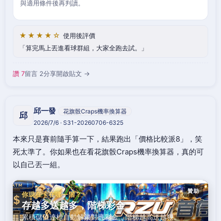
與適用條件後再判讀。
★★★★☆
使用後評價
算完馬上丟進看球群組，大家全跑去試。
讚 7
留言 2
分享
開啟貼文 →
邱一發
花旗骰Craps機率換算器
邱
2026/7/6 · S31-20260706-6325
本來只是賽前隨手算一下，結果跑出「價格比較派8」，笑
死太準了。你如果也在看花旗骰Craps機率換算器，真的可
以自己丟一組。
贊助
你現在卡在哪一階？
存越多送越多，階梯彩金
累積儲值達標自動解鎖對應彩金，階梯越高送越狠。