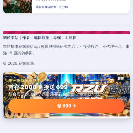
花旗骰局編輯室・6 分鐘
關於本站
｜
作者
｜
編輯政策
｜
專欄
｜
工具牆
本站提供花旗骰Craps教育與機率研究內容，不接受投注、不代理平台。未
滿 18 歲請勿參與。
© 2026 花旗骰局
贊助
第一筆就多三成本金
首存 2000 直接送 699
新會員限定加碼，碼量只要彩金五倍，領完就能玩。
領 699 →