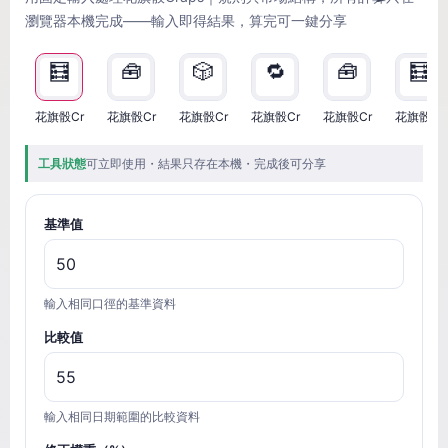
瀏覽器本機完成——輸入即得結果，算完可一鍵分享
🧮
🧰
🎲
🔁
🧰
🧮
花旗骰Cr
花旗骰Cr
花旗骰Cr
花旗骰Cr
花旗骰Cr
花旗骰Cr
工具狀態
可立即使用・結果只存在本機・完成後可分享
基準值
輸入相同口徑的基準資料
比較值
輸入相同日期範圍的比較資料