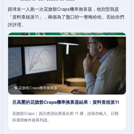
跟球友一人跑一次花旗骰Craps機率換算器，他別型我是
「資料查核派11」，兩個為了盤口吵一整晚哈哈。丟給你們
評評理。
🔁 花旗骰Craps機率換算器
呂高壓的花旗骰Craps機率換算器結果：資料查核派11
花旗骰Craps｜資訊查證結果落在第 11 層，請保存輸入、日期
與適用條件後再判讀。