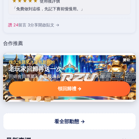
★★★★★
使用後評價
免費做到這樣，先記下賽前慢慢用。
讚 24
留言 3
分享
開啟貼文 →
合作推薦
贊助
很久沒回來？這包是你的
老玩家回歸再送一次
回鍋會員專屬彩金，優惠頁面一鍵領取不用問客服。
領回歸禮 →
看全部動態 →