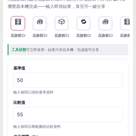
瀏覽器本機完成——輸入即得結果，算完可一鍵分享
🧮
🧰
🎲
🔁
🧰
🧮
花旗骰Cr
花旗骰Cr
花旗骰Cr
花旗骰Cr
花旗骰Cr
花旗骰Cr
工具狀態
可立即使用・結果只存在本機・完成後可分享
基準值
輸入相同口徑的基準資料
比較值
輸入相同日期範圍的比較資料