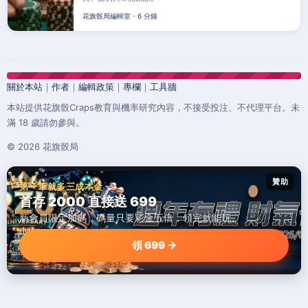
花旗骰局編輯室・6 分鐘
關於本站
｜
作者
｜
編輯政策
｜
專欄
｜
工具牆
本站提供花旗骰Craps教育與機率研究內容，不接受投注、不代理平台。未
滿 18 歲請勿參與。
© 2026 花旗骰局
贊助
第一筆就多三成本金
首存 2000 直接送 699
新會員限定加碼，碼量只要彩金五倍，領完就能玩。
領 699 →