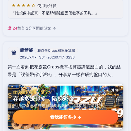
★★★★☆
使用後評價
比想像中認真，不是那種隨便丟個數字的工具。
讚 24
留言 2
分享
開啟貼文 →
簡體能
花旗骰Craps機率換算器
簡
2026/7/17 · S31-20260717-3238
第一次看到把花旗骰Craps機率換算器講這麼白的，我的結
果是「誤差帶保守派9」。分享給一樣在研究盤口的人。
贊助
你現在卡在哪一階？
存越多送越多，階梯彩金
累積儲值達標自動解鎖對應彩金，階梯越高送越狠。
看我能領多少 →