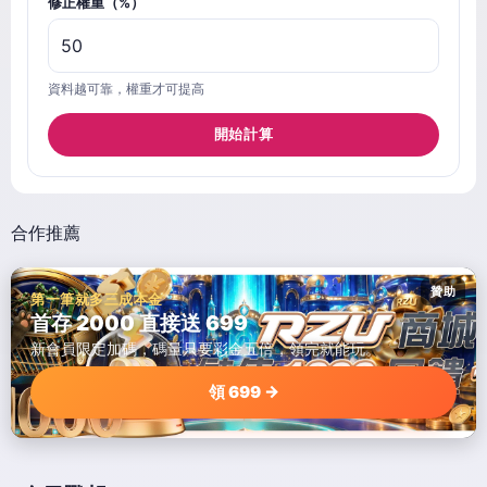
修正權重（%）
資料越可靠，權重才可提高
開始計算
合作推薦
贊助
第一筆就多三成本金
首存 2000 直接送 699
新會員限定加碼，碼量只要彩金五倍，領完就能玩。
領 699 →