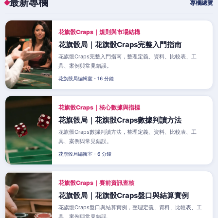
最新專欄
專欄總覽
花旗骰Craps｜規則與市場結構
花旗骰局｜花旗骰Craps完整入門指南
花旗骰Craps完整入門指南，整理定義、資料、比較表、工
具、案例與常見錯誤。
花旗骰局編輯室・16 分鐘
花旗骰Craps｜核心數據與指標
花旗骰局｜花旗骰Craps數據判讀方法
花旗骰Craps數據判讀方法，整理定義、資料、比較表、工
具、案例與常見錯誤。
花旗骰局編輯室・6 分鐘
花旗骰Craps｜賽前資訊查核
花旗骰局｜花旗骰Craps盤口與結算實例
花旗骰Craps盤口與結算實例，整理定義、資料、比較表、工
具、案例與常見錯誤。