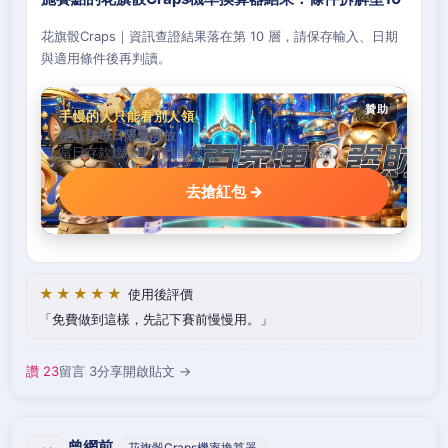
花旗骰Craps｜資訊查證結果落在第 10 層，請保存輸入、日期
與適用條件後再判讀。
贊助
手慢的人只能看別人領
搶紅包每日限量開放
當日存款達標即可到首頁搶紅包，手速決定金額。
去搶紅包 →
★★★★★
使用後評價
免費做到這樣，先記下賽前慢慢用。
讚 23
留言 3
分享
開啟貼文 →
曾網前
花旗骰Craps機率換算器