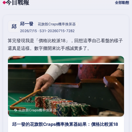
今日戰報
全部動態
邱一發
花旗骰Craps機率換算器
邱
2026/7/15 · S31-20260715-7282
算完發現我是「價格比較派18」，回想這季自己看盤的樣子
還真是這樣。數字攤開來比手感誠實多了。
🔁 花旗骰Craps機率換算器
邱一發的花旗骰Craps機率換算器結果：價格比較派18