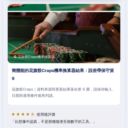
🔁 花旗骰Craps機率換算器
簡體能的花旗骰Craps機率換算器結果：誤差帶保守派
9
花旗骰Craps｜資料來源與更新結果落在第 9 層，請保存輸入、
日期與適用條件後再判讀。
★★★★☆
使用後評價
比想像中認真，不是那種隨便丟個數字的工具。