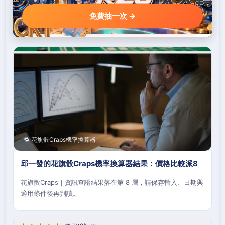
免費抽一次 →
🔁 花旗骰Craps機率換算器
邱一發的花旗骰Craps機率換算器結果：價格比較派8
花旗骰Craps｜資訊查證結果落在第 8 層，請保存輸入、日期與
適用條件後再判讀。