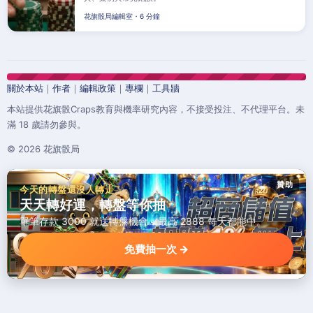
花旗骰局編輯室・6 分鐘
關於本站
｜
作者
｜
編輯政策
｜
專欄
｜
工具牆
本站提供花旗骰Craps教育與機率研究內容，不接受投注、不代理平台。未
滿 18 歲請勿參與。
© 2026 花旗骰局
贊助
今天的轉盤還沒人轉走
天天轉好運，轉盤等你抽
單筆存款 3000 就送轉盤機會，最高 2888 每天都能中。
免費抽一次 →