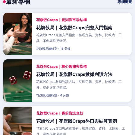
最新專欄
專欄總覽
花旗骰Craps｜規則與市場結構
花旗骰局｜花旗骰Craps完整入門指南
花旗骰Craps完整入門指南，整理定義、資料、比較表、工
具、案例與常見錯誤。
花旗骰局編輯室・16 分鐘
花旗骰Craps｜核心數據與指標
花旗骰局｜花旗骰Craps數據判讀方法
花旗骰Craps數據判讀方法，整理定義、資料、比較表、工
具、案例與常見錯誤。
花旗骰局編輯室・6 分鐘
花旗骰Craps｜賽前資訊查核
花旗骰局｜花旗骰Craps盤口與結算實例
花旗骰Craps盤口與結算實例，整理定義、資料、比較表、工
具、案例與常見錯誤。