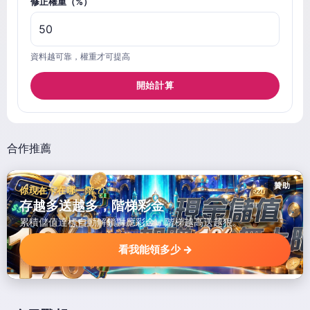
修正權重（%）
資料越可靠，權重才可提高
開始計算
合作推薦
贊助
你現在卡在哪一階？
存越多送越多，階梯彩金
累積儲值達標自動解鎖對應彩金，階梯越高送越狠。
看我能領多少 →