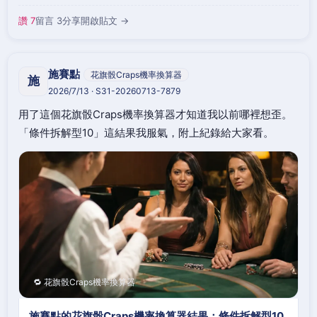
讚 7
留言 3
分享
開啟貼文 →
施賽點
花旗骰Craps機率換算器
施
2026/7/13 · S31-20260713-7879
用了這個花旗骰Craps機率換算器才知道我以前哪裡想歪。
「條件拆解型10」這結果我服氣，附上紀錄給大家看。
🔁 花旗骰Craps機率換算器
施賽點的花旗骰Craps機率換算器結果：條件拆解型10