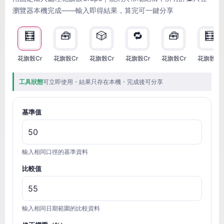
瀏覽器本機完成——輸入即得結果，算完可一鍵分享
🧮
🧰
🎲
🔁
🧰
🧮
花旗骰Cr
花旗骰Cr
花旗骰Cr
花旗骰Cr
花旗骰Cr
花旗骰Cr
工具狀態
可立即使用・結果只存在本機・完成後可分享
基準值
輸入相同口徑的基準資料
比較值
輸入相同日期範圍的比較資料