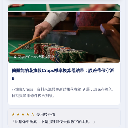
🔁 花旗骰Craps機率換算器
簡體能的花旗骰Craps機率換算器結果：誤差帶保守派
9
花旗骰Craps｜資料來源與更新結果落在第 9 層，請保存輸入、
日期與適用條件後再判讀。
★★★★☆
使用後評價
比想像中認真，不是那種隨便丟個數字的工具。