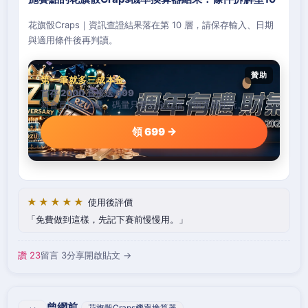
花旗骰Craps｜資訊查證結果落在第 10 層，請保存輸入、日期
與適用條件後再判讀。
贊助
第一筆就多三成本金
首存 2000 直接送 699
新會員限定加碼，碼量只要彩金五倍，領完就能玩。
領 699 →
★★★★★
使用後評價
免費做到這樣，先記下賽前慢慢用。
讚 23
留言 3
分享
開啟貼文 →
曾網前
花旗骰Craps機率換算器