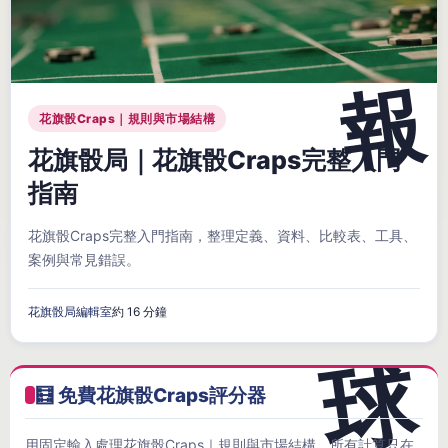
花旗骰Craps｜規則與市場結構
花旗骰局｜花旗骰Craps完整入門
指南
花旗骰Craps完整入門指南，整理定義、資料、比較表、工具、
案例與常見錯誤。
花旗骰局編輯室
約 16 分鐘
🧮 免費花旗骰Craps評分器
用固定輸入處理花旗骰Craps｜規則與市場結構，所有計算只在