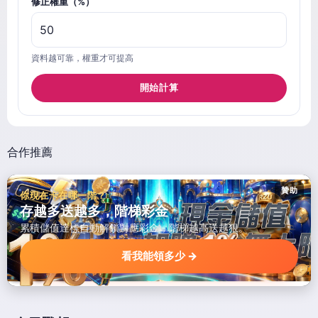
修正權重（%）
資料越可靠，權重才可提高
開始計算
合作推薦
贊助
你現在卡在哪一階？
存越多送越多，階梯彩金
累積儲值達標自動解鎖對應彩金，階梯越高送越狠。
看我能領多少 →