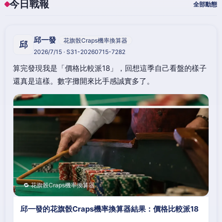
今日戰報
全部動態
邱一發
花旗骰Craps機率換算器
邱
2026/7/15 · S31-20260715-7282
算完發現我是「價格比較派18」，回想這季自己看盤的樣子
還真是這樣。數字攤開來比手感誠實多了。
🔁 花旗骰Craps機率換算器
邱一發的花旗骰Craps機率換算器結果：價格比較派18