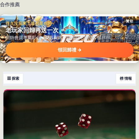
合作推薦
贊助
很久沒回來？這包是你的
老玩家回歸再送一次
回鍋會員專屬彩金，優惠頁面一鍵領取不用問客服。
領回歸禮 →
☰ 探索
榜 情報