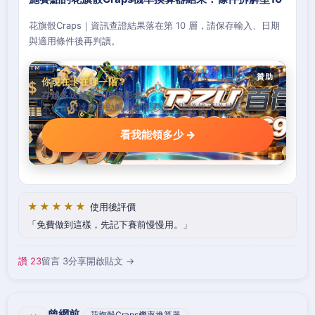
花旗骰Craps｜資訊查證結果落在第 10 層，請保存輸入、日期
與適用條件後再判讀。
贊助
你現在卡在哪一階？
存越多送越多，階梯彩金
累積儲值達標自動解鎖對應彩金，階梯越高送越狠。
看我能領多少 →
★★★★★
使用後評價
免費做到這樣，先記下賽前慢慢用。
讚 23
留言 3
分享
開啟貼文 →
曾網前
花旗骰Craps機率換算器