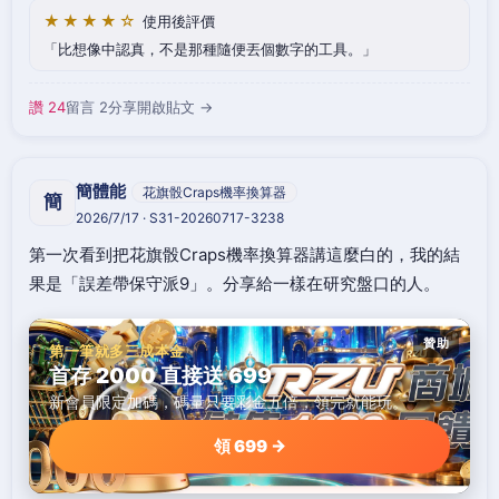
★★★★☆
使用後評價
比想像中認真，不是那種隨便丟個數字的工具。
讚 24
留言 2
分享
開啟貼文 →
簡體能
花旗骰Craps機率換算器
簡
2026/7/17 · S31-20260717-3238
第一次看到把花旗骰Craps機率換算器講這麼白的，我的結
果是「誤差帶保守派9」。分享給一樣在研究盤口的人。
贊助
第一筆就多三成本金
首存 2000 直接送 699
新會員限定加碼，碼量只要彩金五倍，領完就能玩。
領 699 →