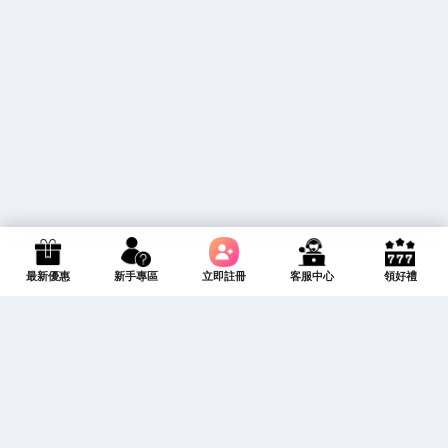
報
帖
算
欄
人
最新優惠
新手專區
立即註冊
客服中心
領好禮
首頁
探索
工具
專欄
人物