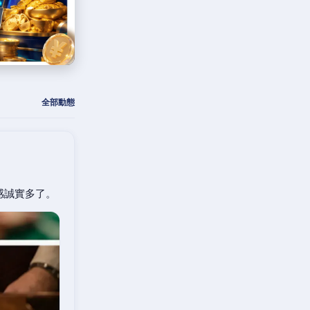
全部動態
感誠實多了。