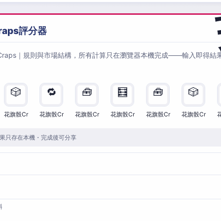
raps評分器
Craps｜規則與市場結構，所有計算只在瀏覽器本機完成——輸入即得結
🎲
🔁
🧰
🧮
🧰
🎲
花旗骰Cr
花旗骰Cr
花旗骰Cr
花旗骰Cr
花旗骰Cr
花旗骰Cr
果只存在本機・完成後可分享
料