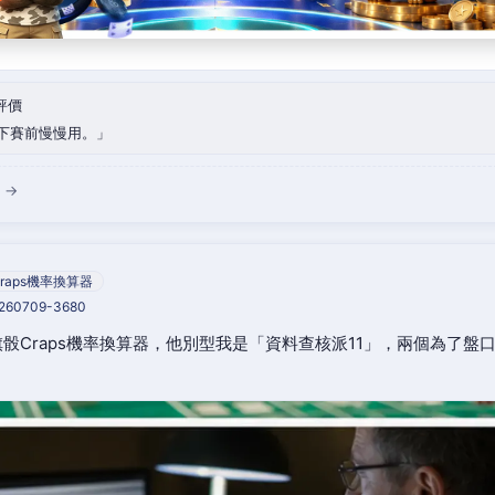
評價
下賽前慢慢用。
 →
raps機率換算器
0260709-3680
骰Craps機率換算器，他別型我是「資料查核派11」，兩個為了盤
。