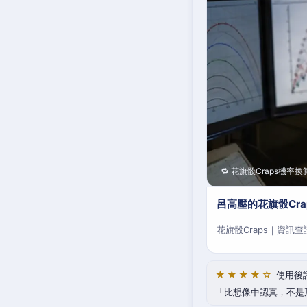
🔁 花旗骰Craps機率換
呂高壓的花旗骰Cr
花旗骰Craps｜資訊
★★★★☆
使用後
比想像中認真，不是