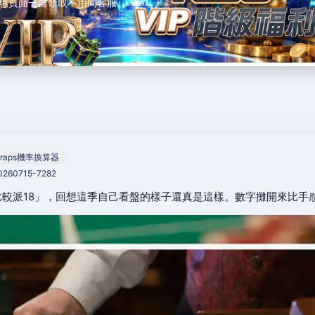
惠頁面一鍵領取不用問客服。
raps機率換算器
20260715-7282
較派18」，回想這季自己看盤的樣子還真是這樣。數字攤開來比手