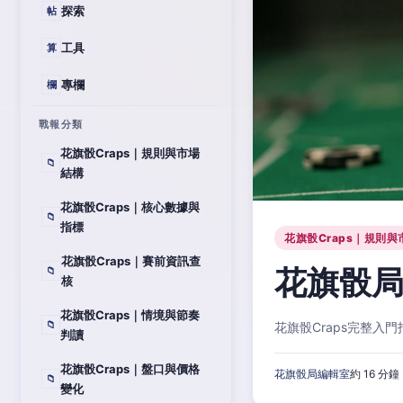
探索
帖
工具
算
專欄
欄
戰報分類
花旗骰Craps｜規則與市場
📁
結構
花旗骰Craps｜核心數據與
📁
指標
花旗骰Craps｜規則與
花旗骰Craps｜賽前資訊查
花旗骰局
📁
核
花旗骰Craps｜情境與節奏
📁
花旗骰Craps完整
判讀
花旗骰Craps｜盤口與價格
花旗骰局編輯室
約 16 分鐘
📁
變化