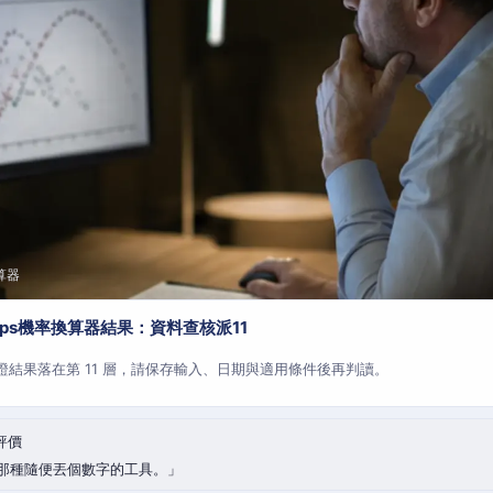
算器
aps機率換算器結果：資料查核派11
查證結果落在第 11 層，請保存輸入、日期與適用條件後再判讀。
評價
那種隨便丟個數字的工具。