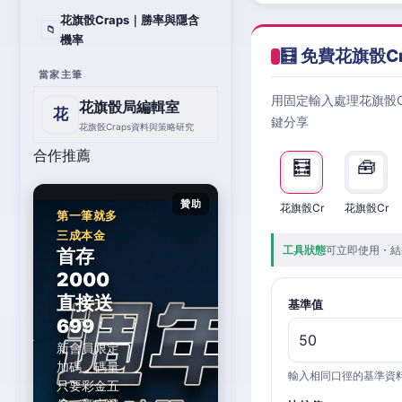
花旗骰Craps｜勝率與隱含
📁
機率
🧮 免費花旗骰C
當家主筆
用固定輸入處理花旗骰
花旗骰局編輯室
花
鍵分享
花旗骰Craps資料與策略研究
合作推薦
🧮
🧰
贊助
花旗骰Cr
花旗骰Cr
第一筆就多
三成本金
工具狀態
可立即使用・結
首存
2000
直接送
基準值
699
新會員限定
加碼，碼量
輸入相同口徑的基準資
只要彩金五