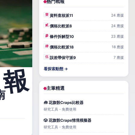
熱門戰報
壹
資料查核派11
24 應援
貳
價格比較派8
24 應援
參
條件拆解型10
23 應援
肆
價格比較派18
18 應援
伍
誤差帶保守派9
7 應援
看探索動態 →
主筆精選
南
🧰 花旗骰Craps比較器
研究工具・免費使用
🎲 花旗骰Craps情境模擬器
研究工具・免費使用