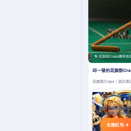
🔁 花旗骰Craps機率換
邱一發的花旗骰Cr
花旗骰Craps｜資訊
手慢的人只能看
搶紅包每日限量開
當日存款達標即可
去搶紅包 →