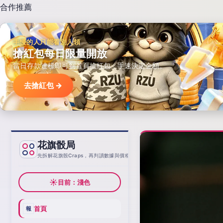
合作推薦
手慢的人只能看別人領
搶紅包每日限量開放
當日存款達標即可到首頁搶紅包，手速決定金額。
去搶紅包 →
花旗骰局
基線
先拆解花旗骰Craps，再判讀數據與價格
☀
目前：淺色
首頁
報