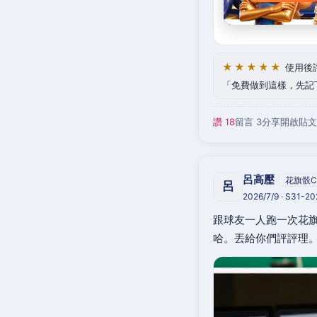
★★★★★
使用後
免費做到這樣，先記
讚 18
留言 3
分享
開啟貼文
呂高壓
花旗骰C
呂
2026/7/9 · S31-2
跟球友一人跑一次花旗
哈。丟給你們評評理