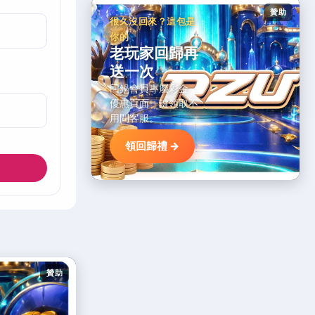
贊助
很久沒回來？這包是
你的
老玩家回歸再
送一次
回鍋會員專屬彩金，
優惠頁面一鍵領取不
用問客服。
領回歸禮 →
贊助