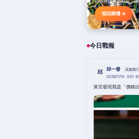
回鍋會員專屬彩金，優
領回歸禮 →
今日戰報
邱一發
花旗骰C
邱
2026/7/15 · S31-
算完發現我是「價格比