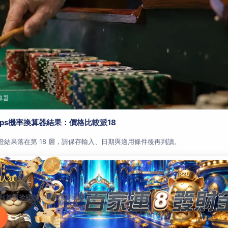
算器
aps機率換算器結果：價格比較派18
查證結果落在第 18 層，請保存輸入、日期與適用條件後再判讀。
別人領
放
到首頁搶紅包，手速決定金額。