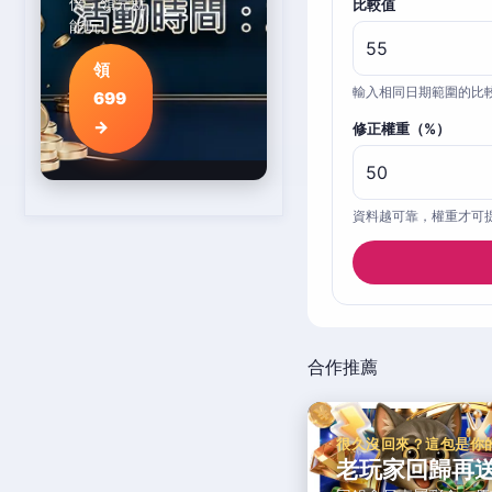
倍，領完就
比較值
能玩。
領
輸入相同日期範圍的比
699
→
修正權重（%）
資料越可靠，權重才可
合作推薦
很久沒回來？這包是你
老玩家回歸再