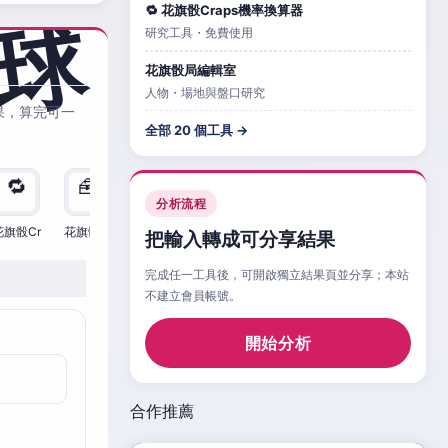
🔁 花旗骰Craps機率換算器
研究工具・免費使用
花旗骰局編輯室
人物・場地與盤口研究
果，算完可一
全部 20 個工具 →
🔁
🧰
🧮
🧰
🎲
🔁

分析流程
花旗骰Cr
花旗骰Cr
花旗骰Cr
花旗骰Cr
花旗骰Cr
花旗骰Cr
花旗
把輸入轉成可分享結果
完成任一工具後，可開啟獨立結果頁並分享；本站
不建立會員帳號。
開始分析
合作推薦