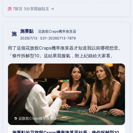
讚 7
留言 3
分享
開啟貼文 →
施賽點
花旗骰Craps機率換算器
施
2026/7/13 · S31-20260713-7879
用了這個花旗骰Craps機率換算器才知道我以前哪裡想歪。
「條件拆解型10」這結果我服氣，附上紀錄給大家看。
🔁 花旗骰Craps機率換算器
施賽點的花旗骰Craps機率換算器結果：條件拆解型10