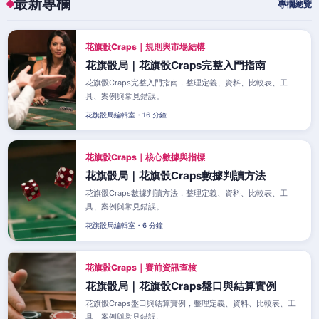
最新專欄
專欄總覽
花旗骰Craps｜規則與市場結構
花旗骰局｜花旗骰Craps完整入門指南
花旗骰Craps完整入門指南，整理定義、資料、比較表、工
具、案例與常見錯誤。
花旗骰局編輯室・16 分鐘
花旗骰Craps｜核心數據與指標
花旗骰局｜花旗骰Craps數據判讀方法
花旗骰Craps數據判讀方法，整理定義、資料、比較表、工
具、案例與常見錯誤。
花旗骰局編輯室・6 分鐘
花旗骰Craps｜賽前資訊查核
花旗骰局｜花旗骰Craps盤口與結算實例
花旗骰Craps盤口與結算實例，整理定義、資料、比較表、工
具、案例與常見錯誤。