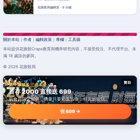
花旗骰局編輯室・6 分鐘
關於本站
｜
作者
｜
編輯政策
｜
專欄
｜
工具牆
本站提供花旗骰Craps教育與機率研究內容，不接受投注、不代理平台。未
滿 18 歲請勿參與。
© 2026 花旗骰局
贊助
第一筆就多三成本金
首存 2000 直接送 699
新會員限定加碼，碼量只要彩金五倍，領完就能玩。
領 699 →