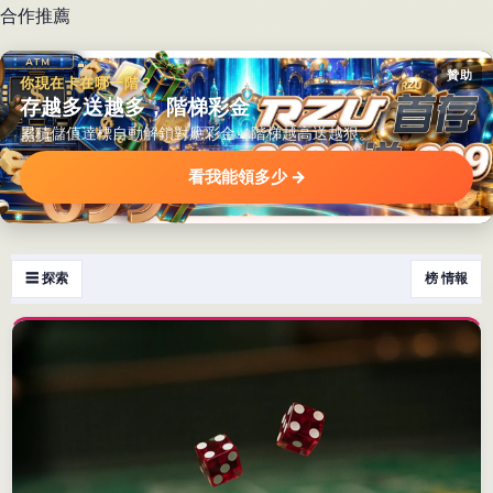
合作推薦
贊助
你現在卡在哪一階？
存越多送越多，階梯彩金
累積儲值達標自動解鎖對應彩金，階梯越高送越狠。
看我能領多少 →
☰ 探索
榜 情報