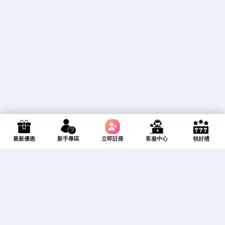
報
帖
算
欄
人
最新優惠
新手專區
立即註冊
客服中心
領好禮
首頁
探索
工具
專欄
人物