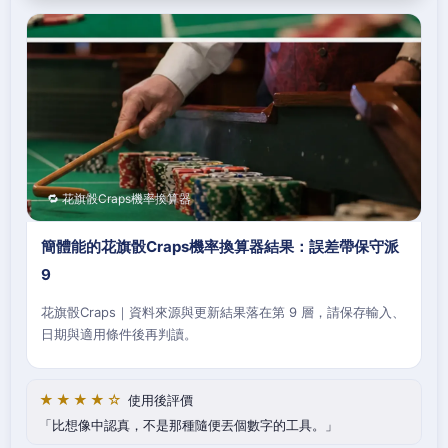
🔁 花旗骰Craps機率換算器
簡體能的花旗骰Craps機率換算器結果：誤差帶保守派
9
花旗骰Craps｜資料來源與更新結果落在第 9 層，請保存輸入、
日期與適用條件後再判讀。
★★★★☆
使用後評價
比想像中認真，不是那種隨便丟個數字的工具。