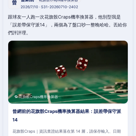
曾
2026/7/10 · S31-20260710-2402
跟球友一人跑一次花旗骰Craps機率換算器，他別型我是
「誤差帶保守派14」，兩個為了盤口吵一整晚哈哈。丟給你
們評評理。
🔁 花旗骰Craps機率換算器
曾網前的花旗骰Craps機率換算器結果：誤差帶保守派
14
花旗骰Craps｜資訊查證結果落在第 14 層，請保存輸入、日期