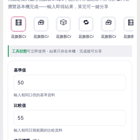
瀏覽器本機完成——輸入即得結果，算完可一鍵分享
🧮
🧰
🎲
🔁
🧰
🧮
花旗骰Cr
花旗骰Cr
花旗骰Cr
花旗骰Cr
花旗骰Cr
花旗骰Cr
工具狀態
可立即使用・結果只存在本機・完成後可分享
基準值
輸入相同口徑的基準資料
比較值
輸入相同日期範圍的比較資料