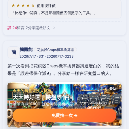
★★★★☆
使用後評價
比想像中認真，不是那種隨便丟個數字的工具。
讚 24
留言 2
分享
開啟貼文 →
簡體能
花旗骰Craps機率換算器
簡
2026/7/17 · S31-20260717-3238
第一次看到把花旗骰Craps機率換算器講這麼白的，我的結
果是「誤差帶保守派9」。分享給一樣在研究盤口的人。
贊助
今天的轉盤還沒人轉走
天天轉好運，轉盤等你抽
單筆存款 3000 就送轉盤機會，最高 2888 每天都能中。
免費抽一次 →