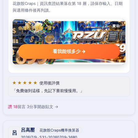
花旗骰Craps｜資訊查證結果落在第 18 層，請保存輸入、日期
與適用條件後再判讀。
贊助
你現在卡在哪一階？
存越多送越多，階梯彩金
累積儲值達標自動解鎖對應彩金，階梯越高送越狠。
看我能領多少 →
★★★★★
使用後評價
免費做到這樣，先記下賽前慢慢用。
讚 18
留言 3
分享
開啟貼文 →
呂高壓
花旗骰Craps機率換算器
呂
2026/7/9 · S31-20260709-3680