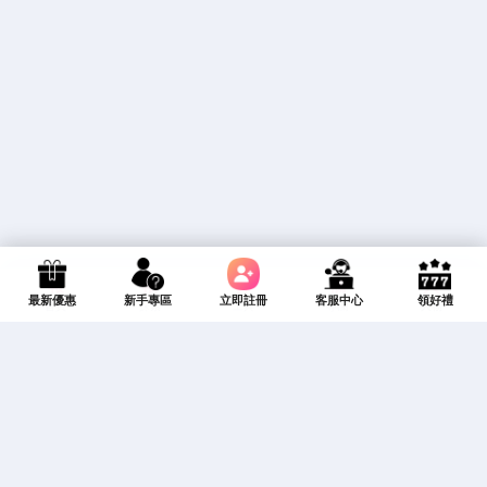
報
帖
算
欄
人
最新優惠
新手專區
立即註冊
客服中心
領好禮
首頁
探索
工具
專欄
人物