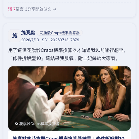
讚 7
留言 3
分享
開啟貼文 →
施賽點
花旗骰Craps機率換算器
施
2026/7/13 · S31-20260713-7879
用了這個花旗骰Craps機率換算器才知道我以前哪裡想歪。
「條件拆解型10」這結果我服氣，附上紀錄給大家看。
🔁 花旗骰Craps機率換算器
施賽點的花旗骰Craps機率換算器結果：條件拆解型10