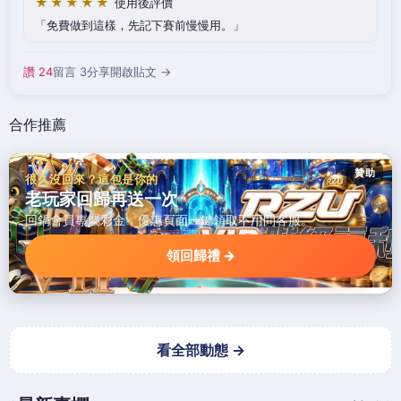
★★★★★
使用後評價
免費做到這樣，先記下賽前慢慢用。
讚 24
留言 3
分享
開啟貼文 →
合作推薦
贊助
很久沒回來？這包是你的
老玩家回歸再送一次
回鍋會員專屬彩金，優惠頁面一鍵領取不用問客服。
領回歸禮 →
看全部動態 →