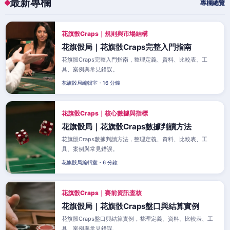
最新專欄
專欄總覽
花旗骰Craps｜規則與市場結構
花旗骰局｜花旗骰Craps完整入門指南
花旗骰Craps完整入門指南，整理定義、資料、比較表、工
具、案例與常見錯誤。
花旗骰局編輯室・16 分鐘
花旗骰Craps｜核心數據與指標
花旗骰局｜花旗骰Craps數據判讀方法
花旗骰Craps數據判讀方法，整理定義、資料、比較表、工
具、案例與常見錯誤。
花旗骰局編輯室・6 分鐘
花旗骰Craps｜賽前資訊查核
花旗骰局｜花旗骰Craps盤口與結算實例
花旗骰Craps盤口與結算實例，整理定義、資料、比較表、工
具、案例與常見錯誤。