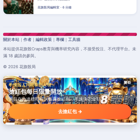
花旗骰局編輯室・6 分鐘
關於本站
｜
作者
｜
編輯政策
｜
專欄
｜
工具牆
本站提供花旗骰Craps教育與機率研究內容，不接受投注、不代理平台。未
滿 18 歲請勿參與。
© 2026 花旗骰局
贊助
手慢的人只能看別人領
搶紅包每日限量開放
當日存款達標即可到首頁搶紅包，手速決定金額。
去搶紅包 →