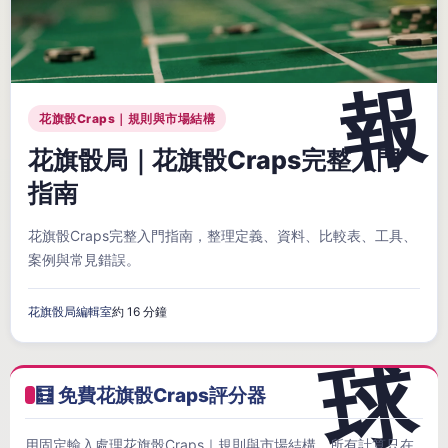
花旗骰Craps｜規則與市場結構
花旗骰局｜花旗骰Craps完整入門
指南
花旗骰Craps完整入門指南，整理定義、資料、比較表、工具、
案例與常見錯誤。
花旗骰局編輯室
約 16 分鐘
🧮 免費花旗骰Craps評分器
用固定輸入處理花旗骰Craps｜規則與市場結構，所有計算只在