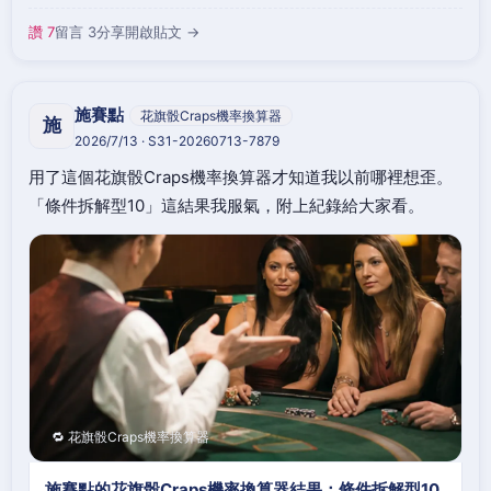
讚 7
留言 3
分享
開啟貼文 →
施賽點
花旗骰Craps機率換算器
施
2026/7/13 · S31-20260713-7879
用了這個花旗骰Craps機率換算器才知道我以前哪裡想歪。
「條件拆解型10」這結果我服氣，附上紀錄給大家看。
🔁 花旗骰Craps機率換算器
施賽點的花旗骰Craps機率換算器結果：條件拆解型10