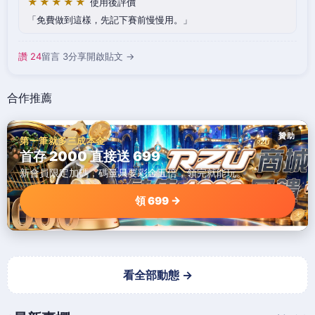
★★★★★
使用後評價
免費做到這樣，先記下賽前慢慢用。
讚 24
留言 3
分享
開啟貼文 →
合作推薦
贊助
第一筆就多三成本金
首存 2000 直接送 699
新會員限定加碼，碼量只要彩金五倍，領完就能玩。
領 699 →
看全部動態 →