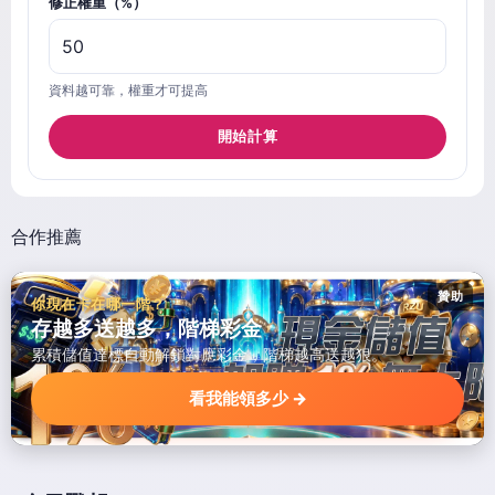
修正權重（%）
資料越可靠，權重才可提高
開始計算
合作推薦
贊助
你現在卡在哪一階？
存越多送越多，階梯彩金
累積儲值達標自動解鎖對應彩金，階梯越高送越狠。
看我能領多少 →