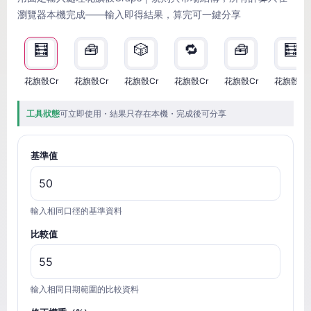
瀏覽器本機完成——輸入即得結果，算完可一鍵分享
🧮
🧰
🎲
🔁
🧰
🧮
花旗骰Cr
花旗骰Cr
花旗骰Cr
花旗骰Cr
花旗骰Cr
花旗骰Cr
工具狀態
可立即使用・結果只存在本機・完成後可分享
基準值
輸入相同口徑的基準資料
比較值
輸入相同日期範圍的比較資料