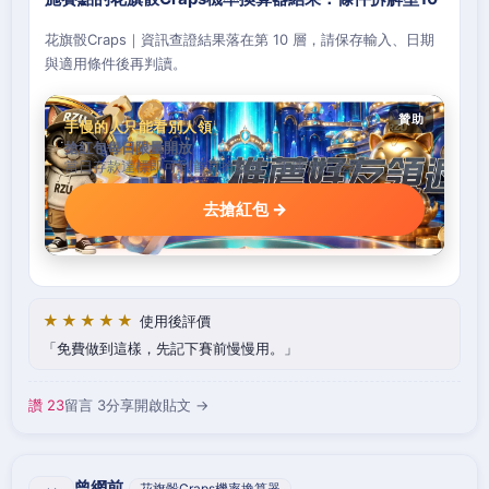
花旗骰Craps｜資訊查證結果落在第 10 層，請保存輸入、日期
與適用條件後再判讀。
贊助
手慢的人只能看別人領
搶紅包每日限量開放
當日存款達標即可到首頁搶紅包，手速決定金額。
去搶紅包 →
★★★★★
使用後評價
免費做到這樣，先記下賽前慢慢用。
讚 23
留言 3
分享
開啟貼文 →
曾網前
花旗骰Craps機率換算器