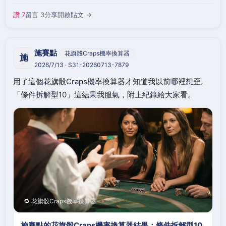
讚 7
留言 3
分享
開啟貼文 →
施賽點
花旗骰Craps機率換算器
施
2026/7/13 · S31-20260713-7879
用了這個花旗骰Craps機率換算器才知道我以前哪裡想歪。
「條件拆解型10」這結果我服氣，附上紀錄給大家看。
🔁 花旗骰Craps機率換算器
施賽點的花旗骰Craps機率換算器結果：條件拆解型10