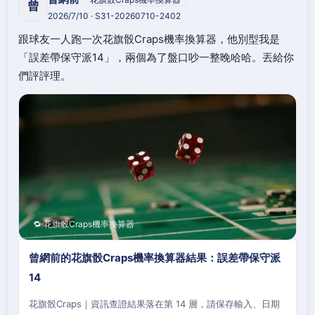
曾
2026/7/10 · S31-20260710-2402
跟球友一人跑一次花旗骰Craps機率換算器，他別型我是
「誤差帶保守派14」，兩個為了盤口吵一整晚哈哈。丟給你
們評評理。
🔁 花旗骰Craps機率換算器
曾網前的花旗骰Craps機率換算器結果：誤差帶保守派
14
花旗骰Craps｜資訊查證結果落在第 14 層，請保存輸入、日期