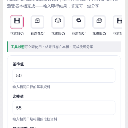
瀏覽器本機完成——輸入即得結果，算完可一鍵分享
🧮
🧰
🎲
🔁
🧰
🧮
花旗骰Cr
花旗骰Cr
花旗骰Cr
花旗骰Cr
花旗骰Cr
花旗骰Cr
工具狀態
可立即使用・結果只存在本機・完成後可分享
基準值
輸入相同口徑的基準資料
比較值
輸入相同日期範圍的比較資料