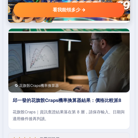
看我能領多少 →
🔁 花旗骰Craps機率換算器
邱一發的花旗骰Craps機率換算器結果：價格比較派8
花旗骰Craps｜資訊查證結果落在第 8 層，請保存輸入、日期與
適用條件後再判讀。