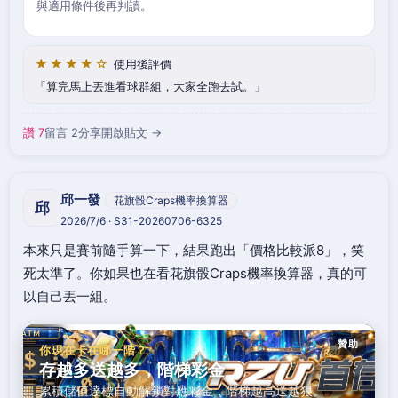
與適用條件後再判讀。
★★★★☆
使用後評價
算完馬上丟進看球群組，大家全跑去試。
讚 7
留言 2
分享
開啟貼文 →
邱一發
花旗骰Craps機率換算器
邱
2026/7/6 · S31-20260706-6325
本來只是賽前隨手算一下，結果跑出「價格比較派8」，笑
死太準了。你如果也在看花旗骰Craps機率換算器，真的可
以自己丟一組。
贊助
你現在卡在哪一階？
存越多送越多，階梯彩金
累積儲值達標自動解鎖對應彩金，階梯越高送越狠。