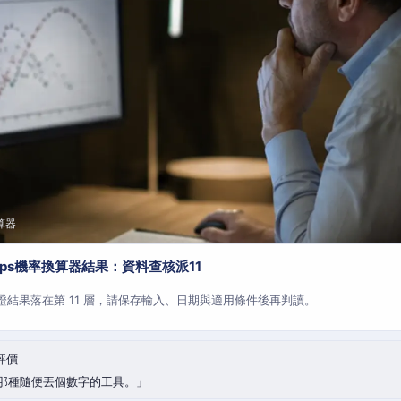
算器
aps機率換算器結果：資料查核派11
查證結果落在第 11 層，請保存輸入、日期與適用條件後再判讀。
評價
那種隨便丟個數字的工具。