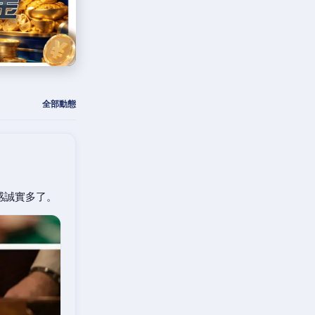
全部動態
感誠實多了。