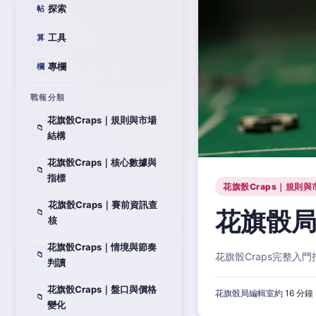
探索
帖
工具
算
專欄
欄
戰報分類
花旗骰Craps｜規則與市場
📁
結構
花旗骰Craps｜核心數據與
📁
指標
花旗骰Craps｜規則與
花旗骰Craps｜賽前資訊查
花旗骰局
📁
核
花旗骰Craps｜情境與節奏
📁
花旗骰Craps完整
判讀
花旗骰Craps｜盤口與價格
花旗骰局編輯室
約 16 分鐘
📁
變化