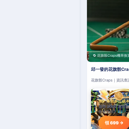
🔁 花旗骰Craps機率換
邱一發的花旗骰Cr
花旗骰Craps｜資訊
第一筆就多三成
首存 2000 直接送
新會員限定加碼，
領 699 →