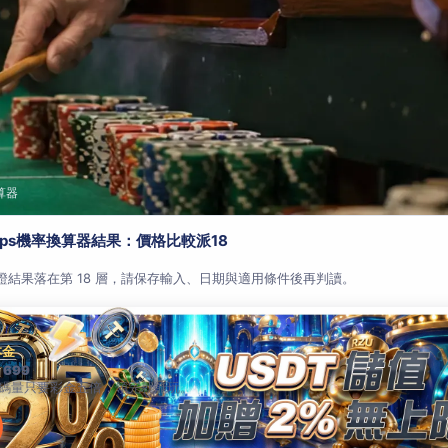
算器
aps機率換算器結果：價格比較派18
查證結果落在第 18 層，請保存輸入、日期與適用條件後再判讀。
本金
 699
碼量只要彩金五倍，領完就能玩。