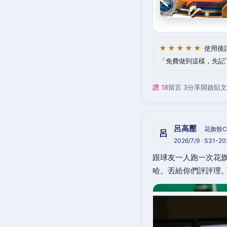
★★★★★
使用後
免費做到這樣，先記
讚 18
留言 3
分享
開啟貼文
呂高壓
花旗骰C
呂
2026/7/9 · S31-2
跟球友一人跑一次花旗
哈。丟給你們評評理