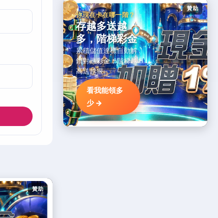
贊助
你現在卡在哪一階？
存越多送越
多，階梯彩金
累積儲值達標自動解
鎖對應彩金，階梯越
高送越狠。
看我能領多
少 →
贊助