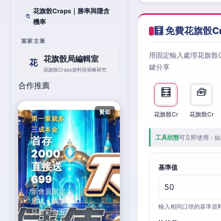
花旗骰Craps｜勝率與隱含
📁
機率
🧮 免費花旗骰C
當家主筆
用固定輸入處理花旗骰
花旗骰局編輯室
花
鍵分享
花旗骰Craps資料與策略研究
合作推薦
🧮
🧰
贊助
花旗骰Cr
花旗骰Cr
第一筆就多
三成本金
工具狀態
可立即使用・結
首存
2000
直接送
基準值
699
新會員限定
加碼，碼量
輸入相同口徑的基準資
只要彩金五