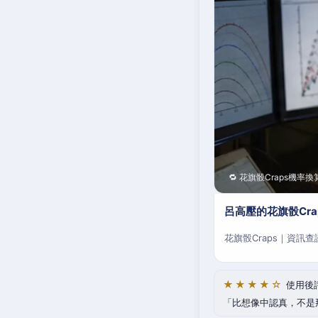
🔁 花旗骰Craps機率換
呂高壓的花旗骰Cr
花旗骰Craps｜資訊
★★★★☆
使用後
比想像中認真，不是