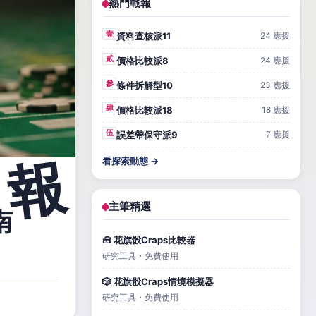
熱門戰報
壹
資料查核派11
24 應援
貳
價格比較派8
24 應援
參
條件拆解型10
23 應援
肆
價格比較派18
18 應援
伍
誤差帶保守派9
7 應援
看探索動態 →
主筆精選
南
🧰 花旗骰Craps比較器
研究工具・免費使用
🎲 花旗骰Craps情境模擬器
研究工具・免費使用