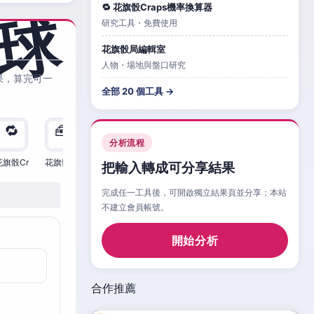
🔁 花旗骰Craps機率換算器
研究工具・免費使用
花旗骰局編輯室
人物・場地與盤口研究
果，算完可一
全部 20 個工具 →
🔁
🧰
🧮
🧰
🎲
🔁

分析流程
花旗骰Cr
花旗骰Cr
花旗骰Cr
花旗骰Cr
花旗骰Cr
花旗骰Cr
花旗
把輸入轉成可分享結果
完成任一工具後，可開啟獨立結果頁並分享；本站
不建立會員帳號。
開始分析
合作推薦