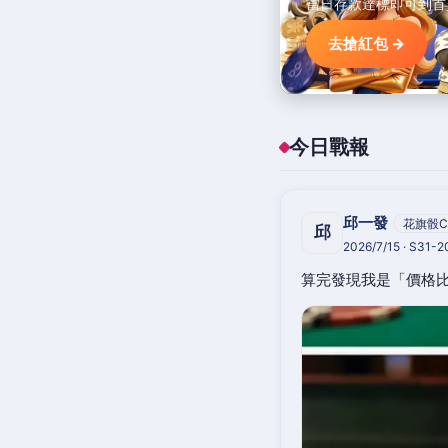
當日存款達標即可到首
去搶紅包 →
今日戰報
邱一發
花旗骰C
邱
2026/7/15 · S31-
算完發現我是「價格比