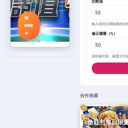
倍，領完就
比較值
能玩。
領
輸入相同日期範圍的比
699
→
修正權重（%）
資料越可靠，權重才可
合作推薦
手慢的人只能看別人領
搶紅包每日限