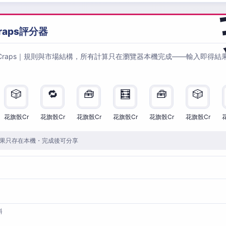
raps評分器
Craps｜規則與市場結構，所有計算只在瀏覽器本機完成——輸入即得結
🎲
🔁
🧰
🧮
🧰
🎲
花旗骰Cr
花旗骰Cr
花旗骰Cr
花旗骰Cr
花旗骰Cr
花旗骰Cr
果只存在本機・完成後可分享
料