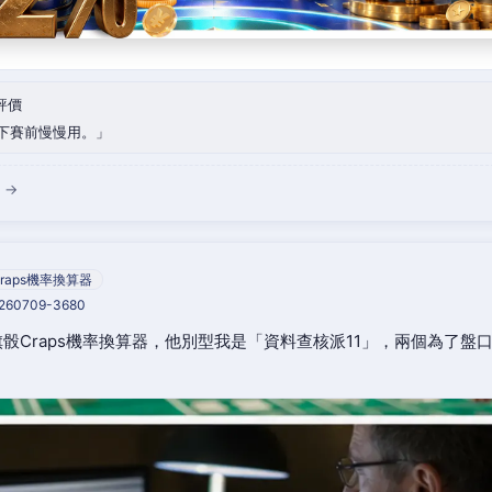
評價
下賽前慢慢用。
 →
raps機率換算器
0260709-3680
骰Craps機率換算器，他別型我是「資料查核派11」，兩個為了盤
。