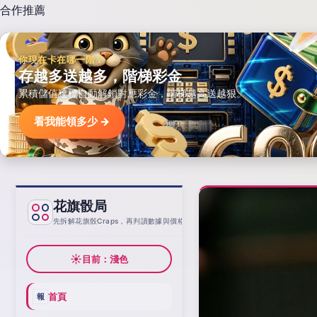
合作推薦
你現在卡在哪一階？
存越多送越多，階梯彩金
累積儲值達標自動解鎖對應彩金，階梯越高送越狠。
看我能領多少 →
花旗骰局
基線
先拆解花旗骰Craps，再判讀數據與價格
☀
目前：淺色
首頁
報