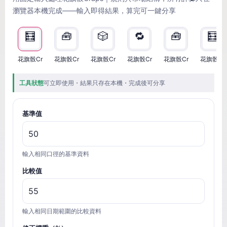
瀏覽器本機完成——輸入即得結果，算完可一鍵分享
🧮
🧰
🎲
🔁
🧰
🧮
花旗骰Cr
花旗骰Cr
花旗骰Cr
花旗骰Cr
花旗骰Cr
花旗骰Cr
工具狀態
可立即使用・結果只存在本機・完成後可分享
基準值
輸入相同口徑的基準資料
比較值
輸入相同日期範圍的比較資料