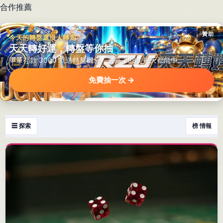
合作推薦
贊助
今天的轉盤還沒人轉走
天天轉好運，轉盤等你抽
單筆存款 3000 就送轉盤機會，最高 2888 每天都能中。
免費抽一次 →
☰ 探索
榜 情報