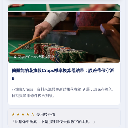
🔁 花旗骰Craps機率換算器
簡體能的花旗骰Craps機率換算器結果：誤差帶保守派
9
花旗骰Craps｜資料來源與更新結果落在第 9 層，請保存輸入、
日期與適用條件後再判讀。
★★★★☆
使用後評價
比想像中認真，不是那種隨便丟個數字的工具。