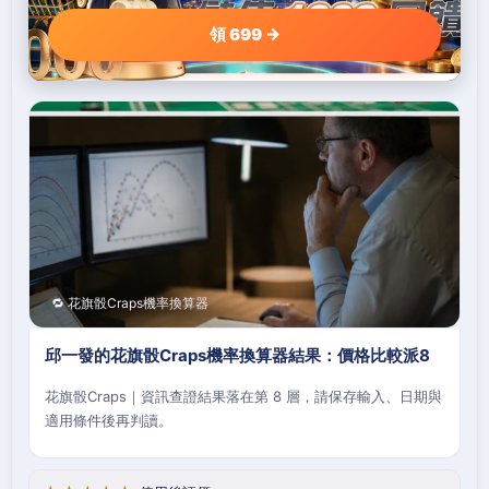
領 699 →
🔁 花旗骰Craps機率換算器
邱一發的花旗骰Craps機率換算器結果：價格比較派8
花旗骰Craps｜資訊查證結果落在第 8 層，請保存輸入、日期與
適用條件後再判讀。