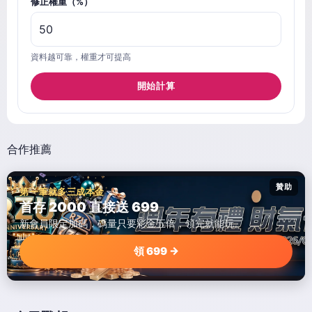
修正權重（%）
資料越可靠，權重才可提高
開始計算
合作推薦
贊助
第一筆就多三成本金
首存 2000 直接送 699
新會員限定加碼，碼量只要彩金五倍，領完就能玩。
領 699 →