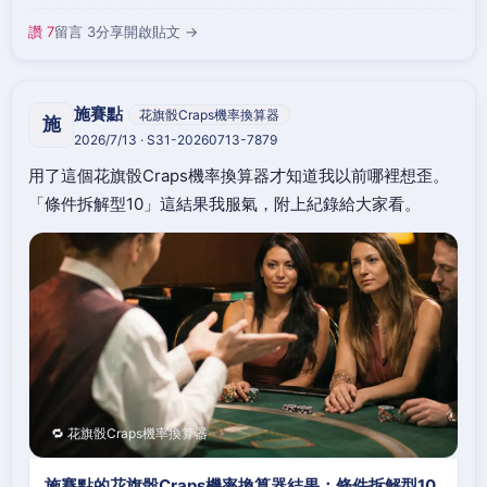
讚 7
留言 3
分享
開啟貼文 →
施賽點
花旗骰Craps機率換算器
施
2026/7/13 · S31-20260713-7879
用了這個花旗骰Craps機率換算器才知道我以前哪裡想歪。
「條件拆解型10」這結果我服氣，附上紀錄給大家看。
🔁 花旗骰Craps機率換算器
施賽點的花旗骰Craps機率換算器結果：條件拆解型10