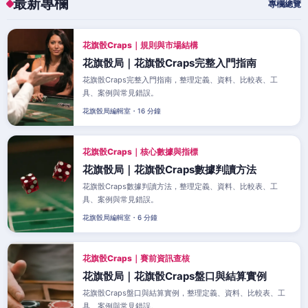
最新專欄
專欄總覽
花旗骰Craps｜規則與市場結構
花旗骰局｜花旗骰Craps完整入門指南
花旗骰Craps完整入門指南，整理定義、資料、比較表、工
具、案例與常見錯誤。
花旗骰局編輯室・16 分鐘
花旗骰Craps｜核心數據與指標
花旗骰局｜花旗骰Craps數據判讀方法
花旗骰Craps數據判讀方法，整理定義、資料、比較表、工
具、案例與常見錯誤。
花旗骰局編輯室・6 分鐘
花旗骰Craps｜賽前資訊查核
花旗骰局｜花旗骰Craps盤口與結算實例
花旗骰Craps盤口與結算實例，整理定義、資料、比較表、工
具、案例與常見錯誤。