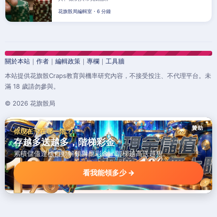
花旗骰局編輯室・6 分鐘
關於本站
｜
作者
｜
編輯政策
｜
專欄
｜
工具牆
本站提供花旗骰Craps教育與機率研究內容，不接受投注、不代理平台。未
滿 18 歲請勿參與。
© 2026 花旗骰局
贊助
你現在卡在哪一階？
存越多送越多，階梯彩金
累積儲值達標自動解鎖對應彩金，階梯越高送越狠。
看我能領多少 →