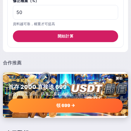
修正權重（%）
資料越可靠，權重才可提高
開始計算
合作推薦
贊助
第一筆就多三成本金
首存 2000 直接送 699
新會員限定加碼，碼量只要彩金五倍，領完就能玩。
領 699 →