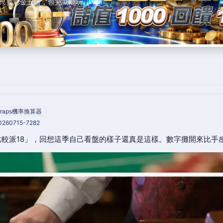
只要彩金五倍，領完就能玩。
raps機率換算器
20260715-7282
較派18」，回想這季自己看盤的樣子還真是這樣。數字攤開來比手