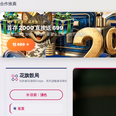
合作推薦
第一筆就多三成本金
首存 2000 直接送 699
新會員限定加碼，碼量只要彩金五倍，領完就能玩。
領 699 →
花旗骰局
基線
先拆解花旗骰Craps，再判讀數據與價格
☀
目前：淺色
首頁
報