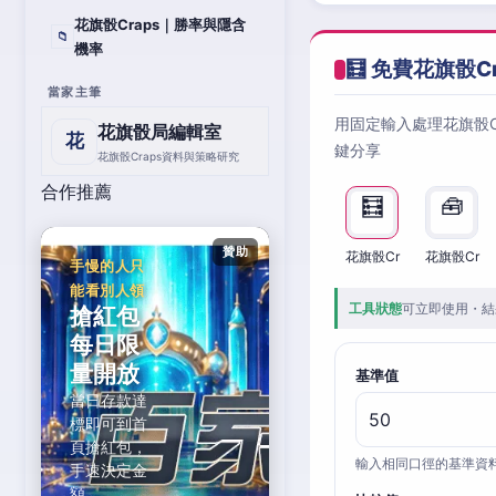
花旗骰Craps｜勝率與隱含
📁
機率
🧮 免費花旗骰C
當家主筆
用固定輸入處理花旗骰
花旗骰局編輯室
花
鍵分享
花旗骰Craps資料與策略研究
合作推薦
🧮
🧰
贊助
花旗骰Cr
花旗骰Cr
手慢的人只
能看別人領
工具狀態
可立即使用・結
搶紅包
每日限
量開放
基準值
當日存款達
標即可到首
頁搶紅包，
輸入相同口徑的基準資
手速決定金
額。