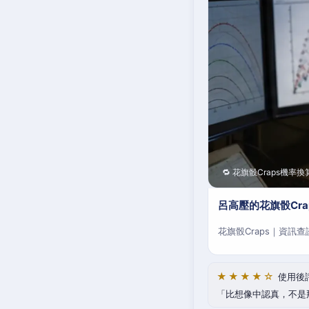
🔁 花旗骰Craps機率換
呂高壓的花旗骰Cr
花旗骰Craps｜資訊
★★★★☆
使用後
比想像中認真，不是