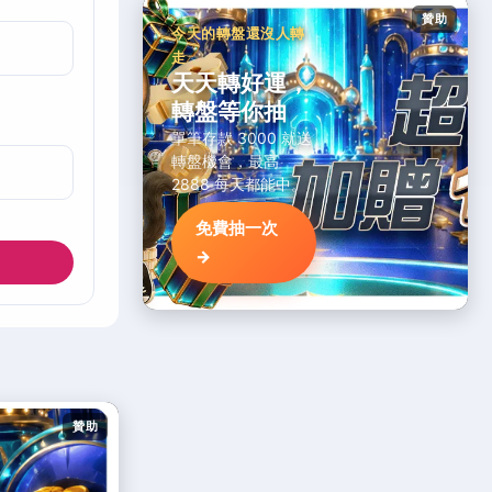
贊助
今天的轉盤還沒人轉
走
天天轉好運，
轉盤等你抽
單筆存款 3000 就送
轉盤機會，最高
2888 每天都能中。
免費抽一次
→
贊助