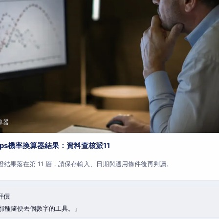
算器
aps機率換算器結果：資料查核派11
查證結果落在第 11 層，請保存輸入、日期與適用條件後再判讀。
評價
那種隨便丟個數字的工具。