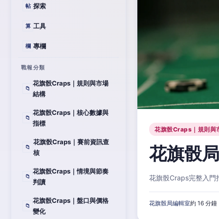
探索
帖
工具
算
專欄
欄
戰報分類
花旗骰Craps｜規則與市場
📁
結構
花旗骰Craps｜核心數據與
📁
指標
花旗骰Craps｜規則與
花旗骰Craps｜賽前資訊查
花旗骰局
📁
核
花旗骰Craps｜情境與節奏
📁
花旗骰Craps完整
判讀
花旗骰Craps｜盤口與價格
花旗骰局編輯室
約 16 分鐘
📁
變化