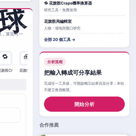
🔁 花旗骰Craps機率換算器
研究工具・免費使用
花旗骰局編輯室
人物・場地與盤口研究
果，算完可一
全部 20 個工具 →
🔁
🧰
🧮
🧰
🎲
🔁

分析流程
花旗骰Cr
花旗骰Cr
花旗骰Cr
花旗骰Cr
花旗骰Cr
花旗骰Cr
花旗
把輸入轉成可分享結果
完成任一工具後，可開啟獨立結果頁並分享；本站
不建立會員帳號。
開始分析
合作推薦