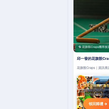
🔁 花旗骰Craps機率換
邱一發的花旗骰Cr
花旗骰Craps｜資訊
很久沒回來？這
老玩家回歸再送一
回鍋會員專屬彩金
領回歸禮 →