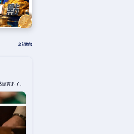
全部動態
感誠實多了。