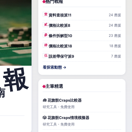
熱門戰報
壹
資料查核派11
24 應援
貳
價格比較派8
24 應援
參
條件拆解型10
23 應援
肆
價格比較派18
18 應援
伍
誤差帶保守派9
7 應援
看探索動態 →
主筆精選
南
🧰 花旗骰Craps比較器
研究工具・免費使用
🎲 花旗骰Craps情境模擬器
研究工具・免費使用