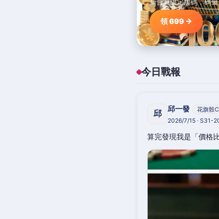
新會員限定加碼，碼量
領 699 →
今日戰報
邱一發
花旗骰C
邱
2026/7/15 · S31-
算完發現我是「價格比