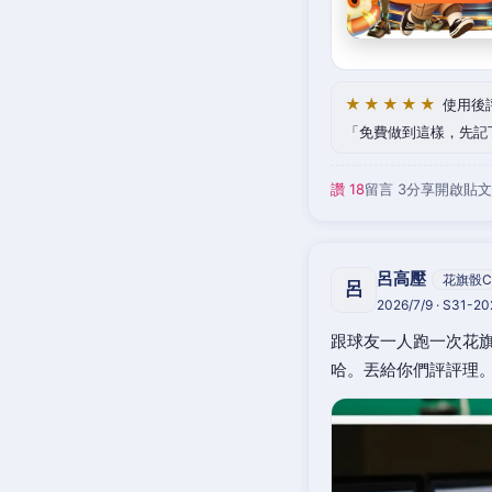
★★★★★
使用後
免費做到這樣，先記
讚 18
留言 3
分享
開啟貼文
呂高壓
花旗骰C
呂
2026/7/9 · S31-2
跟球友一人跑一次花旗
哈。丟給你們評評理