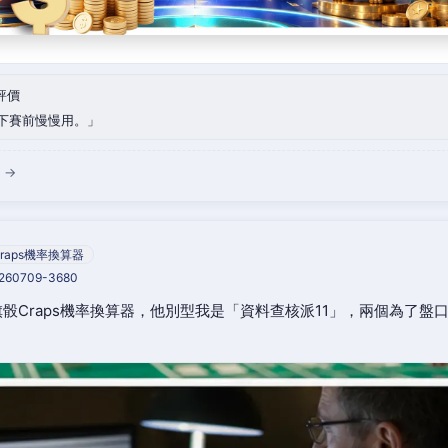
評價
下賽前慢慢用。
 →
raps機率換算器
0260709-3680
骰Craps機率換算器，他別型我是「資料查核派11」，兩個為了盤
。