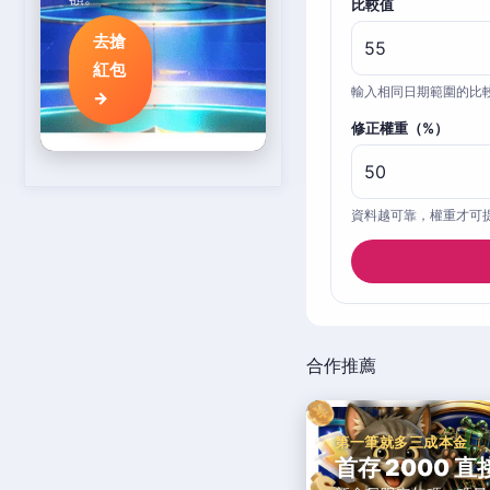
比較值
去搶
紅包
輸入相同日期範圍的比
→
修正權重（%）
資料越可靠，權重才可
合作推薦
第一筆就多三成本金
首存 2000 直