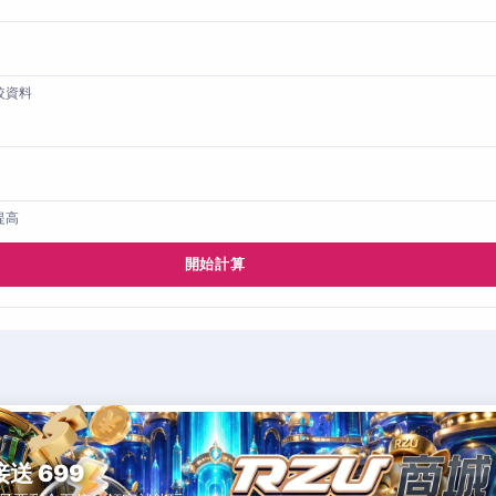
較資料
提高
開始計算
接送 699