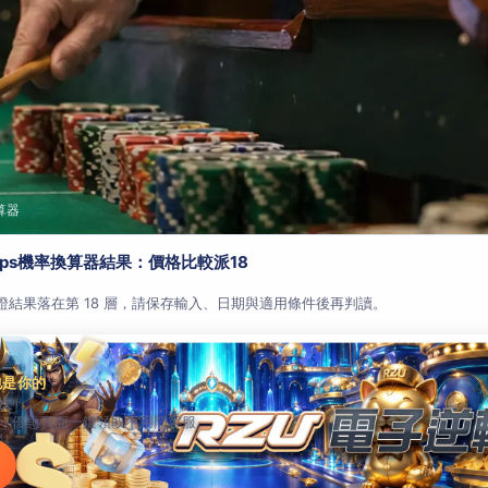
算器
aps機率換算器結果：價格比較派18
查證結果落在第 18 層，請保存輸入、日期與適用條件後再判讀。
包是你的
次
，優惠頁面一鍵領取不用問客服。