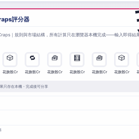
raps評分器
Craps｜規則與市場結構，所有計算只在瀏覽器本機完成——輸入即得結
🎲
🔁
🧰
🧮
🧰
🎲
花旗骰Cr
花旗骰Cr
花旗骰Cr
花旗骰Cr
花旗骰Cr
花旗骰Cr
果只存在本機・完成後可分享
料