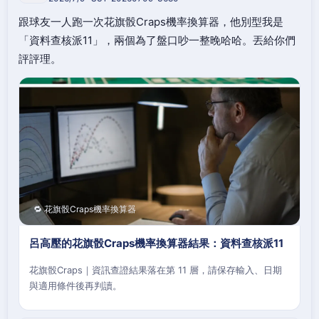
跟球友一人跑一次花旗骰Craps機率換算器，他別型我是
「資料查核派11」，兩個為了盤口吵一整晚哈哈。丟給你們
評評理。
🔁 花旗骰Craps機率換算器
呂高壓的花旗骰Craps機率換算器結果：資料查核派11
花旗骰Craps｜資訊查證結果落在第 11 層，請保存輸入、日期
與適用條件後再判讀。