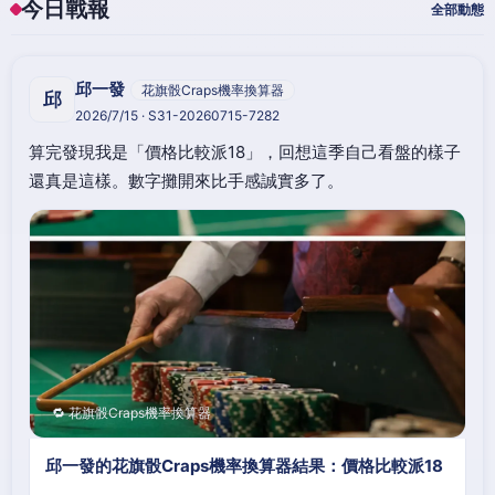
今日戰報
全部動態
邱一發
花旗骰Craps機率換算器
邱
2026/7/15 · S31-20260715-7282
算完發現我是「價格比較派18」，回想這季自己看盤的樣子
還真是這樣。數字攤開來比手感誠實多了。
🔁 花旗骰Craps機率換算器
邱一發的花旗骰Craps機率換算器結果：價格比較派18