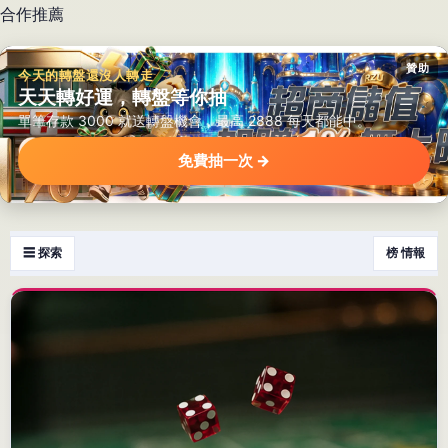
合作推薦
贊助
今天的轉盤還沒人轉走
天天轉好運，轉盤等你抽
單筆存款 3000 就送轉盤機會，最高 2888 每天都能中。
免費抽一次 →
☰ 探索
榜 情報