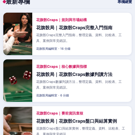
最新專欄
專欄總覽
花旗骰Craps｜規則與市場結構
花旗骰局｜花旗骰Craps完整入門指南
花旗骰Craps完整入門指南，整理定義、資料、比較表、工
具、案例與常見錯誤。
花旗骰局編輯室・16 分鐘
花旗骰Craps｜核心數據與指標
花旗骰局｜花旗骰Craps數據判讀方法
花旗骰Craps數據判讀方法，整理定義、資料、比較表、工
具、案例與常見錯誤。
花旗骰局編輯室・6 分鐘
花旗骰Craps｜賽前資訊查核
花旗骰局｜花旗骰Craps盤口與結算實例
花旗骰Craps盤口與結算實例，整理定義、資料、比較表、工
具、案例與常見錯誤。