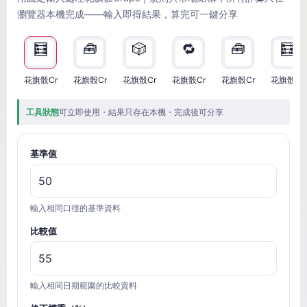
瀏覽器本機完成——輸入即得結果，算完可一鍵分享
🧮
🧰
🎲
🔁
🧰
🧮
花旗骰Cr
花旗骰Cr
花旗骰Cr
花旗骰Cr
花旗骰Cr
花旗骰Cr
工具狀態
可立即使用・結果只存在本機・完成後可分享
基準值
輸入相同口徑的基準資料
比較值
輸入相同日期範圍的比較資料