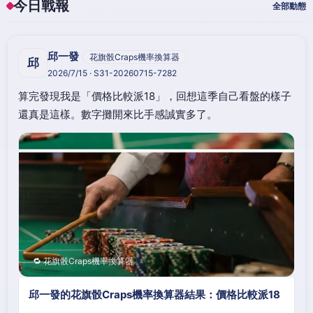
今日戰報
全部動態
邱一發
花旗骰Craps機率換算器
邱
2026/7/15 · S31-20260715-7282
算完發現我是「價格比較派18」，回想這季自己看盤的樣子
還真是這樣。數字攤開來比手感誠實多了。
🔁 花旗骰Craps機率換算器
邱一發的花旗骰Craps機率換算器結果：價格比較派18