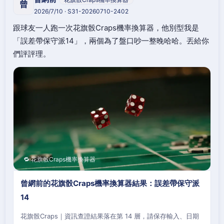
曾
2026/7/10 · S31-20260710-2402
跟球友一人跑一次花旗骰Craps機率換算器，他別型我是
「誤差帶保守派14」，兩個為了盤口吵一整晚哈哈。丟給你
們評評理。
🔁 花旗骰Craps機率換算器
曾網前的花旗骰Craps機率換算器結果：誤差帶保守派
14
花旗骰Craps｜資訊查證結果落在第 14 層，請保存輸入、日期