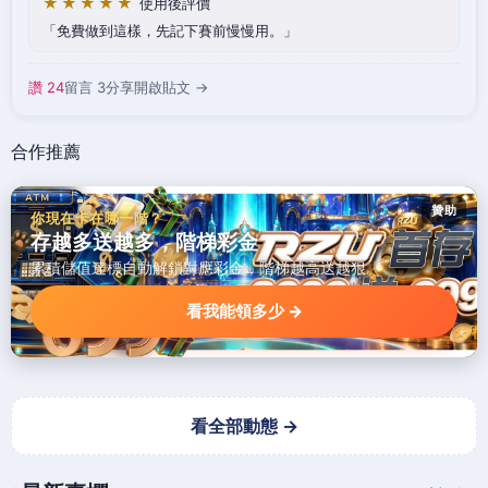
★★★★★
使用後評價
免費做到這樣，先記下賽前慢慢用。
讚 24
留言 3
分享
開啟貼文 →
合作推薦
贊助
你現在卡在哪一階？
存越多送越多，階梯彩金
累積儲值達標自動解鎖對應彩金，階梯越高送越狠。
看我能領多少 →
看全部動態 →