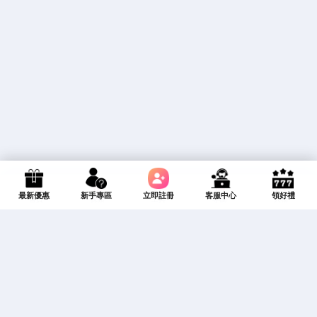
報
帖
算
欄
人
最新優惠
新手專區
立即註冊
客服中心
領好禮
首頁
探索
工具
專欄
人物