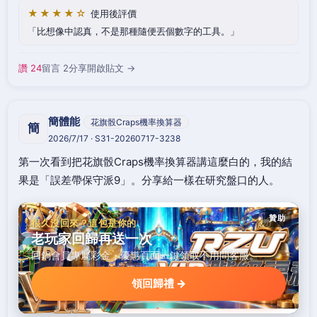
★★★★☆
使用後評價
比想像中認真，不是那種隨便丟個數字的工具。
讚 24
留言 2
分享
開啟貼文 →
簡體能
花旗骰Craps機率換算器
簡
2026/7/17 · S31-20260717-3238
第一次看到把花旗骰Craps機率換算器講這麼白的，我的結
果是「誤差帶保守派9」。分享給一樣在研究盤口的人。
贊助
很久沒回來？這包是你的
老玩家回歸再送一次
回鍋會員專屬彩金，優惠頁面一鍵領取不用問客服。
領回歸禮 →