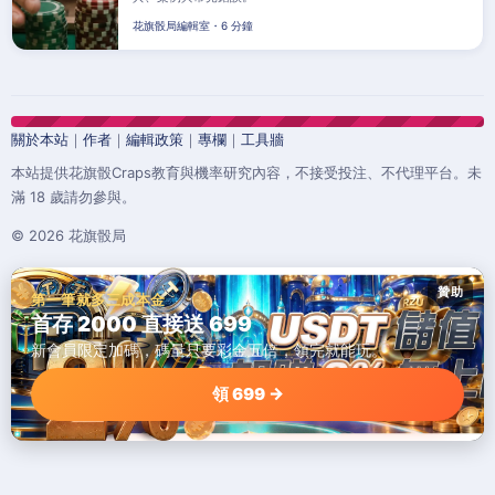
花旗骰局編輯室・6 分鐘
關於本站
｜
作者
｜
編輯政策
｜
專欄
｜
工具牆
本站提供花旗骰Craps教育與機率研究內容，不接受投注、不代理平台。未
滿 18 歲請勿參與。
© 2026 花旗骰局
贊助
第一筆就多三成本金
首存 2000 直接送 699
新會員限定加碼，碼量只要彩金五倍，領完就能玩。
領 699 →