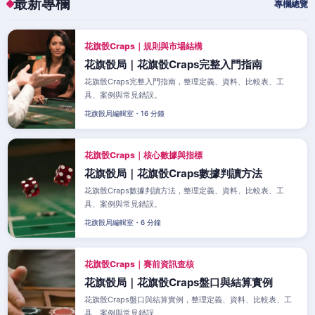
最新專欄
專欄總覽
花旗骰Craps｜規則與市場結構
花旗骰局｜花旗骰Craps完整入門指南
花旗骰Craps完整入門指南，整理定義、資料、比較表、工
具、案例與常見錯誤。
花旗骰局編輯室・16 分鐘
花旗骰Craps｜核心數據與指標
花旗骰局｜花旗骰Craps數據判讀方法
花旗骰Craps數據判讀方法，整理定義、資料、比較表、工
具、案例與常見錯誤。
花旗骰局編輯室・6 分鐘
花旗骰Craps｜賽前資訊查核
花旗骰局｜花旗骰Craps盤口與結算實例
花旗骰Craps盤口與結算實例，整理定義、資料、比較表、工
具、案例與常見錯誤。