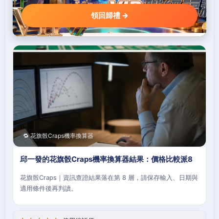
領回歸禮 →
🔁 花旗骰Craps機率換算器
邱一發的花旗骰Craps機率換算器結果：價格比較派8
花旗骰Craps｜資訊查證結果落在第 8 層，請保存輸入、日期與
適用條件後再判讀。