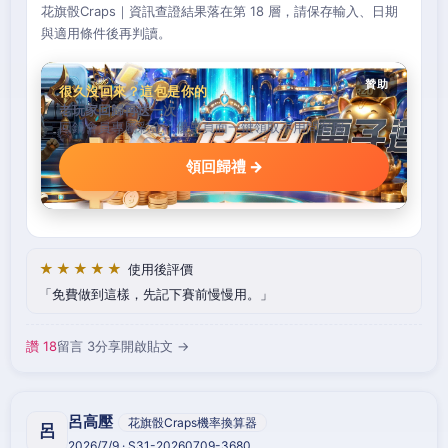
花旗骰Craps｜資訊查證結果落在第 18 層，請保存輸入、日期
與適用條件後再判讀。
贊助
很久沒回來？這包是你的
老玩家回歸再送一次
回鍋會員專屬彩金，優惠頁面一鍵領取不用問客服。
領回歸禮 →
★★★★★
使用後評價
免費做到這樣，先記下賽前慢慢用。
讚 18
留言 3
分享
開啟貼文 →
呂高壓
花旗骰Craps機率換算器
呂
2026/7/9 · S31-20260709-3680