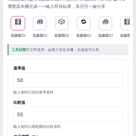
瀏覽器本機完成——輸入即得結果，算完可一鍵分享
🧮
🧰
🎲
🔁
🧰
🧮
花旗骰Cr
花旗骰Cr
花旗骰Cr
花旗骰Cr
花旗骰Cr
花旗骰Cr
工具狀態
可立即使用・結果只存在本機・完成後可分享
基準值
輸入相同口徑的基準資料
比較值
輸入相同日期範圍的比較資料