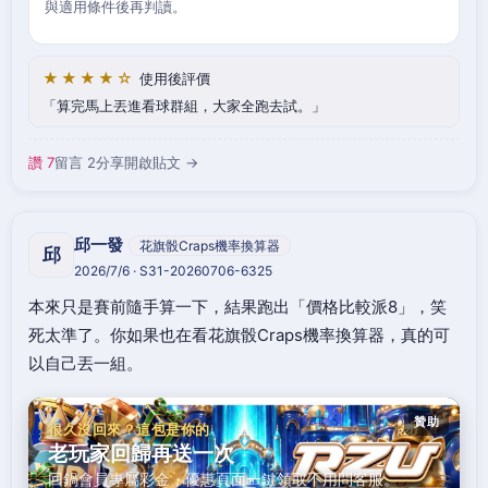
與適用條件後再判讀。
★★★★☆
使用後評價
算完馬上丟進看球群組，大家全跑去試。
讚 7
留言 2
分享
開啟貼文 →
邱一發
花旗骰Craps機率換算器
邱
2026/7/6 · S31-20260706-6325
本來只是賽前隨手算一下，結果跑出「價格比較派8」，笑
死太準了。你如果也在看花旗骰Craps機率換算器，真的可
以自己丟一組。
贊助
很久沒回來？這包是你的
老玩家回歸再送一次
回鍋會員專屬彩金，優惠頁面一鍵領取不用問客服。