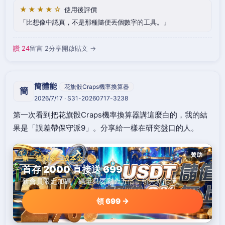
★★★★☆
使用後評價
比想像中認真，不是那種隨便丟個數字的工具。
讚 24
留言 2
分享
開啟貼文 →
簡體能
花旗骰Craps機率換算器
簡
2026/7/17 · S31-20260717-3238
第一次看到把花旗骰Craps機率換算器講這麼白的，我的結
果是「誤差帶保守派9」。分享給一樣在研究盤口的人。
贊助
第一筆就多三成本金
首存 2000 直接送 699
新會員限定加碼，碼量只要彩金五倍，領完就能玩。
領 699 →