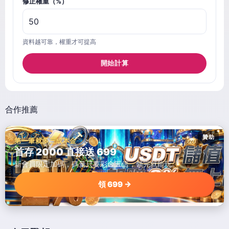
修正權重（%）
資料越可靠，權重才可提高
開始計算
合作推薦
贊助
第一筆就多三成本金
首存 2000 直接送 699
新會員限定加碼，碼量只要彩金五倍，領完就能玩。
領 699 →