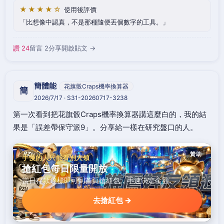
★★★★☆
使用後評價
比想像中認真，不是那種隨便丟個數字的工具。
讚 24
留言 2
分享
開啟貼文 →
簡體能
花旗骰Craps機率換算器
簡
2026/7/17 · S31-20260717-3238
第一次看到把花旗骰Craps機率換算器講這麼白的，我的結
果是「誤差帶保守派9」。分享給一樣在研究盤口的人。
贊助
手慢的人只能看別人領
搶紅包每日限量開放
當日存款達標即可到首頁搶紅包，手速決定金額。
去搶紅包 →