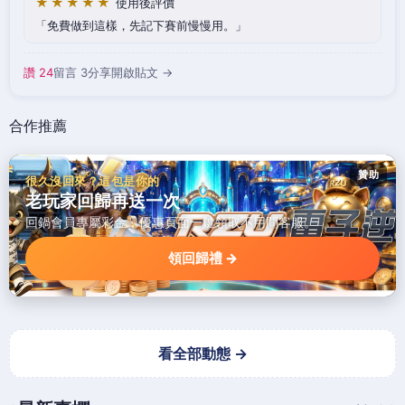
★★★★★
使用後評價
免費做到這樣，先記下賽前慢慢用。
讚 24
留言 3
分享
開啟貼文 →
合作推薦
贊助
很久沒回來？這包是你的
老玩家回歸再送一次
回鍋會員專屬彩金，優惠頁面一鍵領取不用問客服。
領回歸禮 →
看全部動態 →