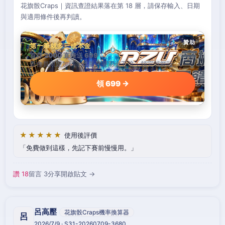
花旗骰Craps｜資訊查證結果落在第 18 層，請保存輸入、日期
與適用條件後再判讀。
贊助
第一筆就多三成本金
首存 2000 直接送 699
新會員限定加碼，碼量只要彩金五倍，領完就能玩。
領 699 →
★★★★★
使用後評價
免費做到這樣，先記下賽前慢慢用。
讚 18
留言 3
分享
開啟貼文 →
呂高壓
花旗骰Craps機率換算器
呂
2026/7/9 · S31-20260709-3680