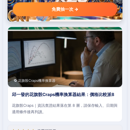
免費抽一次 →
🔁 花旗骰Craps機率換算器
邱一發的花旗骰Craps機率換算器結果：價格比較派8
花旗骰Craps｜資訊查證結果落在第 8 層，請保存輸入、日期與
適用條件後再判讀。