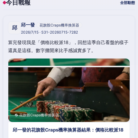
今日戰報
全部動態
邱一發
花旗骰Craps機率換算器
邱
2026/7/15 · S31-20260715-7282
算完發現我是「價格比較派18」，回想這季自己看盤的樣子
還真是這樣。數字攤開來比手感誠實多了。
🔁 花旗骰Craps機率換算器
邱一發的花旗骰Craps機率換算器結果：價格比較派18