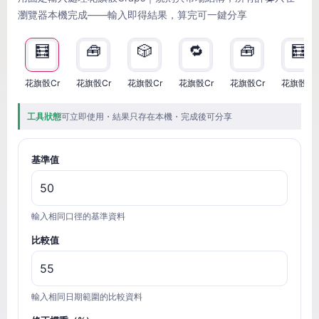
瀏覽器本機完成——輸入即得結果，算完可一鍵分享
🧮
🧰
🎲
🔁
🧰
🧮
花旗骰Cr
花旗骰Cr
花旗骰Cr
花旗骰Cr
花旗骰Cr
花旗骰Cr
工具狀態
可立即使用・結果只存在本機・完成後可分享
基準值
輸入相同口徑的基準資料
比較值
輸入相同日期範圍的比較資料