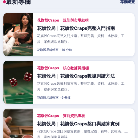
最新專欄
專欄總覽
花旗骰Craps｜規則與市場結構
花旗骰局｜花旗骰Craps完整入門指南
花旗骰Craps完整入門指南，整理定義、資料、比較表、工
具、案例與常見錯誤。
花旗骰局編輯室・16 分鐘
花旗骰Craps｜核心數據與指標
花旗骰局｜花旗骰Craps數據判讀方法
花旗骰Craps數據判讀方法，整理定義、資料、比較表、工
具、案例與常見錯誤。
花旗骰局編輯室・6 分鐘
花旗骰Craps｜賽前資訊查核
花旗骰局｜花旗骰Craps盤口與結算實例
花旗骰Craps盤口與結算實例，整理定義、資料、比較表、工
具、案例與常見錯誤。