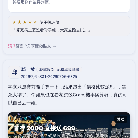
與適用條件後再判讀。
★★★★☆
使用後評價
算完馬上丟進看球群組，大家全跑去試。
讚 7
留言 2
分享
開啟貼文 →
邱一發
花旗骰Craps機率換算器
邱
2026/7/6 · S31-20260706-6325
本來只是賽前隨手算一下，結果跑出「價格比較派8」，笑
死太準了。你如果也在看花旗骰Craps機率換算器，真的可
以自己丟一組。
贊助
第一筆就多三成本金
首存 2000 直接送 699
新會員限定加碼，碼量只要彩金五倍，領完就能玩。