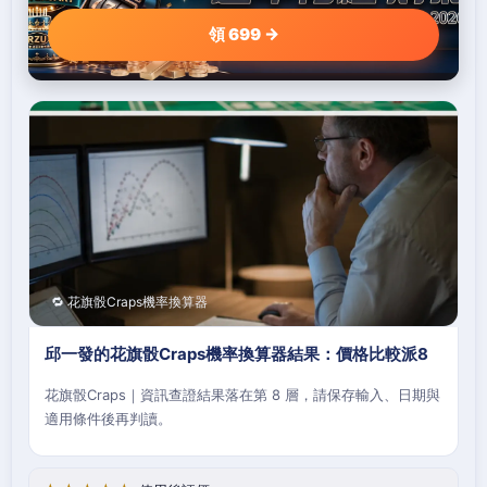
領 699 →
🔁 花旗骰Craps機率換算器
邱一發的花旗骰Craps機率換算器結果：價格比較派8
花旗骰Craps｜資訊查證結果落在第 8 層，請保存輸入、日期與
適用條件後再判讀。