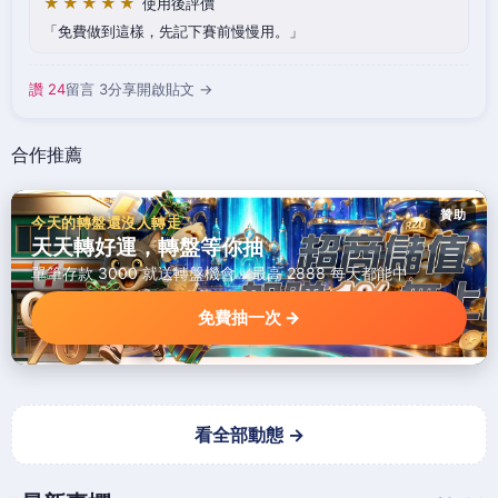
★★★★★
使用後評價
免費做到這樣，先記下賽前慢慢用。
讚 24
留言 3
分享
開啟貼文 →
合作推薦
贊助
今天的轉盤還沒人轉走
天天轉好運，轉盤等你抽
單筆存款 3000 就送轉盤機會，最高 2888 每天都能中。
免費抽一次 →
看全部動態 →