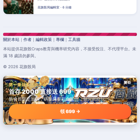
花旗骰局編輯室・6 分鐘
關於本站
｜
作者
｜
編輯政策
｜
專欄
｜
工具牆
本站提供花旗骰Craps教育與機率研究內容，不接受投注、不代理平台。未
滿 18 歲請勿參與。
© 2026 花旗骰局
贊助
第一筆就多三成本金
首存 2000 直接送 699
新會員限定加碼，碼量只要彩金五倍，領完就能玩。
領 699 →