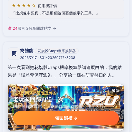
★★★★☆
使用後評價
比想像中認真，不是那種隨便丟個數字的工具。
讚 24
留言 2
分享
開啟貼文 →
簡體能
花旗骰Craps機率換算器
簡
2026/7/17 · S31-20260717-3238
第一次看到把花旗骰Craps機率換算器講這麼白的，我的結
果是「誤差帶保守派9」。分享給一樣在研究盤口的人。
贊助
很久沒回來？這包是你的
老玩家回歸再送一次
回鍋會員專屬彩金，優惠頁面一鍵領取不用問客服。
領回歸禮 →