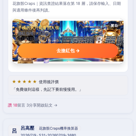
花旗骰Craps｜資訊查證結果落在第 18 層，請保存輸入、日期
與適用條件後再判讀。
贊助
手慢的人只能看別人領
搶紅包每日限量開放
當日存款達標即可到首頁搶紅包，手速決定金額。
去搶紅包 →
★★★★★
使用後評價
免費做到這樣，先記下賽前慢慢用。
讚 18
留言 3
分享
開啟貼文 →
呂高壓
花旗骰Craps機率換算器
呂
2026/7/9 · S31-20260709-3680