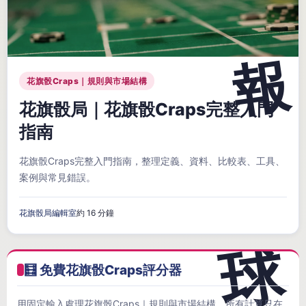
花旗骰Craps｜規則與市場結構
花旗骰局｜花旗骰Craps完整入門
指南
花旗骰Craps完整入門指南，整理定義、資料、比較表、工具、
案例與常見錯誤。
花旗骰局編輯室
約 16 分鐘
🧮 免費花旗骰Craps評分器
用固定輸入處理花旗骰Craps｜規則與市場結構，所有計算只在