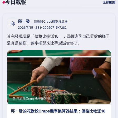
今日戰報
全部動態
邱一發
花旗骰Craps機率換算器
邱
2026/7/15 · S31-20260715-7282
算完發現我是「價格比較派18」，回想這季自己看盤的樣子
還真是這樣。數字攤開來比手感誠實多了。
🔁 花旗骰Craps機率換算器
邱一發的花旗骰Craps機率換算器結果：價格比較派18