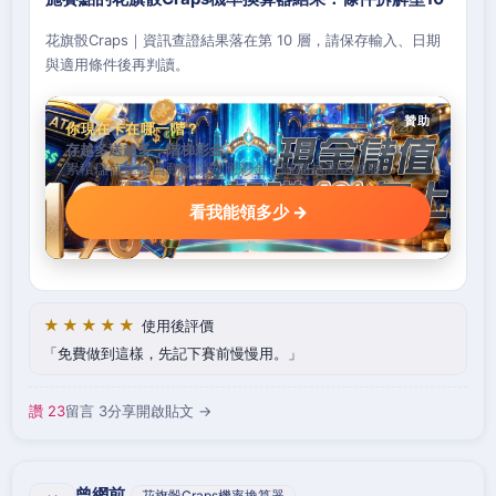
花旗骰Craps｜資訊查證結果落在第 10 層，請保存輸入、日期
與適用條件後再判讀。
贊助
你現在卡在哪一階？
存越多送越多，階梯彩金
累積儲值達標自動解鎖對應彩金，階梯越高送越狠。
看我能領多少 →
★★★★★
使用後評價
免費做到這樣，先記下賽前慢慢用。
讚 23
留言 3
分享
開啟貼文 →
曾網前
花旗骰Craps機率換算器