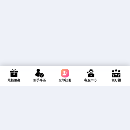
報
帖
算
欄
人
最新優惠
新手專區
立即註冊
客服中心
領好禮
首頁
探索
工具
專欄
人物