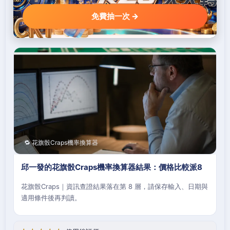
免費抽一次 →
🔁 花旗骰Craps機率換算器
邱一發的花旗骰Craps機率換算器結果：價格比較派8
花旗骰Craps｜資訊查證結果落在第 8 層，請保存輸入、日期與
適用條件後再判讀。