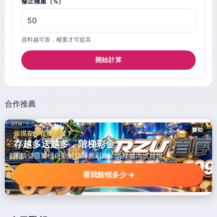
修正權重（%）
資料越可靠，權重才可提高
開始計算
合作推薦
贊助
你現在卡在哪一階？
存越多送越多，階梯彩金
累積儲值達標自動解鎖對應彩金，階梯越高送越狠。
看我能領多少 →