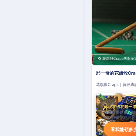
🔁 花旗骰Craps機率換
邱一發的花旗骰Cr
花旗骰Craps｜資訊
你現在卡在哪一
存越多送越多，階
累積儲值達標自動
看我能領多少