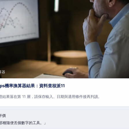
算器
aps機率換算器結果：資料查核派11
查證結果落在第 11 層，請保存輸入、日期與適用條件後再判讀。
評價
那種隨便丟個數字的工具。