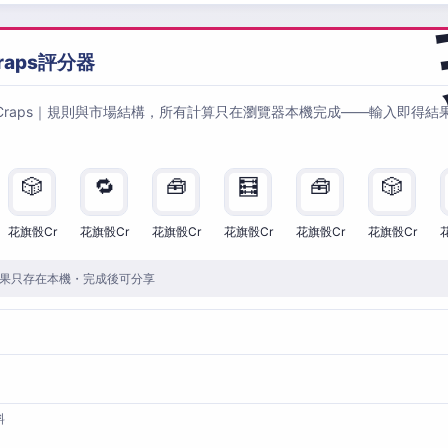
raps評分器
Craps｜規則與市場結構，所有計算只在瀏覽器本機完成——輸入即得結
🎲
🔁
🧰
🧮
🧰
🎲
花旗骰Cr
花旗骰Cr
花旗骰Cr
花旗骰Cr
花旗骰Cr
花旗骰Cr
果只存在本機・完成後可分享
料