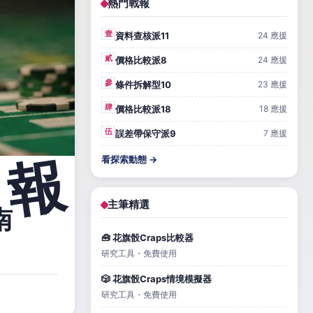
熱門戰報
壹
資料查核派11
24 應援
貳
價格比較派8
24 應援
參
條件拆解型10
23 應援
肆
價格比較派18
18 應援
伍
誤差帶保守派9
7 應援
看探索動態 →
主筆精選
南
🧰 花旗骰Craps比較器
研究工具・免費使用
🎲 花旗骰Craps情境模擬器
研究工具・免費使用