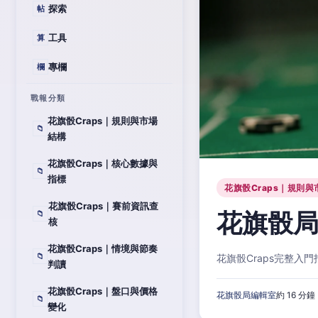
探索
帖
工具
算
專欄
欄
戰報分類
花旗骰Craps｜規則與市場
📁
結構
花旗骰Craps｜核心數據與
📁
指標
花旗骰Craps｜規則與
花旗骰Craps｜賽前資訊查
花旗骰局
📁
核
花旗骰Craps｜情境與節奏
📁
花旗骰Craps完整
判讀
花旗骰Craps｜盤口與價格
花旗骰局編輯室
約 16 分鐘
📁
變化