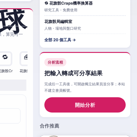
🔁 花旗骰Craps機率換算器
研究工具・免費使用
花旗骰局編輯室
人物・場地與盤口研究
果，算完可一
全部 20 個工具 →
🔁
🧰
🧮
🧰
🎲
🔁

分析流程
花旗骰Cr
花旗骰Cr
花旗骰Cr
花旗骰Cr
花旗骰Cr
花旗骰Cr
花旗
把輸入轉成可分享結果
完成任一工具後，可開啟獨立結果頁並分享；本站
不建立會員帳號。
開始分析
合作推薦