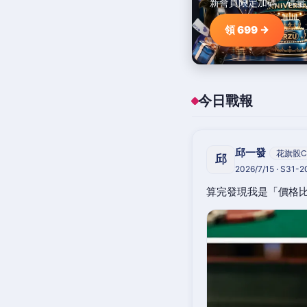
新會員限定加碼，碼量
領 699 →
今日戰報
邱一發
花旗骰C
邱
2026/7/15 · S31-
算完發現我是「價格比