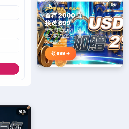
贊助
第一筆就多三成本金
首存 2000 直
接送 699
新會員限定加碼，碼
量只要彩金五倍，領
完就能玩。
領 699 →
贊助