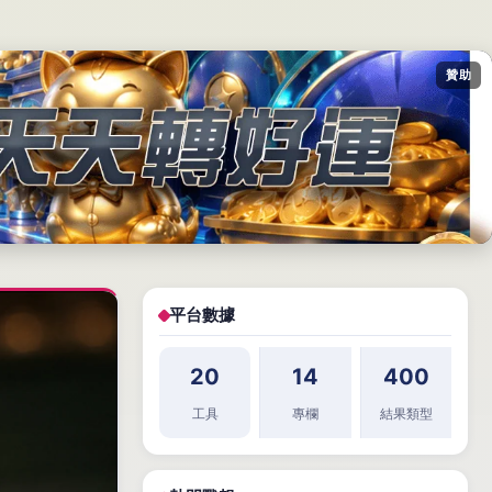
贊助
平台數據
20
14
400
工具
專欄
結果類型