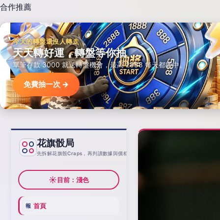
合作推薦
今天的轉盤還沒人轉走
天天轉好運，轉盤等你抽
單筆存款 3000 就送轉盤機會，最高 2888 每天都能中。
免費抽一次 →
花旗骰局
基線
先拆解花旗骰Craps，再判讀數據與價格
☀
目前：淺色
首頁
報