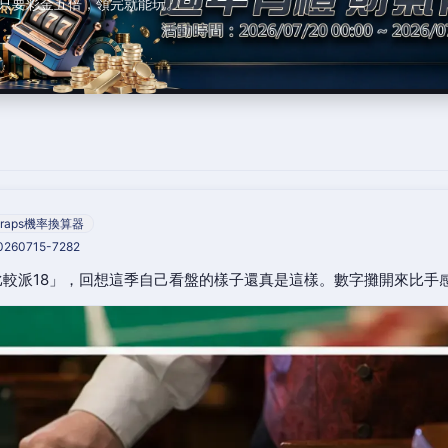
只要彩金五倍，領完就能玩。
raps機率換算器
20260715-7282
較派18」，回想這季自己看盤的樣子還真是這樣。數字攤開來比手