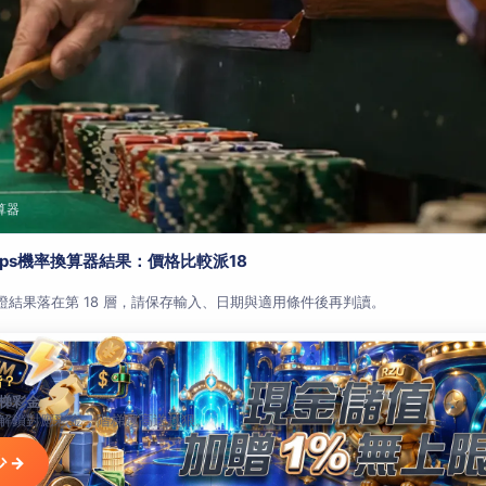
算器
aps機率換算器結果：價格比較派18
查證結果落在第 18 層，請保存輸入、日期與適用條件後再判讀。
階？
梯彩金
解鎖對應彩金，階梯越高送越狠。
 →