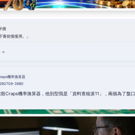
評價
下賽前慢慢用。
 →
raps機率換算器
0260709-3680
骰Craps機率換算器，他別型我是「資料查核派11」，兩個為了盤
。