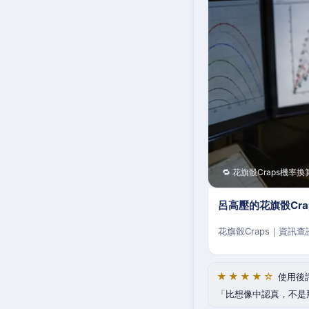
🔁 花旗骰Craps機率換
呂高壓的花旗骰Cr
花旗骰Craps｜資訊
★★★★☆
使用後
比想像中認真，不是