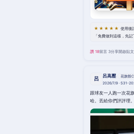
★★★★★
使用後
免費做到這樣，先記
讚 18
留言 3
分享
開啟貼文
呂高壓
花旗骰C
呂
2026/7/9 · S31-2
跟球友一人跑一次花旗
哈。丟給你們評評理