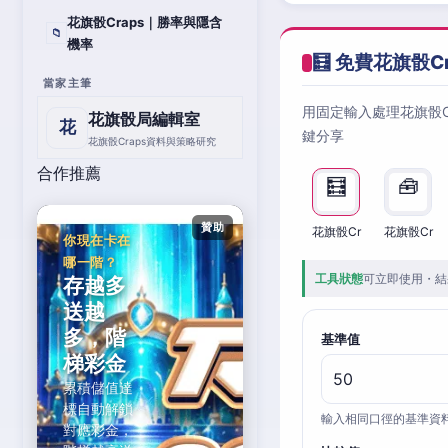
花旗骰Craps｜勝率與隱含
📁
機率
🧮 免費花旗骰C
當家主筆
用固定輸入處理花旗骰
花旗骰局編輯室
花
鍵分享
花旗骰Craps資料與策略研究
合作推薦
🧮
🧰
贊助
花旗骰Cr
花旗骰Cr
你現在卡在
哪一階？
工具狀態
可立即使用・結
存越多
送越
多，階
基準值
梯彩金
累積儲值達
標自動解鎖
輸入相同口徑的基準資
對應彩金，