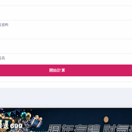
較資料
提高
開始計算
接送 699