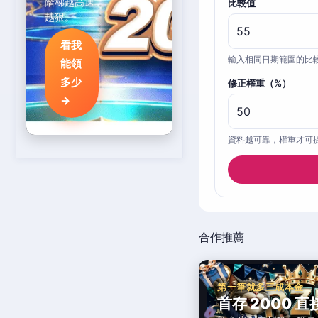
階梯越高送
比較值
越狠。
看我
輸入相同日期範圍的比
能領
多少
修正權重（%）
→
資料越可靠，權重才可
合作推薦
第一筆就多三成本金
首存 2000 直