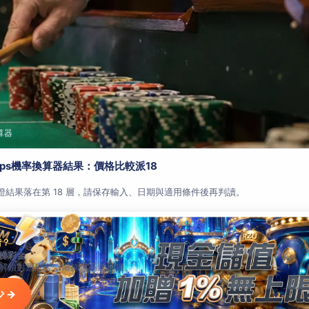
算器
aps機率換算器結果：價格比較派18
查證結果落在第 18 層，請保存輸入、日期與適用條件後再判讀。
階？
梯彩金
解鎖對應彩金，階梯越高送越狠。
 →