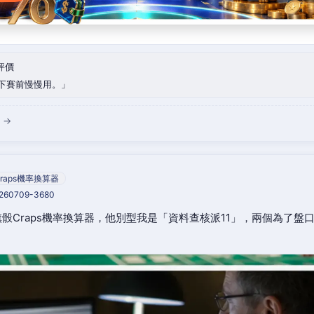
評價
下賽前慢慢用。
 →
raps機率換算器
0260709-3680
骰Craps機率換算器，他別型我是「資料查核派11」，兩個為了盤
。