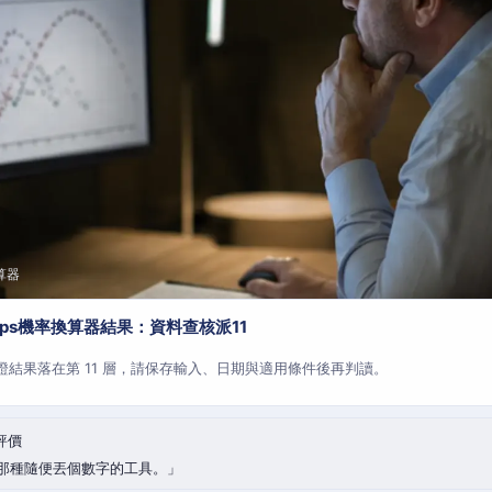
算器
aps機率換算器結果：資料查核派11
查證結果落在第 11 層，請保存輸入、日期與適用條件後再判讀。
評價
那種隨便丟個數字的工具。