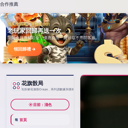
合作推薦
很久沒回來？這包是你的
老玩家回歸再送一次
回鍋會員專屬彩金，優惠頁面一鍵領取不用問客服。
領回歸禮 →
花旗骰局
基線
先拆解花旗骰Craps，再判讀數據與價格
☀
目前：淺色
首頁
報