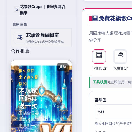
花旗骰Craps｜勝率與隱含
📁
機率
🧮 免費花旗骰C
當家主筆
用固定輸入處理花旗骰
花旗骰局編輯室
花
鍵分享
花旗骰Craps資料與策略研究
合作推薦
🧮
🧰
贊助
花旗骰Cr
花旗骰Cr
很久沒回
來？這包是
工具狀態
可立即使用・結
你的
老玩家
回歸再
基準值
送一次
回鍋會員專
屬彩金，優
輸入相同口徑的基準資
惠頁面一鍵
領取不用問