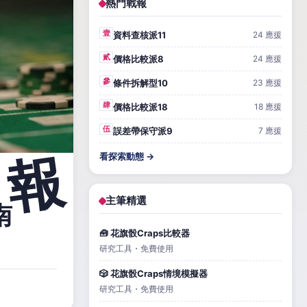
熱門戰報
壹
資料查核派11
24 應援
貳
價格比較派8
24 應援
參
條件拆解型10
23 應援
肆
價格比較派18
18 應援
伍
誤差帶保守派9
7 應援
看探索動態 →
主筆精選
南
🧰 花旗骰Craps比較器
研究工具・免費使用
🎲 花旗骰Craps情境模擬器
研究工具・免費使用