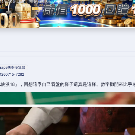
只要彩金五倍，領完就能玩。
raps機率換算器
20260715-7282
較派18」，回想這季自己看盤的樣子還真是這樣。數字攤開來比手