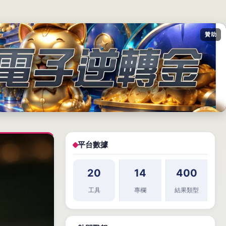
贊助
平台數據
20
14
400
工具
專欄
結果類型