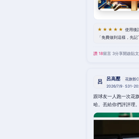
★★★★★
使用後
免費做到這樣，先記
讚 18
留言 3
分享
開啟貼文
呂高壓
花旗骰C
呂
2026/7/9 · S31-2
跟球友一人跑一次花旗
哈。丟給你們評評理