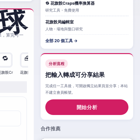
🔁 花旗骰Craps機率換算器
研究工具・免費使用
花旗骰局編輯室
人物・場地與盤口研究
果，算完可一
全部 20 個工具 →
🔁
🧰
🧮
🧰
🎲
🔁

分析流程
花旗骰Cr
花旗骰Cr
花旗骰Cr
花旗骰Cr
花旗骰Cr
花旗骰Cr
花旗
把輸入轉成可分享結果
完成任一工具後，可開啟獨立結果頁並分享；本站
不建立會員帳號。
開始分析
合作推薦