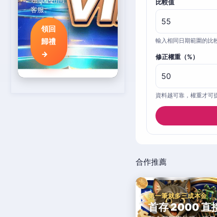
比較值
客服。
領回
歸禮
輸入相同日期範圍的比
→
修正權重（%）
資料越可靠，權重才可
合作推薦
第一筆就多三成本金
首存 2000 直