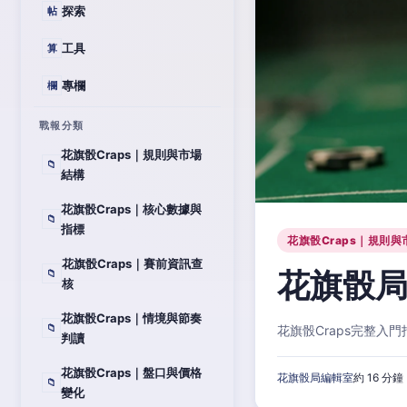
探索
帖
工具
算
專欄
欄
戰報分類
花旗骰Craps｜規則與市場
📁
結構
花旗骰Craps｜核心數據與
📁
指標
花旗骰Craps｜規則與
花旗骰Craps｜賽前資訊查
花旗骰局
📁
核
花旗骰Craps｜情境與節奏
📁
花旗骰Craps完整
判讀
花旗骰Craps｜盤口與價格
花旗骰局編輯室
約 16 分鐘
📁
變化