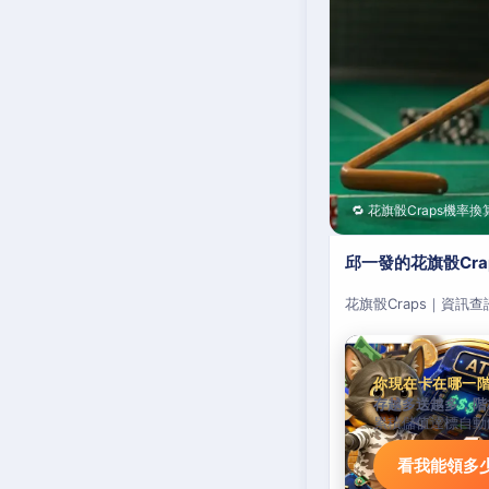
🔁 花旗骰Craps機率換
邱一發的花旗骰Cr
花旗骰Craps｜資訊
你現在卡在哪一
存越多送越多，階
累積儲值達標自動
看我能領多少