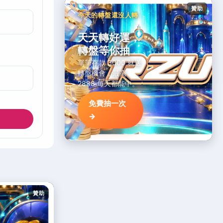
贊助
今天的轉盤還沒人轉
走
天天轉好運，
轉盤等你抽
單筆存款 3000 就送
轉盤機會，最高
2888 每天都能中。
免費抽一次
→
贊助