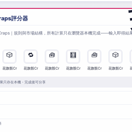
raps評分器
Craps｜規則與市場結構，所有計算只在瀏覽器本機完成——輸入即得結
🎲
🔁
🧰
🧮
🧰
🎲
花旗骰Cr
花旗骰Cr
花旗骰Cr
花旗骰Cr
花旗骰Cr
花旗骰Cr
果只存在本機・完成後可分享
料