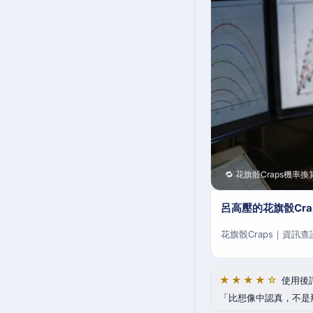
🔁 花旗骰Craps機率換
呂高壓的花旗骰Cr
花旗骰Craps｜資訊
★★★★☆
使用後
比想像中認真，不是