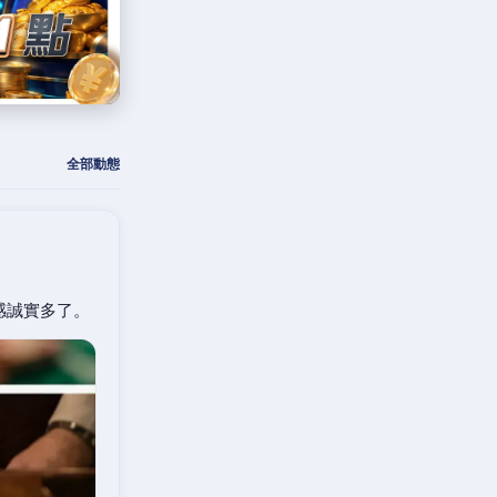
全部動態
感誠實多了。