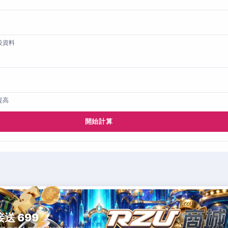
較資料
提高
開始計算
接送 699