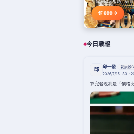
新會員限定加碼，碼量
領 699 →
今日戰報
邱一發
花旗骰C
邱
2026/7/15 · S31-
算完發現我是「價格比