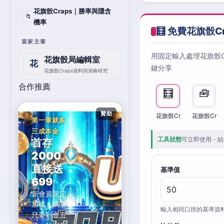
花旗骰Craps｜勝率與隱含
📁
機率
🧮 免費花旗骰C
當家主筆
用固定輸入處理花旗骰
花旗骰局編輯室
花
鍵分享
花旗骰Craps資料與策略研究
合作推薦
🧮
🧰
贊助
花旗骰Cr
花旗骰Cr
第一筆就多
三成本金
工具狀態
可立即使用・結
首存
2000
直接送
基準值
699
新會員限定
加碼，碼量
輸入相同口徑的基準資
只要彩金五