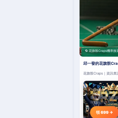
🔁 花旗骰Craps機率換
邱一發的花旗骰Cr
花旗骰Craps｜資訊
第一筆就多三成
首存 2000 直接送
新會員限定加碼，
領 699 →