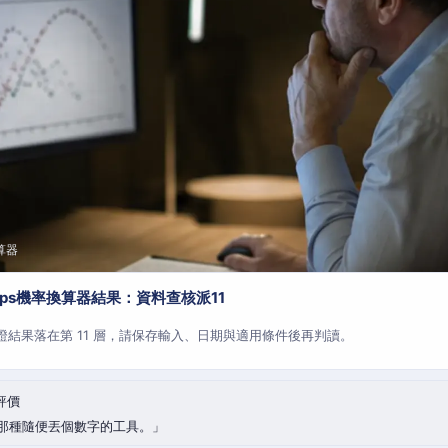
算器
aps機率換算器結果：資料查核派11
查證結果落在第 11 層，請保存輸入、日期與適用條件後再判讀。
評價
那種隨便丟個數字的工具。