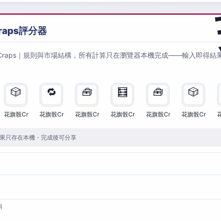
raps評分器
Craps｜規則與市場結構，所有計算只在瀏覽器本機完成——輸入即得結
🎲
🔁
🧰
🧮
🧰
🎲
花旗骰Cr
花旗骰Cr
花旗骰Cr
花旗骰Cr
花旗骰Cr
花旗骰Cr
果只存在本機・完成後可分享
料