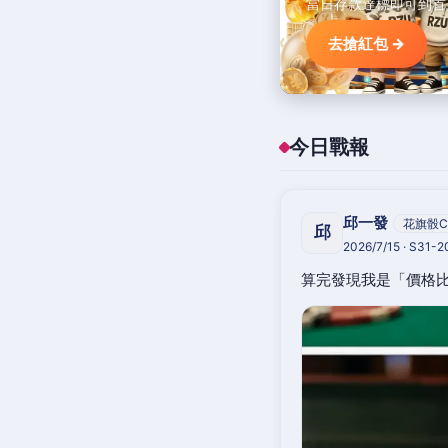
當日存款達標即可到首
去搶紅包 →
今日戰報
邱一發
花旗骰C
邱
2026/7/15 · S31-
算完發現我是「價格比