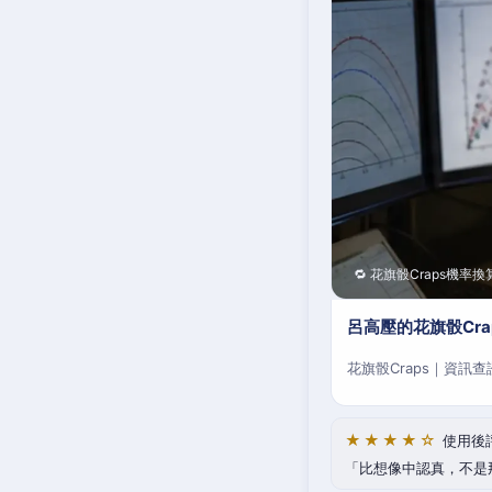
🔁 花旗骰Craps機率換
呂高壓的花旗骰Cr
花旗骰Craps｜資訊
★★★★☆
使用後
比想像中認真，不是