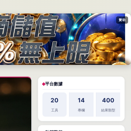
贊助
平台數據
20
14
400
工具
專欄
結果類型