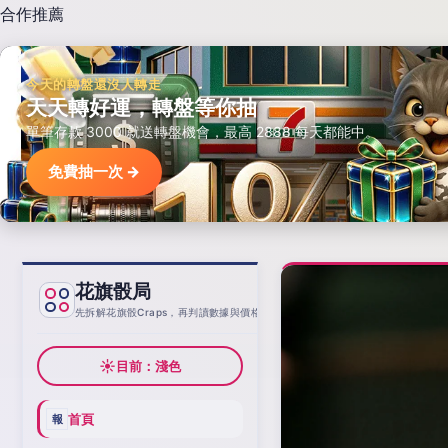
合作推薦
今天的轉盤還沒人轉走
天天轉好運，轉盤等你抽
單筆存款 3000 就送轉盤機會，最高 2888 每天都能中。
免費抽一次 →
花旗骰局
基線
先拆解花旗骰Craps，再判讀數據與價格
☀
目前：淺色
首頁
報