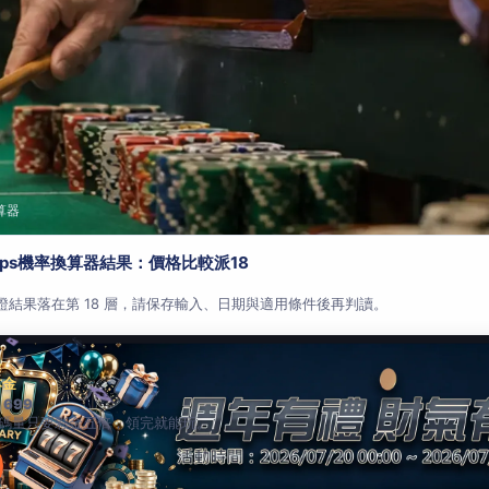
算器
aps機率換算器結果：價格比較派18
查證結果落在第 18 層，請保存輸入、日期與適用條件後再判讀。
本金
 699
碼量只要彩金五倍，領完就能玩。