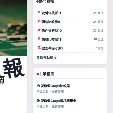
熱門戰報
壹
資料查核派11
24 應援
貳
價格比較派8
24 應援
參
條件拆解型10
23 應援
肆
價格比較派18
18 應援
伍
誤差帶保守派9
7 應援
看探索動態 →
主筆精選
南
🧰 花旗骰Craps比較器
研究工具・免費使用
🎲 花旗骰Craps情境模擬器
研究工具・免費使用