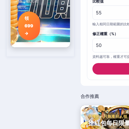
倍，領完就
比較值
能玩。
領
輸入相同日期範圍的比
699
→
修正權重（%）
資料越可靠，權重才可
合作推薦
手慢的人只能看別人領
搶紅包每日限