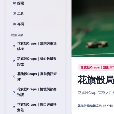
探索
帖
工具
算
專欄
欄
戰報分類
花旗骰Craps｜規則與市場
📁
結構
花旗骰Craps｜核心數據與
📁
指標
花旗骰Craps｜規則與
花旗骰Craps｜賽前資訊查
花旗骰局
📁
核
花旗骰Craps｜情境與節奏
📁
花旗骰Craps完整
判讀
花旗骰Craps｜盤口與價格
花旗骰局編輯室
約 16 分鐘
📁
變化