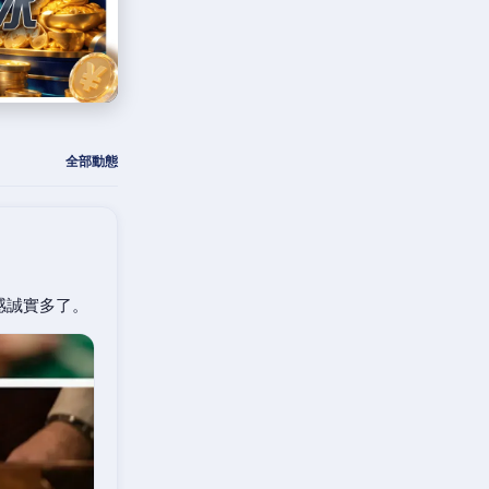
全部動態
感誠實多了。