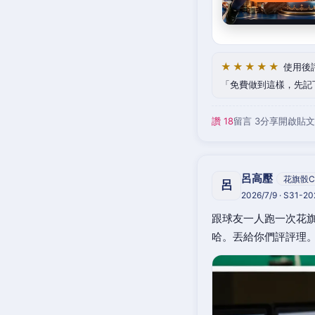
★★★★★
使用後
免費做到這樣，先記
讚 18
留言 3
分享
開啟貼文
呂高壓
花旗骰C
呂
2026/7/9 · S31-2
跟球友一人跑一次花旗
哈。丟給你們評評理