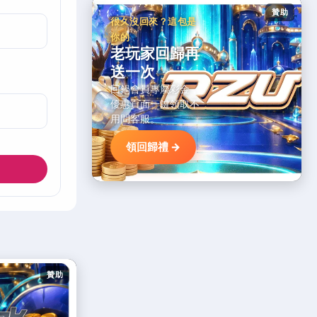
贊助
很久沒回來？這包是
你的
老玩家回歸再
送一次
回鍋會員專屬彩金，
優惠頁面一鍵領取不
用問客服。
領回歸禮 →
贊助