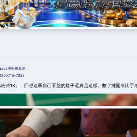
頁搶紅包，手速決定金額。
raps機率換算器
20260715-7282
較派18」，回想這季自己看盤的樣子還真是這樣。數字攤開來比手