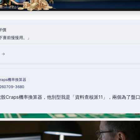
評價
下賽前慢慢用。
 →
raps機率換算器
0260709-3680
骰Craps機率換算器，他別型我是「資料查核派11」，兩個為了盤
。