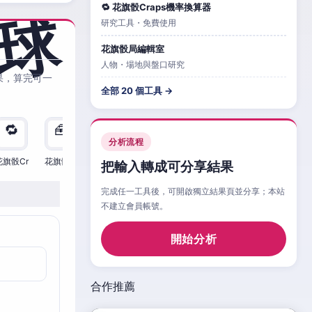
🔁 花旗骰Craps機率換算器
研究工具・免費使用
花旗骰局編輯室
人物・場地與盤口研究
果，算完可一
全部 20 個工具 →
🔁
🧰
🧮
🧰
🎲
🔁

分析流程
花旗骰Cr
花旗骰Cr
花旗骰Cr
花旗骰Cr
花旗骰Cr
花旗骰Cr
花旗
把輸入轉成可分享結果
完成任一工具後，可開啟獨立結果頁並分享；本站
不建立會員帳號。
開始分析
合作推薦