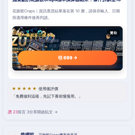
花旗骰Craps｜資訊查證結果落在第 10 層，請保存輸入、日期
與適用條件後再判讀。
贊助
第一筆就多三成本金
首存 2000 直接送 699
新會員限定加碼，碼量只要彩金五倍，領完就能玩。
領 699 →
★★★★★
使用後評價
免費做到這樣，先記下賽前慢慢用。
讚 23
留言 3
分享
開啟貼文 →
曾網前
花旗骰Craps機率換算器