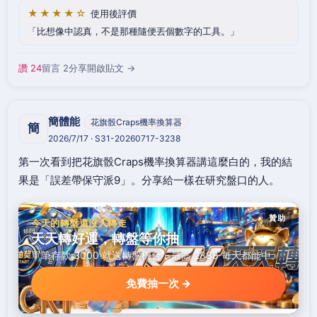
★★★★☆
使用後評價
比想像中認真，不是那種隨便丟個數字的工具。
讚 24
留言 2
分享
開啟貼文 →
簡體能
花旗骰Craps機率換算器
簡
2026/7/17 · S31-20260717-3238
第一次看到把花旗骰Craps機率換算器講這麼白的，我的結
果是「誤差帶保守派9」。分享給一樣在研究盤口的人。
贊助
今天的轉盤還沒人轉走
天天轉好運，轉盤等你抽
單筆存款 3000 就送轉盤機會，最高 2888 每天都能中。
免費抽一次 →