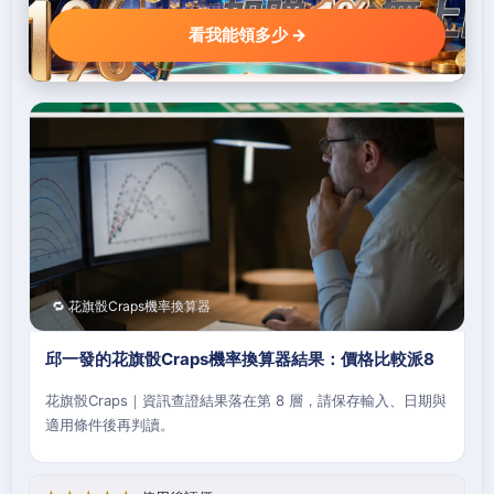
看我能領多少 →
🔁 花旗骰Craps機率換算器
邱一發的花旗骰Craps機率換算器結果：價格比較派8
花旗骰Craps｜資訊查證結果落在第 8 層，請保存輸入、日期與
適用條件後再判讀。