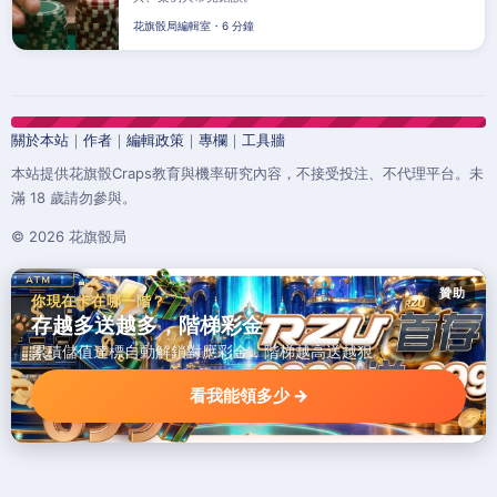
花旗骰局編輯室・6 分鐘
關於本站
｜
作者
｜
編輯政策
｜
專欄
｜
工具牆
本站提供花旗骰Craps教育與機率研究內容，不接受投注、不代理平台。未
滿 18 歲請勿參與。
© 2026 花旗骰局
贊助
你現在卡在哪一階？
存越多送越多，階梯彩金
累積儲值達標自動解鎖對應彩金，階梯越高送越狠。
看我能領多少 →