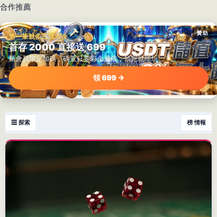
合作推薦
贊助
第一筆就多三成本金
首存 2000 直接送 699
新會員限定加碼，碼量只要彩金五倍，領完就能玩。
領 699 →
☰ 探索
榜 情報