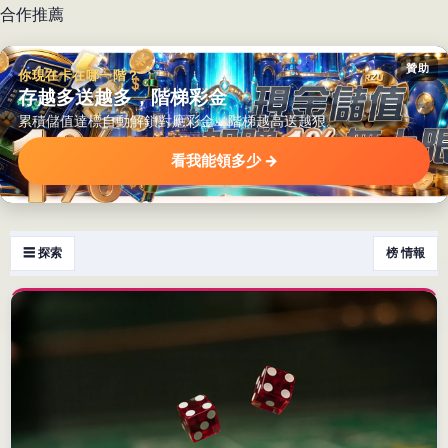
合作推薦
贊助
你現在卡在哪一階？
存越多送越多，階梯彩金
累積儲值達標自動解鎖對應彩金，階梯越高送越狠。
看我能領多少 →
☰ 探索
榜 情報