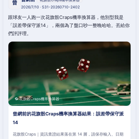
曾
2026/7/10 · S31-20260710-2402
跟球友一人跑一次花旗骰Craps機率換算器，他別型我是
「誤差帶保守派14」，兩個為了盤口吵一整晚哈哈。丟給你
們評評理。
🔁 花旗骰Craps機率換算器
曾網前的花旗骰Craps機率換算器結果：誤差帶保守派
14
花旗骰Craps｜資訊查證結果落在第 14 層，請保存輸入、日期