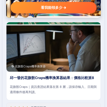
看我能領多少 →
🔁 花旗骰Craps機率換算器
邱一發的花旗骰Craps機率換算器結果：價格比較派8
花旗骰Craps｜資訊查證結果落在第 8 層，請保存輸入、日期與
適用條件後再判讀。