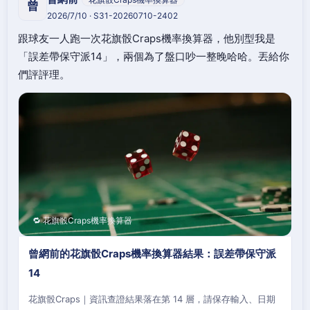
曾
2026/7/10 · S31-20260710-2402
跟球友一人跑一次花旗骰Craps機率換算器，他別型我是
「誤差帶保守派14」，兩個為了盤口吵一整晚哈哈。丟給你
們評評理。
🔁 花旗骰Craps機率換算器
曾網前的花旗骰Craps機率換算器結果：誤差帶保守派
14
花旗骰Craps｜資訊查證結果落在第 14 層，請保存輸入、日期