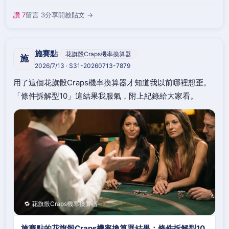
讚 7
留言 3
分享
開啟貼文 →
施賽點
花旗骰Craps機率換算器
施
2026/7/13 · S31-20260713-7879
用了這個花旗骰Craps機率換算器才知道我以前哪裡想歪。
「條件拆解型10」這結果我服氣，附上紀錄給大家看。
🔁 花旗骰Craps機率換算器
施賽點的花旗骰Craps機率換算器結果：條件拆解型10