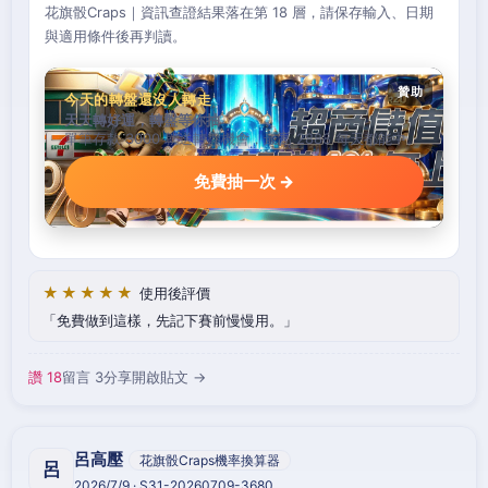
花旗骰Craps｜資訊查證結果落在第 18 層，請保存輸入、日期
與適用條件後再判讀。
贊助
今天的轉盤還沒人轉走
天天轉好運，轉盤等你抽
單筆存款 3000 就送轉盤機會，最高 2888 每天都能中。
免費抽一次 →
★★★★★
使用後評價
免費做到這樣，先記下賽前慢慢用。
讚 18
留言 3
分享
開啟貼文 →
呂高壓
花旗骰Craps機率換算器
呂
2026/7/9 · S31-20260709-3680