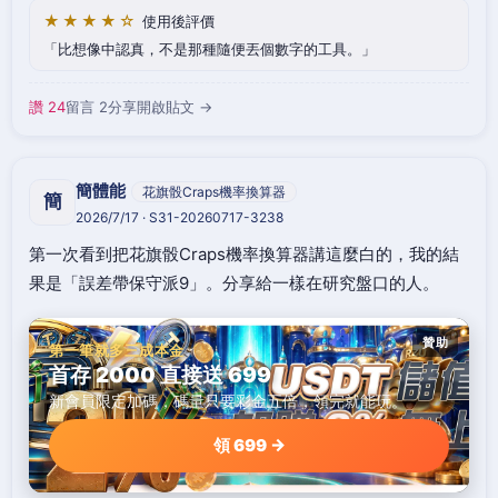
★★★★☆
使用後評價
比想像中認真，不是那種隨便丟個數字的工具。
讚 24
留言 2
分享
開啟貼文 →
簡體能
花旗骰Craps機率換算器
簡
2026/7/17 · S31-20260717-3238
第一次看到把花旗骰Craps機率換算器講這麼白的，我的結
果是「誤差帶保守派9」。分享給一樣在研究盤口的人。
贊助
第一筆就多三成本金
首存 2000 直接送 699
新會員限定加碼，碼量只要彩金五倍，領完就能玩。
領 699 →