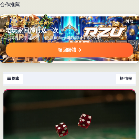
合作推薦
贊助
很久沒回來？這包是你的
老玩家回歸再送一次
回鍋會員專屬彩金，優惠頁面一鍵領取不用問客服。
領回歸禮 →
☰ 探索
榜 情報