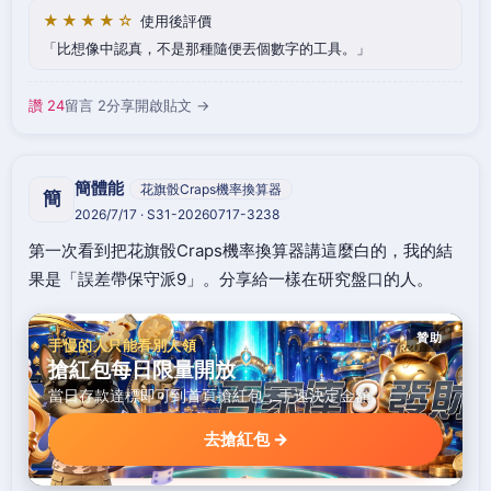
★★★★☆
使用後評價
比想像中認真，不是那種隨便丟個數字的工具。
讚 24
留言 2
分享
開啟貼文 →
簡體能
花旗骰Craps機率換算器
簡
2026/7/17 · S31-20260717-3238
第一次看到把花旗骰Craps機率換算器講這麼白的，我的結
果是「誤差帶保守派9」。分享給一樣在研究盤口的人。
贊助
手慢的人只能看別人領
搶紅包每日限量開放
當日存款達標即可到首頁搶紅包，手速決定金額。
去搶紅包 →