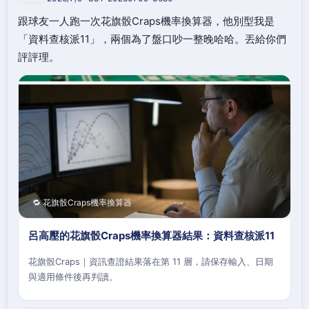
跟球友一人跑一次花旗骰Craps機率換算器，他別型我是
「資料查核派11」，兩個為了盤口吵一整晚哈哈。丟給你們
評評理。
🔁 花旗骰Craps機率換算器
呂高壓的花旗骰Craps機率換算器結果：資料查核派11
花旗骰Craps｜資訊查證結果落在第 11 層，請保存輸入、日期
與適用條件後再判讀。