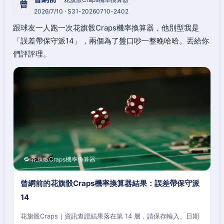
曾
2026/7/10 · S31-20260710-2402
跟球友一人跑一次花旗骰Craps機率換算器，他別型我是
「誤差帶保守派14」，兩個為了盤口吵一整晚哈哈。丟給你
們評評理。
🔁 花旗骰Craps機率換算器
曾網前的花旗骰Craps機率換算器結果：誤差帶保守派
14
花旗骰Craps｜資訊查證結果落在第 14 層，請保存輸入、日期