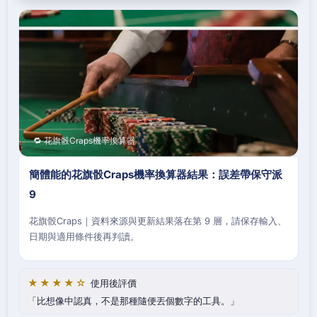
🔁 花旗骰Craps機率換算器
簡體能的花旗骰Craps機率換算器結果：誤差帶保守派
9
花旗骰Craps｜資料來源與更新結果落在第 9 層，請保存輸入、
日期與適用條件後再判讀。
★★★★☆
使用後評價
比想像中認真，不是那種隨便丟個數字的工具。