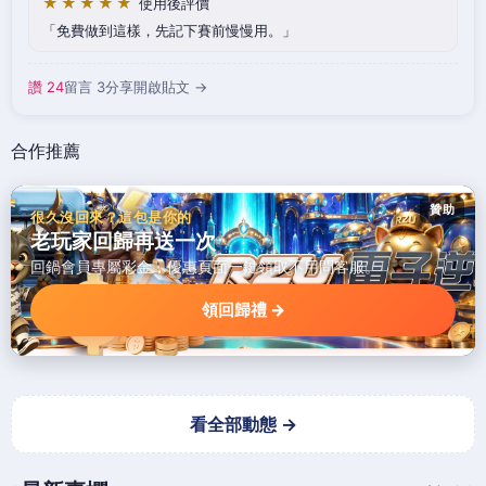
★★★★★
使用後評價
免費做到這樣，先記下賽前慢慢用。
讚 24
留言 3
分享
開啟貼文 →
合作推薦
贊助
很久沒回來？這包是你的
老玩家回歸再送一次
回鍋會員專屬彩金，優惠頁面一鍵領取不用問客服。
領回歸禮 →
看全部動態 →