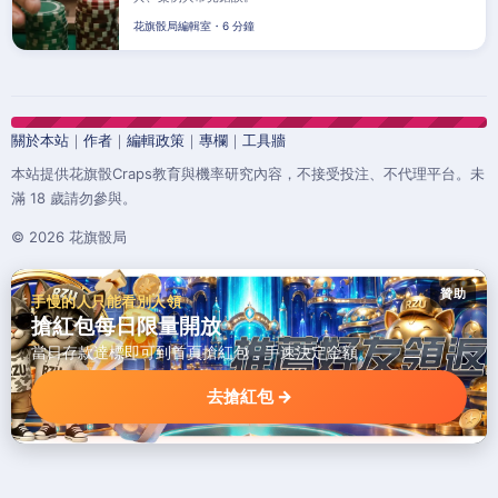
花旗骰局編輯室・6 分鐘
關於本站
｜
作者
｜
編輯政策
｜
專欄
｜
工具牆
本站提供花旗骰Craps教育與機率研究內容，不接受投注、不代理平台。未
滿 18 歲請勿參與。
© 2026 花旗骰局
贊助
手慢的人只能看別人領
搶紅包每日限量開放
當日存款達標即可到首頁搶紅包，手速決定金額。
去搶紅包 →