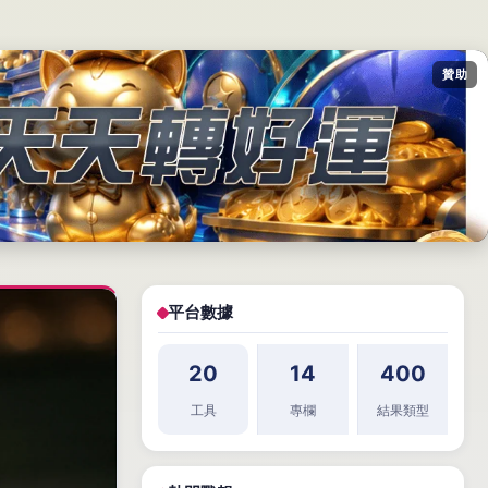
贊助
平台數據
20
14
400
工具
專欄
結果類型