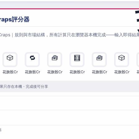
raps評分器
Craps｜規則與市場結構，所有計算只在瀏覽器本機完成——輸入即得結
🎲
🔁
🧰
🧮
🧰
🎲
花旗骰Cr
花旗骰Cr
花旗骰Cr
花旗骰Cr
花旗骰Cr
花旗骰Cr
果只存在本機・完成後可分享
料