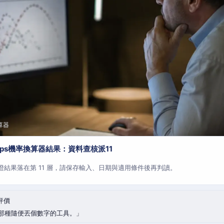
算器
aps機率換算器結果：資料查核派11
查證結果落在第 11 層，請保存輸入、日期與適用條件後再判讀。
評價
那種隨便丟個數字的工具。