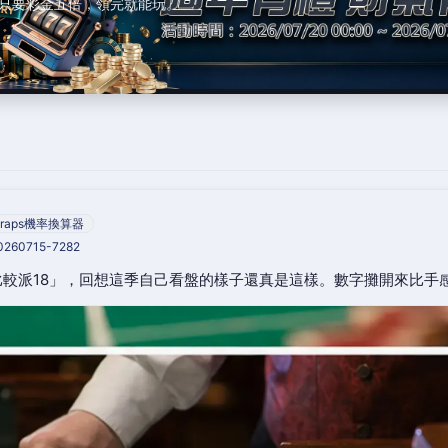
只要彩金五倍，領完就能玩。
raps機率換算器
20260715-7282
較派18」，回想這季自己看盤的樣子還真是這樣。數字攤開來比手