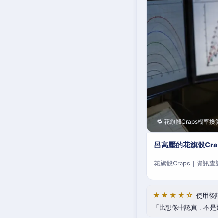
🔁 花旗骰Craps機率換
呂高壓的花旗骰Cr
花旗骰Craps｜資訊
★★★★☆
使用後
比想像中認真，不是