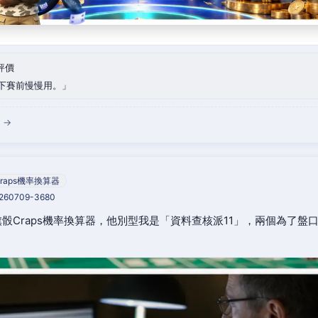
評價
下賽前慢慢用。
 →
raps機率換算器
0260709-3680
骰Craps機率換算器，他別型我是「資料查核派11」，兩個為了盤
。