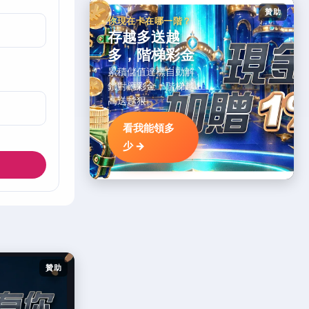
贊助
你現在卡在哪一階？
存越多送越
多，階梯彩金
累積儲值達標自動解
鎖對應彩金，階梯越
高送越狠。
看我能領多
少 →
贊助