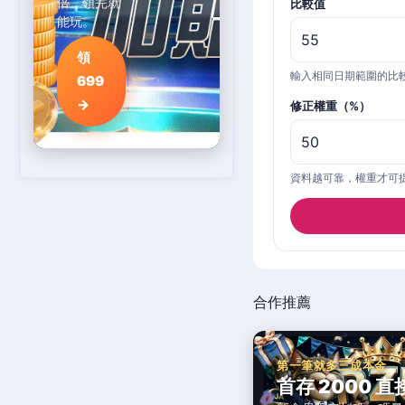
倍，領完就
比較值
能玩。
領
輸入相同日期範圍的比
699
→
修正權重（%）
資料越可靠，權重才可
合作推薦
第一筆就多三成本金
首存 2000 直