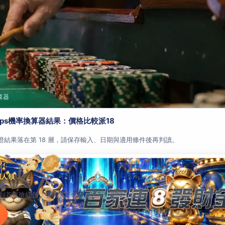
算器
aps機率換算器結果：價格比較派18
查證結果落在第 18 層，請保存輸入、日期與適用條件後再判讀。
別人領
放
到首頁搶紅包，手速決定金額。