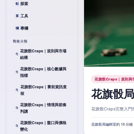
探索
帖
工具
算
專欄
欄
戰報分類
花旗骰Craps｜規則與市場
📁
結構
花旗骰Craps｜核心數據與
📁
指標
花旗骰Craps｜規則與
花旗骰Craps｜賽前資訊查
花旗骰局
📁
核
花旗骰Craps｜情境與節奏
📁
花旗骰Craps完整
判讀
花旗骰Craps｜盤口與價格
花旗骰局編輯室
約 16 分鐘
📁
變化