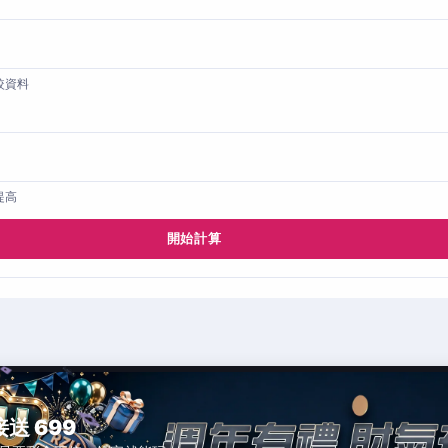
較資料
提高
開始計算
接送 699