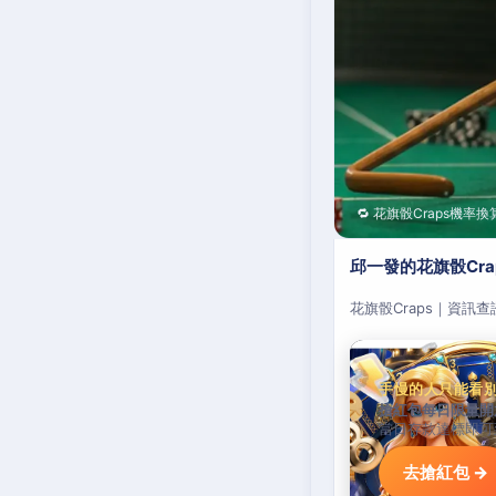
🔁 花旗骰Craps機率換
邱一發的花旗骰Cr
花旗骰Craps｜資訊
手慢的人只能看
搶紅包每日限量開
當日存款達標即可
去搶紅包 →