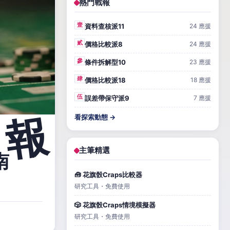
熱門戰報
壹
資料查核派11
24 應援
貳
價格比較派8
24 應援
參
條件拆解型10
23 應援
肆
價格比較派18
18 應援
伍
誤差帶保守派9
7 應援
看探索動態 →
主筆精選
南
🧰 花旗骰Craps比較器
研究工具・免費使用
🎲 花旗骰Craps情境模擬器
研究工具・免費使用