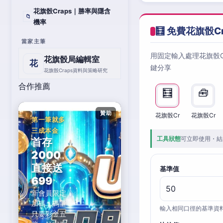
花旗骰Craps｜勝率與隱含
📁
機率
🧮 免費花旗骰C
當家主筆
用固定輸入處理花旗骰
花旗骰局編輯室
花
鍵分享
花旗骰Craps資料與策略研究
合作推薦
🧮
🧰
贊助
花旗骰Cr
花旗骰Cr
第一筆就多
三成本金
工具狀態
可立即使用・結
首存
2000
直接送
基準值
699
新會員限定
加碼，碼量
輸入相同口徑的基準資
只要彩金五