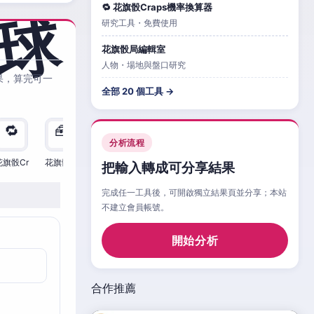
🔁 花旗骰Craps機率換算器
研究工具・免費使用
花旗骰局編輯室
人物・場地與盤口研究
果，算完可一
全部 20 個工具 →
🔁
🧰
🧮
🧰
🎲
🔁

分析流程
花旗骰Cr
花旗骰Cr
花旗骰Cr
花旗骰Cr
花旗骰Cr
花旗骰Cr
花旗
把輸入轉成可分享結果
完成任一工具後，可開啟獨立結果頁並分享；本站
不建立會員帳號。
開始分析
合作推薦