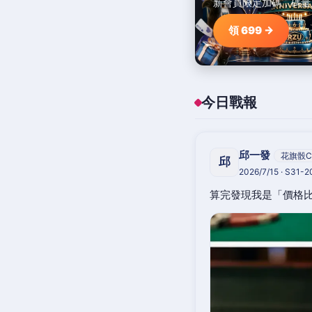
新會員限定加碼，碼量
領 699 →
今日戰報
邱一發
花旗骰C
邱
2026/7/15 · S31-
算完發現我是「價格比