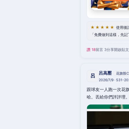
★★★★★
使用後
免費做到這樣，先記
讚 18
留言 3
分享
開啟貼文
呂高壓
花旗骰C
呂
2026/7/9 · S31-2
跟球友一人跑一次花旗
哈。丟給你們評評理