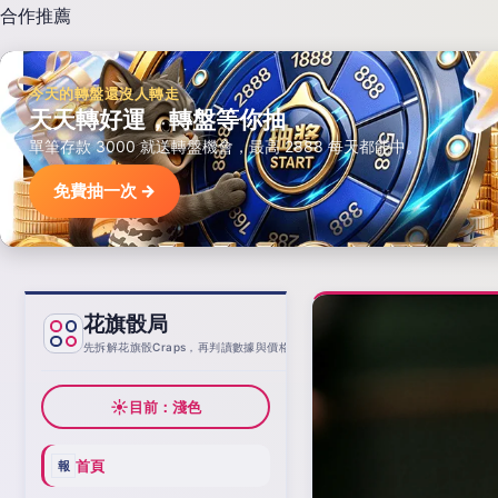
合作推薦
今天的轉盤還沒人轉走
天天轉好運，轉盤等你抽
單筆存款 3000 就送轉盤機會，最高 2888 每天都能中。
免費抽一次 →
花旗骰局
基線
先拆解花旗骰Craps，再判讀數據與價格
☀
目前：淺色
首頁
報