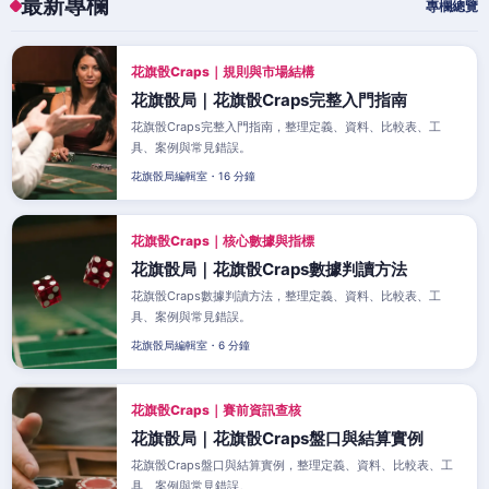
最新專欄
專欄總覽
花旗骰Craps｜規則與市場結構
花旗骰局｜花旗骰Craps完整入門指南
花旗骰Craps完整入門指南，整理定義、資料、比較表、工
具、案例與常見錯誤。
花旗骰局編輯室・16 分鐘
花旗骰Craps｜核心數據與指標
花旗骰局｜花旗骰Craps數據判讀方法
花旗骰Craps數據判讀方法，整理定義、資料、比較表、工
具、案例與常見錯誤。
花旗骰局編輯室・6 分鐘
花旗骰Craps｜賽前資訊查核
花旗骰局｜花旗骰Craps盤口與結算實例
花旗骰Craps盤口與結算實例，整理定義、資料、比較表、工
具、案例與常見錯誤。