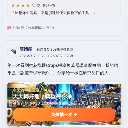
★★★★☆
使用後評價
比想像中認真，不是那種隨便丟個數字的工具。
讚 24
留言 2
分享
開啟貼文 →
簡體能
花旗骰Craps機率換算器
簡
2026/7/17 · S31-20260717-3238
第一次看到把花旗骰Craps機率換算器講這麼白的，我的結
果是「誤差帶保守派9」。分享給一樣在研究盤口的人。
贊助
今天的轉盤還沒人轉走
天天轉好運，轉盤等你抽
單筆存款 3000 就送轉盤機會，最高 2888 每天都能中。
免費抽一次 →