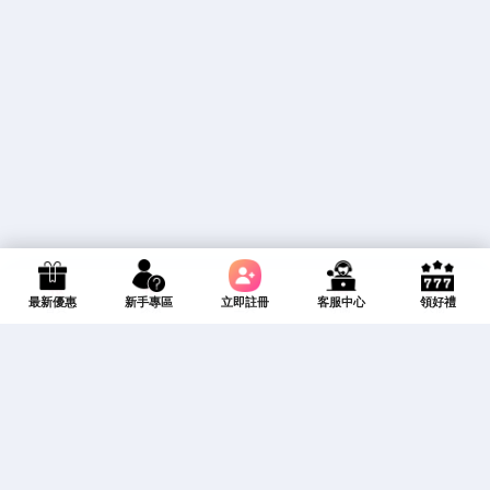
報
帖
算
欄
人
最新優惠
新手專區
立即註冊
客服中心
領好禮
首頁
探索
工具
專欄
人物