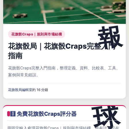
花旗骰Craps｜規則與市場結構
花旗骰局｜花旗骰Craps完整入門
指南
花旗骰Craps完整入門指南，整理定義、資料、比較表、工具、
案例與常見錯誤。
花旗骰局編輯室
約 16 分鐘
🧮 免費花旗骰Craps評分器
用固定輸入處理花旗骰Craps｜規則與市場結構，所有計算只在