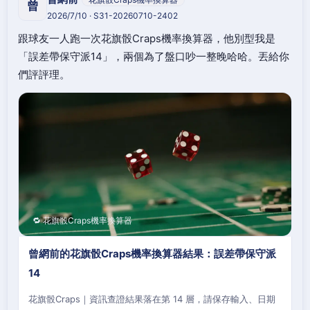
曾
2026/7/10 · S31-20260710-2402
跟球友一人跑一次花旗骰Craps機率換算器，他別型我是
「誤差帶保守派14」，兩個為了盤口吵一整晚哈哈。丟給你
們評評理。
🔁 花旗骰Craps機率換算器
曾網前的花旗骰Craps機率換算器結果：誤差帶保守派
14
花旗骰Craps｜資訊查證結果落在第 14 層，請保存輸入、日期