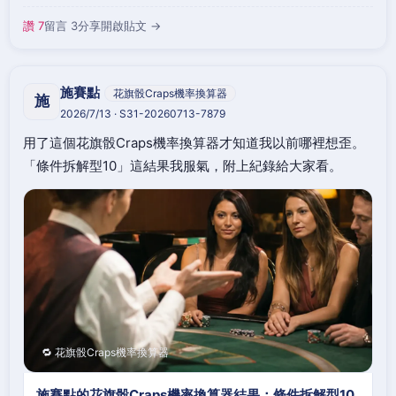
讚 7
留言 3
分享
開啟貼文 →
施賽點
花旗骰Craps機率換算器
施
2026/7/13 · S31-20260713-7879
用了這個花旗骰Craps機率換算器才知道我以前哪裡想歪。
「條件拆解型10」這結果我服氣，附上紀錄給大家看。
🔁 花旗骰Craps機率換算器
施賽點的花旗骰Craps機率換算器結果：條件拆解型10