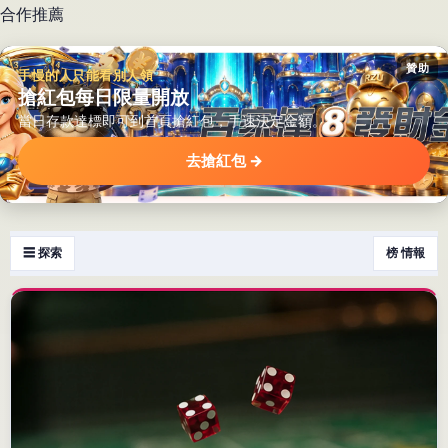
合作推薦
贊助
手慢的人只能看別人領
搶紅包每日限量開放
當日存款達標即可到首頁搶紅包，手速決定金額。
去搶紅包 →
☰ 探索
榜 情報