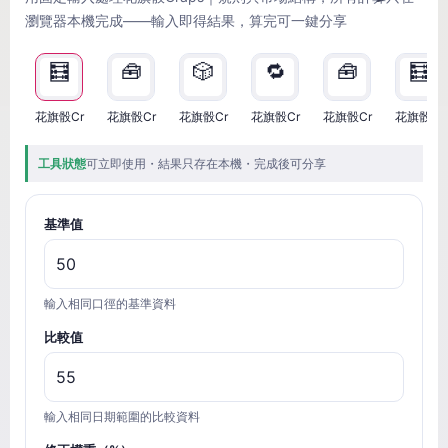
瀏覽器本機完成——輸入即得結果，算完可一鍵分享
🧮
🧰
🎲
🔁
🧰
🧮
花旗骰Cr
花旗骰Cr
花旗骰Cr
花旗骰Cr
花旗骰Cr
花旗骰Cr
工具狀態
可立即使用・結果只存在本機・完成後可分享
基準值
輸入相同口徑的基準資料
比較值
輸入相同日期範圍的比較資料