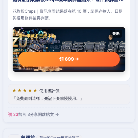
花旗骰Craps｜資訊查證結果落在第 10 層，請保存輸入、日期
與適用條件後再判讀。
贊助
第一筆就多三成本金
首存 2000 直接送 699
新會員限定加碼，碼量只要彩金五倍，領完就能玩。
領 699 →
★★★★★
使用後評價
免費做到這樣，先記下賽前慢慢用。
讚 23
留言 3
分享
開啟貼文 →
曾網前
花旗骰Craps機率換算器