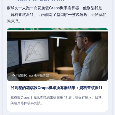
跟球友一人跑一次花旗骰Craps機率換算器，他別型我是
「資料查核派11」，兩個為了盤口吵一整晚哈哈。丟給你們
評評理。
🔁 花旗骰Craps機率換算器
呂高壓的花旗骰Craps機率換算器結果：資料查核派11
花旗骰Craps｜資訊查證結果落在第 11 層，請保存輸入、日期
與適用條件後再判讀。