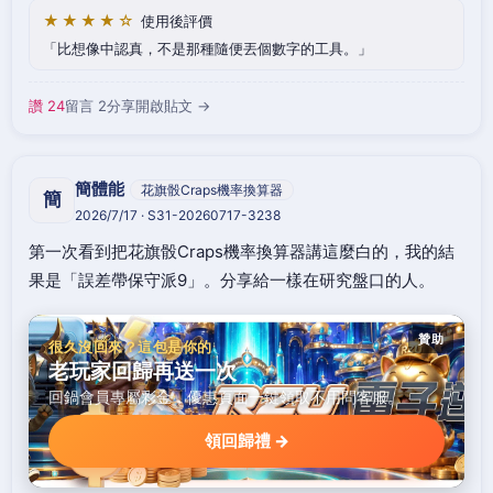
★★★★☆
使用後評價
比想像中認真，不是那種隨便丟個數字的工具。
讚 24
留言 2
分享
開啟貼文 →
簡體能
花旗骰Craps機率換算器
簡
2026/7/17 · S31-20260717-3238
第一次看到把花旗骰Craps機率換算器講這麼白的，我的結
果是「誤差帶保守派9」。分享給一樣在研究盤口的人。
贊助
很久沒回來？這包是你的
老玩家回歸再送一次
回鍋會員專屬彩金，優惠頁面一鍵領取不用問客服。
領回歸禮 →