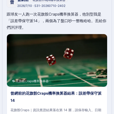
曾
2026/7/10 · S31-20260710-2402
跟球友一人跑一次花旗骰Craps機率換算器，他別型我是
「誤差帶保守派14」，兩個為了盤口吵一整晚哈哈。丟給你
們評評理。
🔁 花旗骰Craps機率換算器
曾網前的花旗骰Craps機率換算器結果：誤差帶保守派
14
花旗骰Craps｜資訊查證結果落在第 14 層，請保存輸入、日期