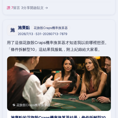
讚 7
留言 3
分享
開啟貼文 →
施賽點
花旗骰Craps機率換算器
施
2026/7/13 · S31-20260713-7879
用了這個花旗骰Craps機率換算器才知道我以前哪裡想歪。
「條件拆解型10」這結果我服氣，附上紀錄給大家看。
🔁 花旗骰Craps機率換算器
施賽點的花旗骰Craps機率換算器結果：條件拆解型10