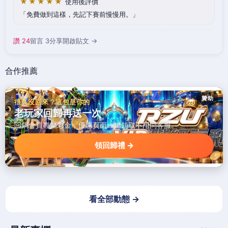
★★★★★
使用後評價
免費做到這樣，先記下賽前慢慢用。
讚 24
留言 3
分享
開啟貼文 →
合作推薦
贊助
很久沒回來？這包是你的
老玩家回歸再送一次
回鍋會員專屬彩金，優惠頁面一鍵領取不用問客服。
領回歸禮 →
看全部動態 →