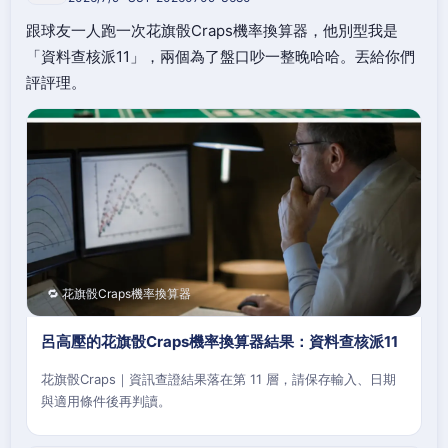
跟球友一人跑一次花旗骰Craps機率換算器，他別型我是
「資料查核派11」，兩個為了盤口吵一整晚哈哈。丟給你們
評評理。
🔁 花旗骰Craps機率換算器
呂高壓的花旗骰Craps機率換算器結果：資料查核派11
花旗骰Craps｜資訊查證結果落在第 11 層，請保存輸入、日期
與適用條件後再判讀。