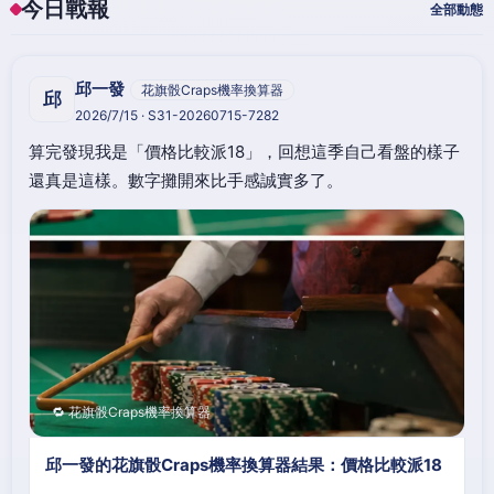
今日戰報
全部動態
邱一發
花旗骰Craps機率換算器
邱
2026/7/15 · S31-20260715-7282
算完發現我是「價格比較派18」，回想這季自己看盤的樣子
還真是這樣。數字攤開來比手感誠實多了。
🔁 花旗骰Craps機率換算器
邱一發的花旗骰Craps機率換算器結果：價格比較派18