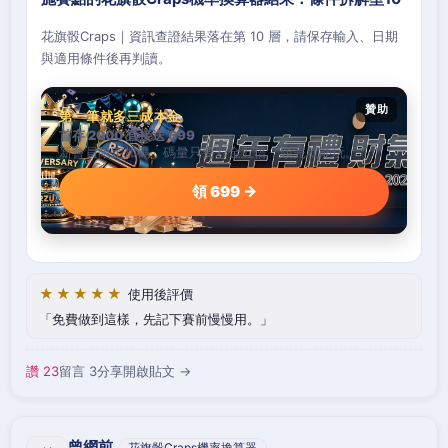
花旗骰Craps｜資訊查證結果落在第 10 層，請保存輸入、日期
與適用條件後再判讀。
贊助
第一筆就多三成本金
首存 2000 直接送 699
新會員限定加碼，碼量只要彩金五倍，領完就能玩。
領 699 →
★★★★★
使用後評價
免費做到這樣，先記下賽前慢慢用。
讚 23
留言 3
分享
開啟貼文 →
曾網前
花旗骰Craps機率換算器