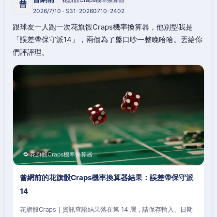
曾
2026/7/10 · S31-20260710-2402
跟球友一人跑一次花旗骰Craps機率換算器，他別型我是
「誤差帶保守派14」，兩個為了盤口吵一整晚哈哈。丟給你
們評評理。
🔁 花旗骰Craps機率換算器
曾網前的花旗骰Craps機率換算器結果：誤差帶保守派
14
花旗骰Craps｜資訊查證結果落在第 14 層，請保存輸入、日期