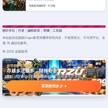
花旗骰局編輯室・6 分鐘
關於本站
｜
作者
｜
編輯政策
｜
專欄
｜
工具牆
本站提供花旗骰Craps教育與機率研究內容，不接受投注、不代理平台。未
滿 18 歲請勿參與。
© 2026 花旗骰局
贊助
你現在卡在哪一階？
存越多送越多，階梯彩金
累積儲值達標自動解鎖對應彩金，階梯越高送越狠。
看我能領多少 →