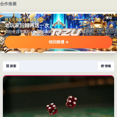
合作推薦
贊助
很久沒回來？這包是你的
老玩家回歸再送一次
回鍋會員專屬彩金，優惠頁面一鍵領取不用問客服。
領回歸禮 →
☰ 探索
榜 情報