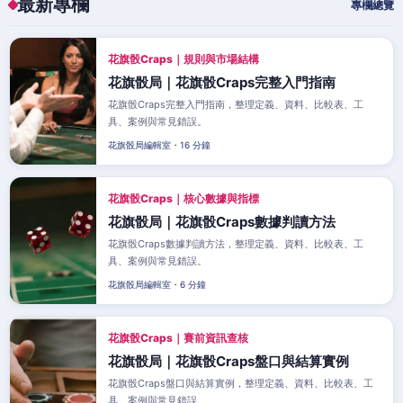
最新專欄
專欄總覽
花旗骰Craps｜規則與市場結構
花旗骰局｜花旗骰Craps完整入門指南
花旗骰Craps完整入門指南，整理定義、資料、比較表、工
具、案例與常見錯誤。
花旗骰局編輯室・16 分鐘
花旗骰Craps｜核心數據與指標
花旗骰局｜花旗骰Craps數據判讀方法
花旗骰Craps數據判讀方法，整理定義、資料、比較表、工
具、案例與常見錯誤。
花旗骰局編輯室・6 分鐘
花旗骰Craps｜賽前資訊查核
花旗骰局｜花旗骰Craps盤口與結算實例
花旗骰Craps盤口與結算實例，整理定義、資料、比較表、工
具、案例與常見錯誤。