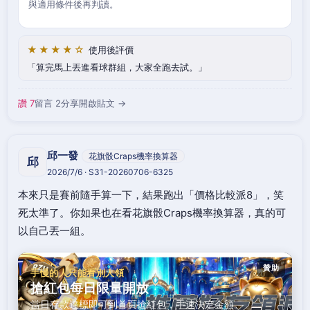
與適用條件後再判讀。
★★★★☆
使用後評價
算完馬上丟進看球群組，大家全跑去試。
讚 7
留言 2
分享
開啟貼文 →
邱一發
花旗骰Craps機率換算器
邱
2026/7/6 · S31-20260706-6325
本來只是賽前隨手算一下，結果跑出「價格比較派8」，笑
死太準了。你如果也在看花旗骰Craps機率換算器，真的可
以自己丟一組。
贊助
手慢的人只能看別人領
搶紅包每日限量開放
當日存款達標即可到首頁搶紅包，手速決定金額。