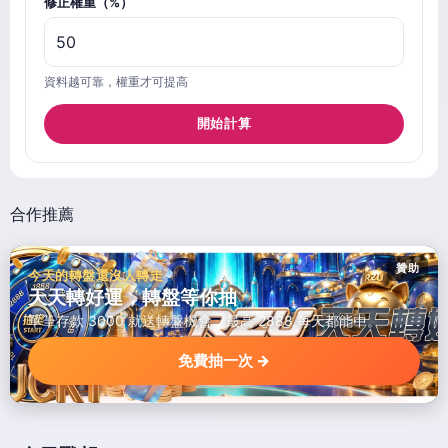
修正權重（%）
資料越可靠，權重才可提高
開始計算
合作推薦
贊助
今天的轉盤還沒人轉走
天天轉好運，轉盤等你抽
單筆存款 3000 就送轉盤機會，最高 2888 每天都能中。
免費抽一次 →