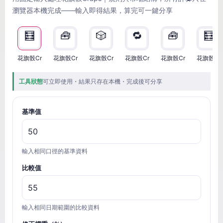
瀏覽器本機完成——輸入即得結果，算完可一鍵分享
🧮
🧰
🎲
🔁
🧰
🧮
花旗骰Cr
花旗骰Cr
花旗骰Cr
花旗骰Cr
花旗骰Cr
花旗骰Cr
工具狀態
可立即使用・結果只存在本機・完成後可分享
基準值
輸入相同口徑的基準資料
比較值
輸入相同日期範圍的比較資料