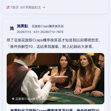
讚 7
留言 3
分享
開啟貼文 →
施賽點
花旗骰Craps機率換算器
施
2026/7/13 · S31-20260713-7879
用了這個花旗骰Craps機率換算器才知道我以前哪裡想歪。
「條件拆解型10」這結果我服氣，附上紀錄給大家看。
🔁 花旗骰Craps機率換算器
施賽點的花旗骰Craps機率換算器結果：條件拆解型10