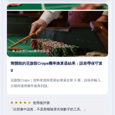
🔁 花旗骰Craps機率換算器
簡體能的花旗骰Craps機率換算器結果：誤差帶保守派
9
花旗骰Craps｜資料來源與更新結果落在第 9 層，請保存輸入、
日期與適用條件後再判讀。
★★★★☆
使用後評價
比想像中認真，不是那種隨便丟個數字的工具。