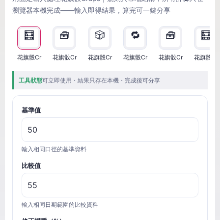
瀏覽器本機完成——輸入即得結果，算完可一鍵分享
🧮
🧰
🎲
🔁
🧰
🧮
花旗骰Cr
花旗骰Cr
花旗骰Cr
花旗骰Cr
花旗骰Cr
花旗骰Cr
工具狀態
可立即使用・結果只存在本機・完成後可分享
基準值
輸入相同口徑的基準資料
比較值
輸入相同日期範圍的比較資料