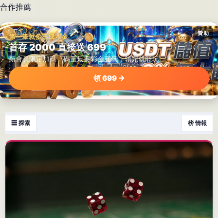
合作推薦
贊助
第一筆就多三成本金
首存 2000 直接送 699
新會員限定加碼，碼量只要彩金五倍，領完就能玩。
領 699 →
☰ 探索
榜 情報