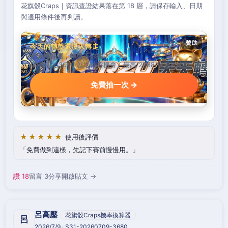
花旗骰Craps｜資訊查證結果落在第 18 層，請保存輸入、日期
與適用條件後再判讀。
贊助
今天的轉盤還沒人轉走
天天轉好運，轉盤等你抽
單筆存款 3000 就送轉盤機會，最高 2888 每天都能中。
免費抽一次 →
★★★★★
使用後評價
免費做到這樣，先記下賽前慢慢用。
讚 18
留言 3
分享
開啟貼文 →
呂高壓
花旗骰Craps機率換算器
呂
2026/7/9 · S31-20260709-3680