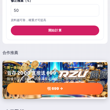
修正權重（%）
資料越可靠，權重才可提高
開始計算
合作推薦
贊助
第一筆就多三成本金
首存 2000 直接送 699
新會員限定加碼，碼量只要彩金五倍，領完就能玩。
領 699 →