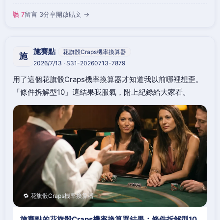
讚 7
留言 3
分享
開啟貼文 →
施賽點
花旗骰Craps機率換算器
施
2026/7/13 · S31-20260713-7879
用了這個花旗骰Craps機率換算器才知道我以前哪裡想歪。
「條件拆解型10」這結果我服氣，附上紀錄給大家看。
🔁 花旗骰Craps機率換算器
施賽點的花旗骰Craps機率換算器結果：條件拆解型10