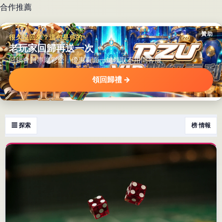
合作推薦
贊助
很久沒回來？這包是你的
老玩家回歸再送一次
回鍋會員專屬彩金，優惠頁面一鍵領取不用問客服。
領回歸禮 →
☰ 探索
榜 情報