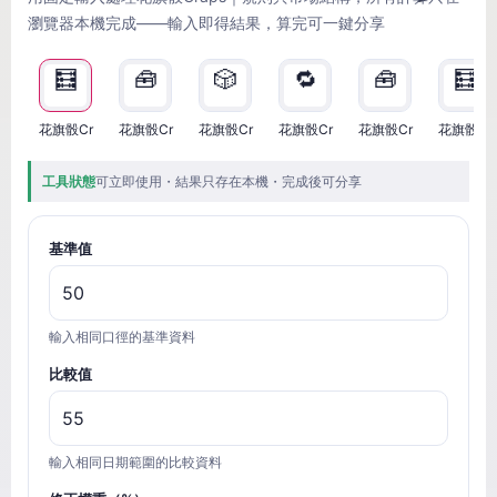
瀏覽器本機完成——輸入即得結果，算完可一鍵分享
🧮
🧰
🎲
🔁
🧰
🧮
花旗骰Cr
花旗骰Cr
花旗骰Cr
花旗骰Cr
花旗骰Cr
花旗骰Cr
工具狀態
可立即使用・結果只存在本機・完成後可分享
基準值
輸入相同口徑的基準資料
比較值
輸入相同日期範圍的比較資料