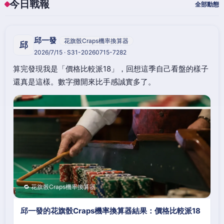
今日戰報
全部動態
邱一發
花旗骰Craps機率換算器
邱
2026/7/15 · S31-20260715-7282
算完發現我是「價格比較派18」，回想這季自己看盤的樣子
還真是這樣。數字攤開來比手感誠實多了。
🔁 花旗骰Craps機率換算器
邱一發的花旗骰Craps機率換算器結果：價格比較派18