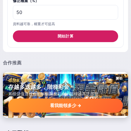
修正權重（%）
資料越可靠，權重才可提高
開始計算
合作推薦
贊助
你現在卡在哪一階？
存越多送越多，階梯彩金
累積儲值達標自動解鎖對應彩金，階梯越高送越狠。
看我能領多少 →