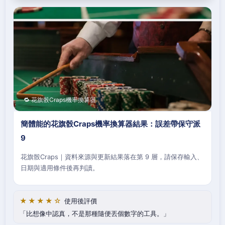
🔁 花旗骰Craps機率換算器
簡體能的花旗骰Craps機率換算器結果：誤差帶保守派
9
花旗骰Craps｜資料來源與更新結果落在第 9 層，請保存輸入、
日期與適用條件後再判讀。
★★★★☆
使用後評價
比想像中認真，不是那種隨便丟個數字的工具。