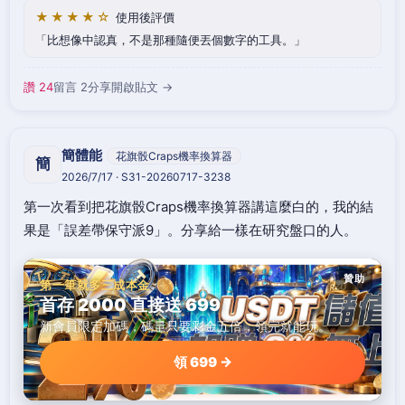
★★★★☆
使用後評價
比想像中認真，不是那種隨便丟個數字的工具。
讚 24
留言 2
分享
開啟貼文 →
簡體能
花旗骰Craps機率換算器
簡
2026/7/17 · S31-20260717-3238
第一次看到把花旗骰Craps機率換算器講這麼白的，我的結
果是「誤差帶保守派9」。分享給一樣在研究盤口的人。
贊助
第一筆就多三成本金
首存 2000 直接送 699
新會員限定加碼，碼量只要彩金五倍，領完就能玩。
領 699 →