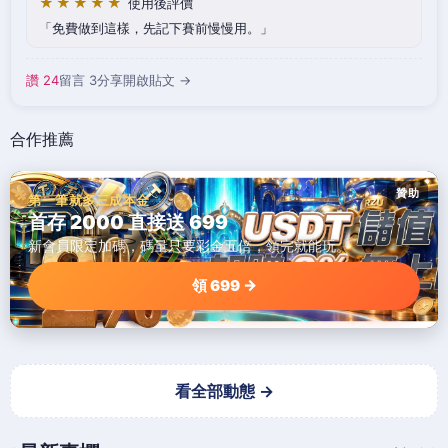
★★★★★
使用後評價
免費做到這樣，先記下賽前慢慢用。
讚 24
留言 3
分享
開啟貼文 →
合作推薦
贊助
第一筆就多三成本金
首存 2000 直接送 699
新會員限定加碼，碼量只要彩金五倍，領完就能玩。
領 699 →
看全部動態 →