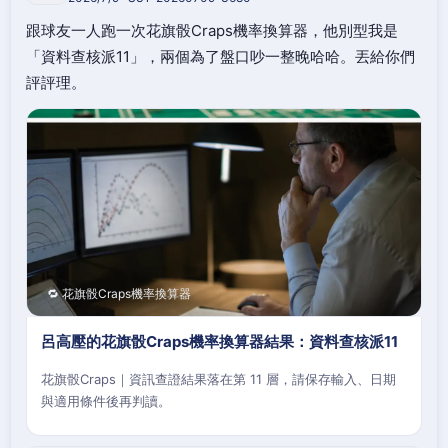
跟球友一人跑一次花旗骰Craps機率換算器，他別型我是
「資料查核派11」，兩個為了盤口吵一整晚哈哈。丟給你們
評評理。
🔁 花旗骰Craps機率換算器
呂高壓的花旗骰Craps機率換算器結果：資料查核派11
花旗骰Craps｜資訊查證結果落在第 11 層，請保存輸入、日期
與適用條件後再判讀。