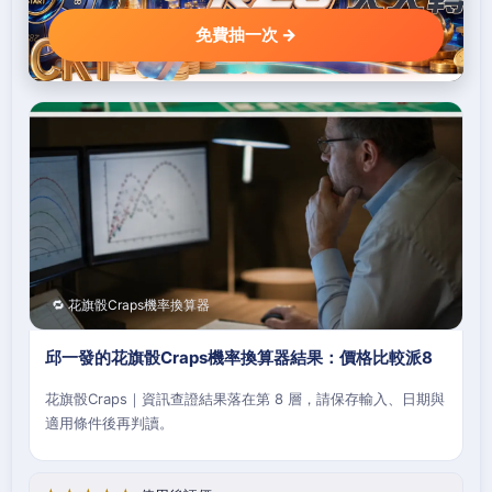
免費抽一次 →
🔁 花旗骰Craps機率換算器
邱一發的花旗骰Craps機率換算器結果：價格比較派8
花旗骰Craps｜資訊查證結果落在第 8 層，請保存輸入、日期與
適用條件後再判讀。