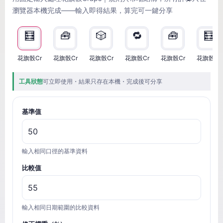
瀏覽器本機完成——輸入即得結果，算完可一鍵分享
🧮
🧰
🎲
🔁
🧰
🧮
花旗骰Cr
花旗骰Cr
花旗骰Cr
花旗骰Cr
花旗骰Cr
花旗骰Cr
工具狀態
可立即使用・結果只存在本機・完成後可分享
基準值
輸入相同口徑的基準資料
比較值
輸入相同日期範圍的比較資料