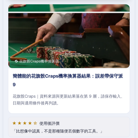
🔁 花旗骰Craps機率換算器
簡體能的花旗骰Craps機率換算器結果：誤差帶保守派
9
花旗骰Craps｜資料來源與更新結果落在第 9 層，請保存輸入、
日期與適用條件後再判讀。
★★★★☆
使用後評價
比想像中認真，不是那種隨便丟個數字的工具。