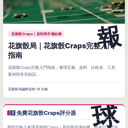
花旗骰Craps｜規則與市場結構
花旗骰局｜花旗骰Craps完整入門
指南
花旗骰Craps完整入門指南，整理定義、資料、比較表、工具、
案例與常見錯誤。
花旗骰局編輯室
約 16 分鐘
🧮 免費花旗骰Craps評分器
用固定輸入處理花旗骰Craps｜規則與市場結構，所有計算只在