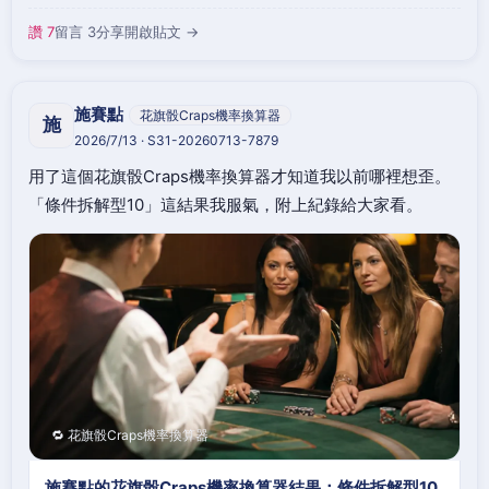
讚 7
留言 3
分享
開啟貼文 →
施賽點
花旗骰Craps機率換算器
施
2026/7/13 · S31-20260713-7879
用了這個花旗骰Craps機率換算器才知道我以前哪裡想歪。
「條件拆解型10」這結果我服氣，附上紀錄給大家看。
🔁 花旗骰Craps機率換算器
施賽點的花旗骰Craps機率換算器結果：條件拆解型10