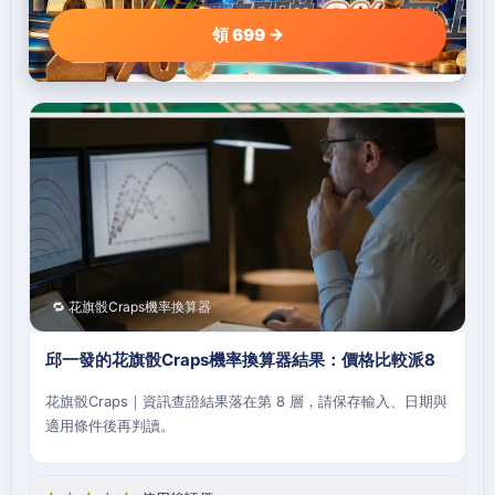
領 699 →
🔁 花旗骰Craps機率換算器
邱一發的花旗骰Craps機率換算器結果：價格比較派8
花旗骰Craps｜資訊查證結果落在第 8 層，請保存輸入、日期與
適用條件後再判讀。