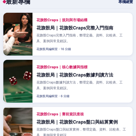
最新專欄
專欄總覽
花旗骰Craps｜規則與市場結構
花旗骰局｜花旗骰Craps完整入門指南
花旗骰Craps完整入門指南，整理定義、資料、比較表、工
具、案例與常見錯誤。
花旗骰局編輯室・16 分鐘
花旗骰Craps｜核心數據與指標
花旗骰局｜花旗骰Craps數據判讀方法
花旗骰Craps數據判讀方法，整理定義、資料、比較表、工
具、案例與常見錯誤。
花旗骰局編輯室・6 分鐘
花旗骰Craps｜賽前資訊查核
花旗骰局｜花旗骰Craps盤口與結算實例
花旗骰Craps盤口與結算實例，整理定義、資料、比較表、工
具、案例與常見錯誤。