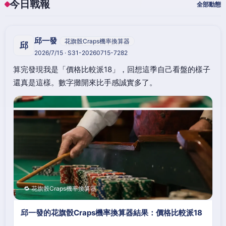
今日戰報
全部動態
邱一發
花旗骰Craps機率換算器
邱
2026/7/15 · S31-20260715-7282
算完發現我是「價格比較派18」，回想這季自己看盤的樣子
還真是這樣。數字攤開來比手感誠實多了。
🔁 花旗骰Craps機率換算器
邱一發的花旗骰Craps機率換算器結果：價格比較派18