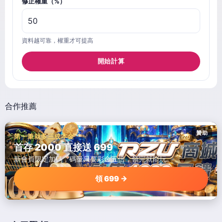
修正權重（%）
資料越可靠，權重才可提高
開始計算
合作推薦
贊助
第一筆就多三成本金
首存 2000 直接送 699
新會員限定加碼，碼量只要彩金五倍，領完就能玩。
領 699 →