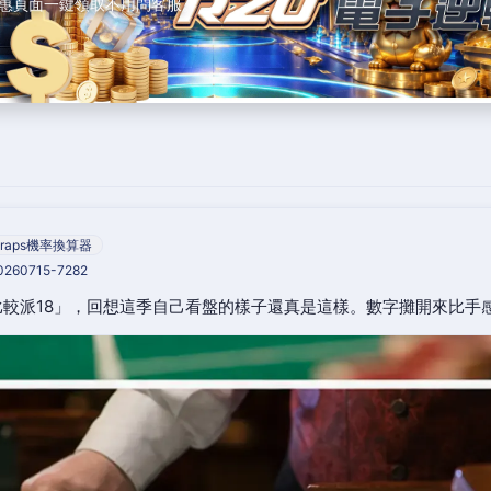
惠頁面一鍵領取不用問客服。
raps機率換算器
20260715-7282
較派18」，回想這季自己看盤的樣子還真是這樣。數字攤開來比手