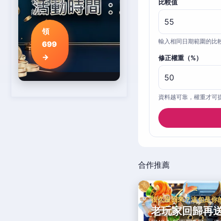
倍，領完就
比較值
能玩。
領
輸入相同日期範圍的比
699
→
修正權重（%）
資料越可靠，權重才可
合作推薦
很久沒回來？這包是你
老玩家回歸再