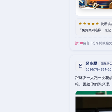
★★★★★
使用後
免費做到這樣，先記
讚 18
留言 3
分享
開啟貼文
呂高壓
花旗骰C
呂
2026/7/9 · S31-2
跟球友一人跑一次花旗
哈。丟給你們評評理