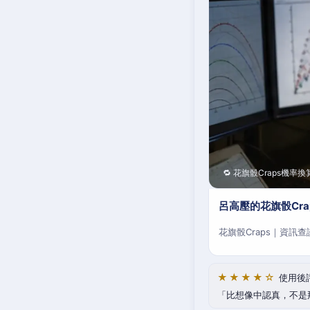
🔁 花旗骰Craps機率換
呂高壓的花旗骰Cr
花旗骰Craps｜資訊
★★★★☆
使用後
比想像中認真，不是