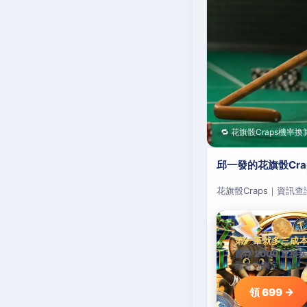
🔁 花旗骰Craps機率換
邱一發的花旗骰Cr
花旗骰Craps｜資訊
第一筆就多三成
首存 2000 直接送
新會員限定加碼，
領 699 →