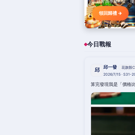
回鍋會員專屬彩金，優
領回歸禮 →
今日戰報
邱一發
花旗骰C
邱
2026/7/15 · S31-
算完發現我是「價格比