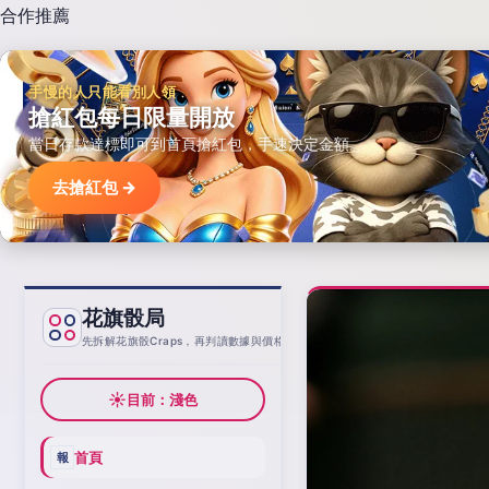
合作推薦
手慢的人只能看別人領
搶紅包每日限量開放
當日存款達標即可到首頁搶紅包，手速決定金額。
去搶紅包 →
花旗骰局
基線
先拆解花旗骰Craps，再判讀數據與價格
☀
目前：淺色
首頁
報