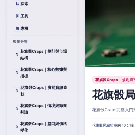
探索
帖
工具
算
專欄
欄
戰報分類
花旗骰Craps｜規則與市場
📁
結構
花旗骰Craps｜核心數據與
📁
指標
花旗骰Craps｜規則與
花旗骰Craps｜賽前資訊查
花旗骰局
📁
核
花旗骰Craps｜情境與節奏
📁
花旗骰Craps完整
判讀
花旗骰Craps｜盤口與價格
花旗骰局編輯室
約 16 分鐘
📁
變化