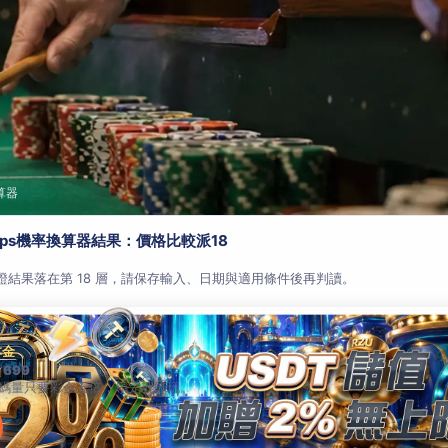
算器
aps機率換算器結果：價格比較派18
查證結果落在第 18 層，請保存輸入、日期與適用條件後再判讀。
本金
 699
碼量只要彩金五倍，領完就能玩。