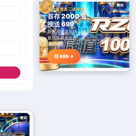
贊助
第一筆就多三成本金
首存 2000 直
接送 699
新會員限定加碼，碼
量只要彩金五倍，領
完就能玩。
領 699 →
贊助