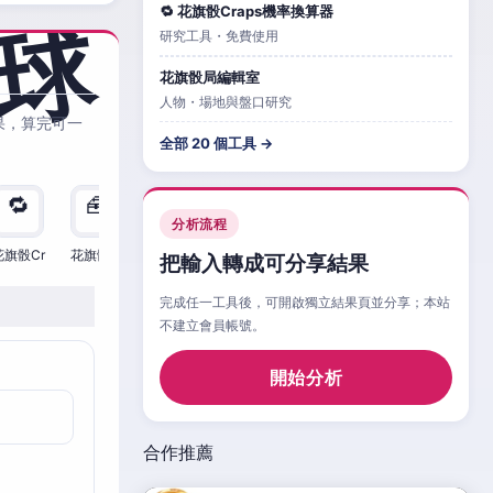
🔁 花旗骰Craps機率換算器
研究工具・免費使用
花旗骰局編輯室
人物・場地與盤口研究
果，算完可一
全部 20 個工具 →
🔁
🧰
🧮
🧰
🎲
🔁

分析流程
花旗骰Cr
花旗骰Cr
花旗骰Cr
花旗骰Cr
花旗骰Cr
花旗骰Cr
花旗
把輸入轉成可分享結果
完成任一工具後，可開啟獨立結果頁並分享；本站
不建立會員帳號。
開始分析
合作推薦