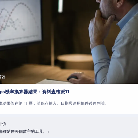
算器
aps機率換算器結果：資料查核派11
查證結果落在第 11 層，請保存輸入、日期與適用條件後再判讀。
評價
那種隨便丟個數字的工具。