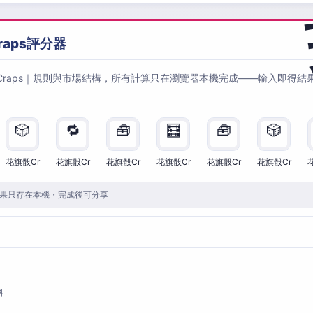
raps評分器
Craps｜規則與市場結構，所有計算只在瀏覽器本機完成——輸入即得結
🎲
🔁
🧰
🧮
🧰
🎲
花旗骰Cr
花旗骰Cr
花旗骰Cr
花旗骰Cr
花旗骰Cr
花旗骰Cr
果只存在本機・完成後可分享
料