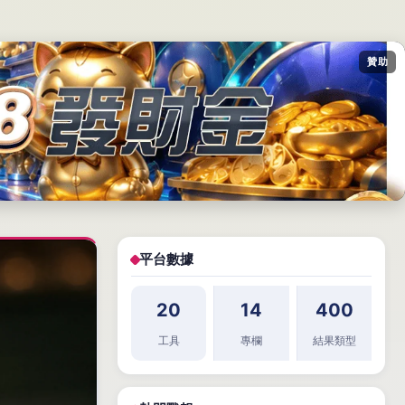
贊助
平台數據
20
14
400
工具
專欄
結果類型