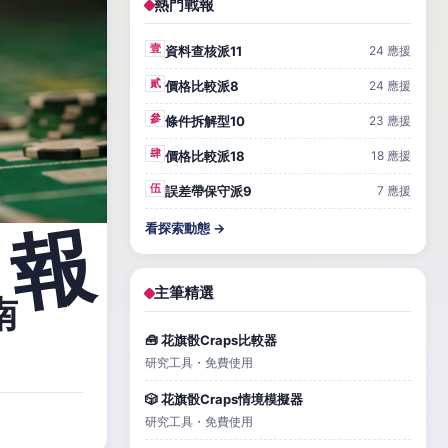
熱門戰報
壹
資料查核派11
24 應援
貳
價格比較派8
24 應援
參
條件拆解型10
23 應援
肆
價格比較派18
18 應援
伍
誤差帶保守派9
7 應援
看探索動態 →
主筆精選
南
🧰 花旗骰Craps比較器
研究工具・免費使用
🎲 花旗骰Craps情境模擬器
研究工具・免費使用