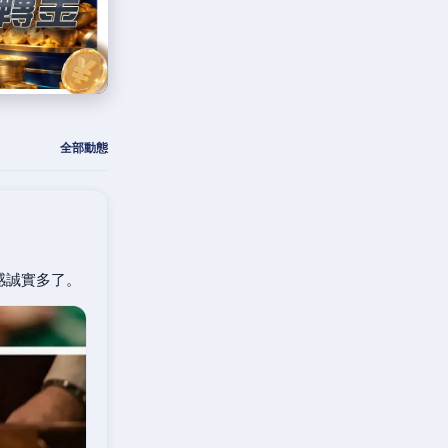
全部動態
感誠實多了。