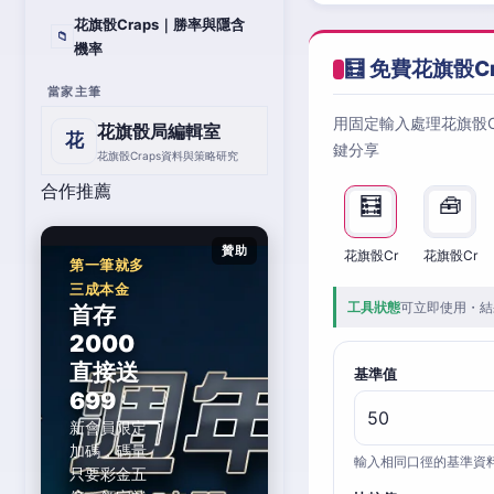
花旗骰Craps｜勝率與隱含
📁
機率
🧮 免費花旗骰C
當家主筆
用固定輸入處理花旗骰
花旗骰局編輯室
花
鍵分享
花旗骰Craps資料與策略研究
合作推薦
🧮
🧰
贊助
花旗骰Cr
花旗骰Cr
第一筆就多
三成本金
工具狀態
可立即使用・結
首存
2000
直接送
基準值
699
新會員限定
加碼，碼量
輸入相同口徑的基準資
只要彩金五