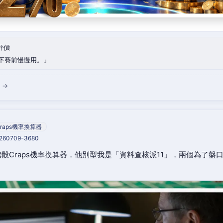
評價
下賽前慢慢用。
 →
raps機率換算器
0260709-3680
骰Craps機率換算器，他別型我是「資料查核派11」，兩個為了盤
。